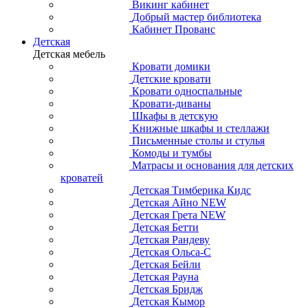
Викинг кабинет
Добрый мастер библиотека
Кабинет Прованс
Детская
Детская мебель
Кровати домики
Детские кровати
Кровати односпальные
Кровати-диваны
Шкафы в детскую
Книжные шкафы и стеллажи
Письменные столы и стулья
Комоды и тумбы
Матрасы и основания для детских
кроватей
Детская Тимберика Кидс
Детская Айно NEW
Детская Грета NEW
Детская Бетти
Детская Рандеву
Детская Ольса-С
Детская Бейли
Детская Рауна
Детская Бридж
Детская Кымор