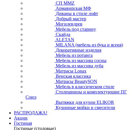
СП ММZ
Армавирская МФ
Диваны в стиле лофт
Добрый мастер
Могилевдрев
Мебель под старину
Скайда
ALETAN
MILANA (мебель из бука и ясеня)
Декоративные изделия
Мебель из ротанга
Мебель из массива сосны
Мебель из массива дуба
Матрасы Lonax
Венская классика
Матрасы BeautySON
Мебель в классическом стиле
Столешницы и комплектующие ПГ
Союз
Вытяжки для кухни ELIKOR
Кухонные мойки и смесители
РАСПРОДАЖА!
Акции
Гостиная
Гостиные (столовые)