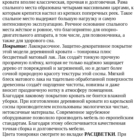
кровати вполне классическая, прочная и долговечная. Рама
спального места образована четырьмя массивными царгами, к
которым крепится настил из крепких поперечных реек. Такое
спальное место выдержит большую нагрузку и самую
интенсивную эксплуатацию. Реечное основание спального
места жёсткое и ровное, что благоприятно для опорно-
двигательного аппарата, в том числе, для позвоночника, а
также для здорового сна.
Покрытие:
Лакокрасочное. Защитно-декоративное покрытие
этой модели деревянной кровати – тонировка плюс
бесцветный матовый лак. Лак создаёт тонкую прочную
прозрачную плёнку, которая не только надёжно защищает
дерево от повреждений и загрязнений, но и делает более
сочной природную красоту текстуры этой сосны. Мягкий
блеск матового лака на тщательно обработанной поверхности
древесины создаёт ощущение чистоты, новизны и даже
вносит праздничную нотку в атмосферу помещения.
Благодаря лаковому покрытию кровать не боится влажной
уборки. При изготовлении деревянной кровати из карельской
сосны производителем использованы экологически чистые,
нетоксичные материалы. Современное зарубежное
оборудование позволило производить мебель по европейским
стандартам. Благодаря этому обеспечивается качественная
точная сборка и долговечность мебели.
Цвета тонировки смотрите во вкладке
РАСЦВЕТКИ
. При