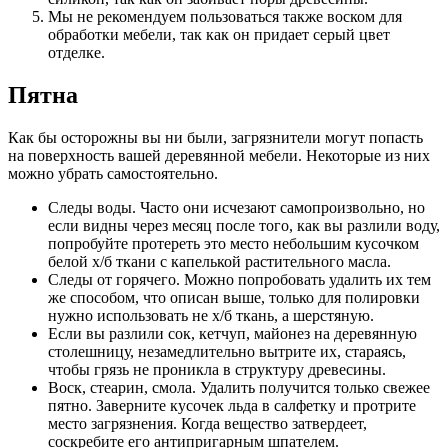
Мы не рекомендуем пользоваться также воском для
обработки мебели, так как он придает серый цвет
отделке.
Пятна
Как бы осторожны вы ни были, загрязнители могут попасть
на поверхность вашей деревянной мебели. Некоторые из них
можно убрать самостоятельно.
Следы воды. Часто они исчезают самопроизвольно, но
если видны через месяц после того, как вы разлили воду,
попробуйте протереть это место небольшим кусочком
белой х/б ткани с капелькой растительного масла.
Следы от горячего. Можно попробовать удалить их тем
же способом, что описан выше, только для полировки
нужно использовать не х/б ткань, а шерстяную.
Если вы разлили сок, кетчуп, майонез на деревянную
столешницу, незамедлительно вытрите их, стараясь,
чтобы грязь не проникла в структуру древесины.
Воск, стеарин, смола. Удалить получится только свежее
пятно. Заверните кусочек льда в салфетку и протрите
место загрязнения. Когда вещество затвердеет,
соскребите его антипригарным шпателем.