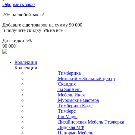
Оформить заказ
-5% на любой заказ!
Добавьте еще товаров на сумму
90 000
и получите скидку
5% на все
До скидки
5%
90 000
Коллекции
Коллекции
Тимберика
Минский мебельный центр
Скандия
тм SanRemi
Мебель Икея
Муромские мастера
Тимберика Кидс
Тимберс
Pin Magic
Дизайнерская Мебель Этажерка
Лидская МФ
Панормо Мебель