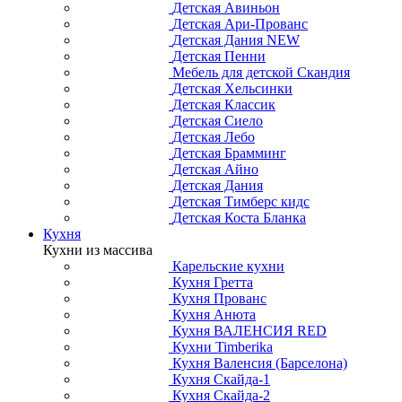
Детская Авиньон
Детская Ари-Прованс
Детская Дания NEW
Детская Пенни
Мебель для детской Скандия
Детская Хельсинки
Детская Классик
Детская Сиело
Детская Лебо
Детская Брамминг
Детская Айно
Детская Дания
Детская Тимберс кидс
Детская Коста Бланка
Кухня
Кухни из массива
Карельские кухни
Кухня Гретта
Кухня Прованс
Кухня Анюта
Кухня ВАЛЕНСИЯ RED
Кухни Timberika
Кухня Валенсия (Барселона)
Кухня Скайда-1
Кухня Скайда-2