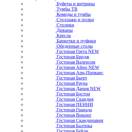
Буфеты и витрины
Тумбы ТВ
Комоды и тумбы
Стеллажи и полки
Столики
Диваны
Кресла
Банкетки и пуфики
Обеденные столы
Гостиная Грета NEW
Гостиная Бридж
Гостиная Валенсия
Гостиная Айно NEW
Гостиная Ари-Прованс
Гостиная Бьерт
Гостиная Рауна
Гостиная Дания NEW
Гостиная Бостон
Гостиная Скандия
Гостиная ПЕННИ
Гостиная Гранада
Гостиная Викинг
Гостиная Скандинавия
Гостиная Балтика
Гостиная Бейли