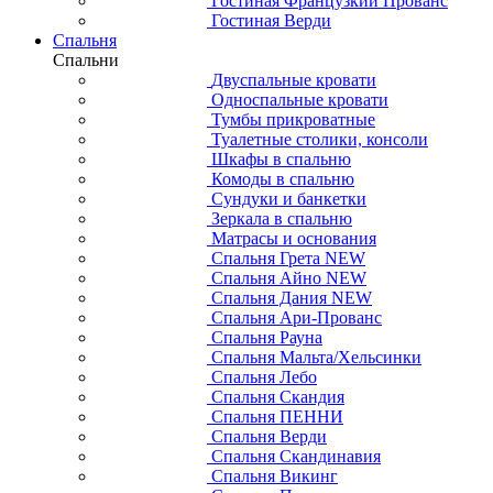
Гостиная Французкий Прованс
Гостиная Верди
Спальня
Спальни
Двуспальные кровати
Односпальные кровати
Тумбы прикроватные
Туалетные столики, консоли
Шкафы в спальню
Комоды в спальню
Сундуки и банкетки
Зеркала в спальню
Матрасы и основания
Спальня Грета NEW
Спальня Айно NEW
Спальня Дания NEW
Спальня Ари-Прованс
Спальня Рауна
Спальня Мальта/Хельсинки
Спальня Лебо
Спальня Скандия
Спальня ПЕННИ
Спальня Верди
Спальня Скандинавия
Спальня Викинг