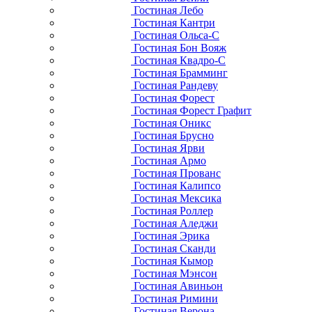
Гостиная Лебо
Гостиная Кантри
Гостиная Ольса-С
Гостиная Бон Вояж
Гостиная Квадро-С
Гостиная Брамминг
Гостиная Рандеву
Гостиная Форест
Гостиная Форест Графит
Гостиная Оникс
Гостиная Брусно
Гостиная Ярви
Гостиная Армо
Гостиная Прованс
Гостиная Калипсо
Гостиная Мексика
Гостиная Роллер
Гостиная Аледжи
Гостиная Эрика
Гостиная Сканди
Гостиная Кымор
Гостиная Мэнсон
Гостиная Авиньон
Гостиная Римини
Гостиная Верона