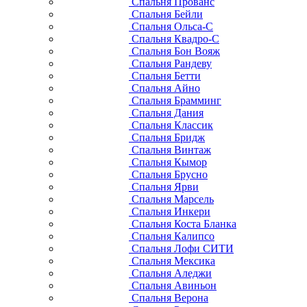
Спальня Прованс
Спальня Бейли
Спальня Ольса-С
Спальня Квадро-С
Спальня Бон Вояж
Спальня Рандеву
Спальня Бетти
Спальня Айно
Спальня Брамминг
Спальня Дания
Спальня Классик
Спальня Бридж
Спальня Винтаж
Спальня Кымор
Спальня Брусно
Спальня Ярви
Спальня Марсель
Спальня Инкери
Спальня Коста Бланка
Спальня Калипсо
Спальня Лофи СИТИ
Спальня Мексика
Спальня Аледжи
Спальня Авиньон
Спальня Верона