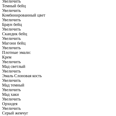
Увеличить
Темный бейц
Увеличить
Комбинированный цвет
Увеличить
Браун бейц
Увеличить
Скандик бейц
Увеличить
Магони бейц
Увеличить
Плотные эмали:
Крем
Увеличить
Мад светлый
Увеличить
Эмаль Слоновая кость
Увеличить
Мад темный
Увеличить
Мад хаки
Увеличить
Орхидея
Увеличить
Серый жемчуг