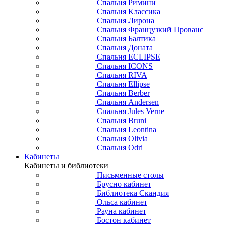
Спальня Римини
Спальня Классика
Спальня Лирона
Спальня Французкий Прованс
Спальня Балтика
Спальня Доната
Спальня ECLIPSE
Спальня ICONS
Спальня RIVA
Спальня Ellipse
Спальня Berber
Спальня Andersen
Спальня Jules Verne
Спальня Bruni
Спальня Leontina
Спальня Olivia
Спальня Odri
Кабинеты
Кабинеты и библиотеки
Письменные столы
Брусно кабинет
Библиотека Скандия
Ольса кабинет
Рауна кабинет
Бостон кабинет