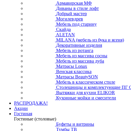
Армавирская МФ
Диваны в стиле лофт
Добрый мастер
Могилевдрев
Мебель под старину
Скайда
ALETAN
MILANA (мебель из бука и ясеня)
Декоративные изделия
Мебель из ротанга
Мебель из массива сосны
Мебель из массива дуба
Матрасы Lonax
Венская классика
Матрасы BeautySON
Мебель в классическом стиле
Столешницы и комплектующие ПГ 
Вытяжки для кухни ELIKOR
Кухонные мойки и смесители
РАСПРОДАЖА!
Акции
Гостиная
Гостиные (столовые)
Буфеты и витрины
Тумбы ТВ