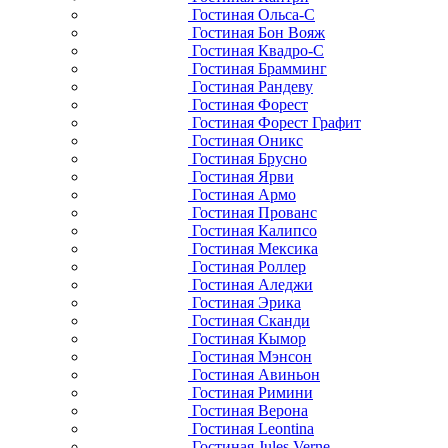
Гостиная Ольса-С
Гостиная Бон Вояж
Гостиная Квадро-С
Гостиная Брамминг
Гостиная Рандеву
Гостиная Форест
Гостиная Форест Графит
Гостиная Оникс
Гостиная Брусно
Гостиная Ярви
Гостиная Армо
Гостиная Прованс
Гостиная Калипсо
Гостиная Мексика
Гостиная Роллер
Гостиная Аледжи
Гостиная Эрика
Гостиная Сканди
Гостиная Кымор
Гостиная Мэнсон
Гостиная Авиньон
Гостиная Римини
Гостиная Верона
Гостиная Leontina
Гостиная Jules Verne