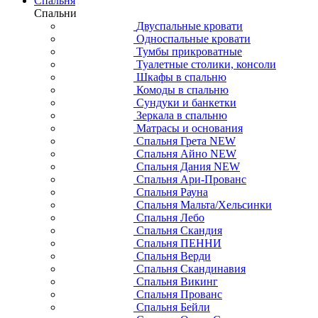
Спальня
Спальни
Двуспальные кровати
Односпальные кровати
Тумбы прикроватные
Туалетные столики, консоли
Шкафы в спальню
Комоды в спальню
Сундуки и банкетки
Зеркала в спальню
Матрасы и основания
Спальня Грета NEW
Спальня Айно NEW
Спальня Дания NEW
Спальня Ари-Прованс
Спальня Рауна
Спальня Мальта/Хельсинки
Спальня Лебо
Спальня Скандия
Спальня ПЕННИ
Спальня Верди
Спальня Скандинавия
Спальня Викинг
Спальня Прованс
Спальня Бейли