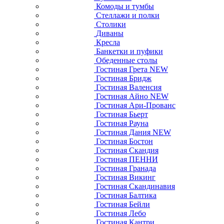
Комоды и тумбы
Стеллажи и полки
Столики
Диваны
Кресла
Банкетки и пуфики
Обеденные столы
Гостиная Грета NEW
Гостиная Бридж
Гостиная Валенсия
Гостиная Айно NEW
Гостиная Ари-Прованс
Гостиная Бьерт
Гостиная Рауна
Гостиная Дания NEW
Гостиная Бостон
Гостиная Скандия
Гостиная ПЕННИ
Гостиная Гранада
Гостиная Викинг
Гостиная Скандинавия
Гостиная Балтика
Гостиная Бейли
Гостиная Лебо
Гостиная Кантри