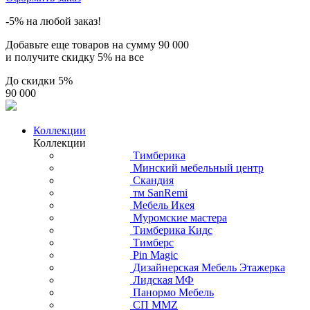
-5% на любой заказ!
Добавьте еще товаров на сумму
90 000
и получите скидку
5% на все
До скидки
5%
90 000
Коллекции
Коллекции
Тимберика
Минский мебельный центр
Скандия
тм SanRemi
Мебель Икея
Муромские мастера
Тимберика Кидс
Тимберс
Pin Magic
Дизайнерская Мебель Этажерка
Лидская МФ
Панормо Мебель
СП ММZ