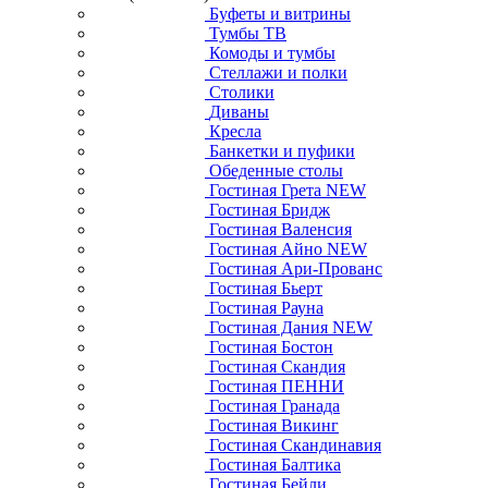
Буфеты и витрины
Тумбы ТВ
Комоды и тумбы
Стеллажи и полки
Столики
Диваны
Кресла
Банкетки и пуфики
Обеденные столы
Гостиная Грета NEW
Гостиная Бридж
Гостиная Валенсия
Гостиная Айно NEW
Гостиная Ари-Прованс
Гостиная Бьерт
Гостиная Рауна
Гостиная Дания NEW
Гостиная Бостон
Гостиная Скандия
Гостиная ПЕННИ
Гостиная Гранада
Гостиная Викинг
Гостиная Скандинавия
Гостиная Балтика
Гостиная Бейли