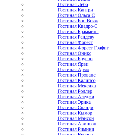
Гостиная Лебо
Гостиная Кантри
Гостиная Ольса-С
Гостиная Бон Вояж
Гостиная Квадро-С
Гостиная Брамминг
Гостиная Рандеву
Гостиная Форест
Гостиная Форест Графит
Гостиная Оникс
Гостиная Брусно
Гостиная Ярви
Гостиная Армо
Гостиная Прованс
Гостиная Калипсо
Гостиная Мексика
Гостиная Роллер
Гостиная Аледжи
Гостиная Эрика
Гостиная Сканди
Гостиная Кымор
Гостиная Мэнсон
Гостиная Авиньон
Гостиная Римини
Гостиная Верона