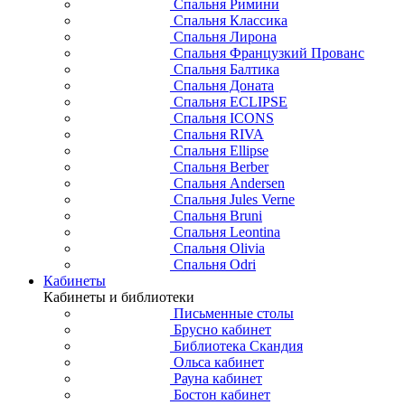
Спальня Римини
Спальня Классика
Спальня Лирона
Спальня Французкий Прованс
Спальня Балтика
Спальня Доната
Спальня ECLIPSE
Спальня ICONS
Спальня RIVA
Спальня Ellipse
Спальня Berber
Спальня Andersen
Спальня Jules Verne
Спальня Bruni
Спальня Leontina
Спальня Olivia
Спальня Odri
Кабинеты
Кабинеты и библиотеки
Письменные столы
Брусно кабинет
Библиотека Скандия
Ольса кабинет
Рауна кабинет
Бостон кабинет