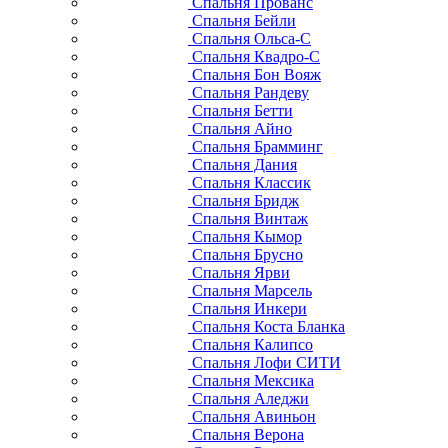
Спальня Прованс
Спальня Бейли
Спальня Ольса-С
Спальня Квадро-С
Спальня Бон Вояж
Спальня Рандеву
Спальня Бетти
Спальня Айно
Спальня Брамминг
Спальня Дания
Спальня Классик
Спальня Бридж
Спальня Винтаж
Спальня Кымор
Спальня Брусно
Спальня Ярви
Спальня Марсель
Спальня Инкери
Спальня Коста Бланка
Спальня Калипсо
Спальня Лофи СИТИ
Спальня Мексика
Спальня Аледжи
Спальня Авиньон
Спальня Верона