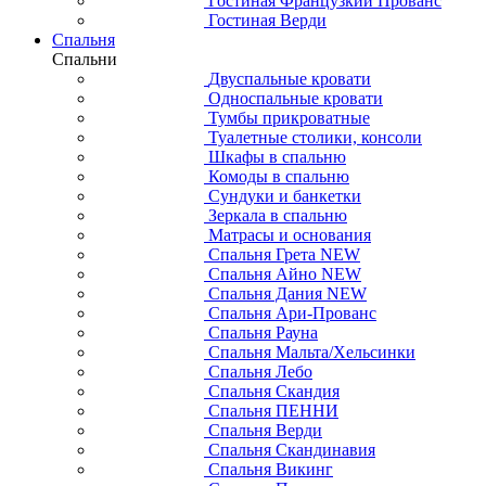
Гостиная Французкий Прованс
Гостиная Верди
Спальня
Спальни
Двуспальные кровати
Односпальные кровати
Тумбы прикроватные
Туалетные столики, консоли
Шкафы в спальню
Комоды в спальню
Сундуки и банкетки
Зеркала в спальню
Матрасы и основания
Спальня Грета NEW
Спальня Айно NEW
Спальня Дания NEW
Спальня Ари-Прованс
Спальня Рауна
Спальня Мальта/Хельсинки
Спальня Лебо
Спальня Скандия
Спальня ПЕННИ
Спальня Верди
Спальня Скандинавия
Спальня Викинг