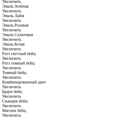
Увеличить
Эмаль Зелёная
Увеличить
Эмаль Лайм
Увеличить
Эмаль Розовая
Увеличить
Эмаль Салатовая
Увеличить
Эмаль Белая
Увеличить
Ратэ светлый бейц
Увеличить
Ратэ темный бейц
Увеличить
Темный бейц
Увеличить
Комбинированный цвет
Увеличить
Браун бейц
Увеличить
Скандик бейц
Увеличить
Магони бейц
Увеличить