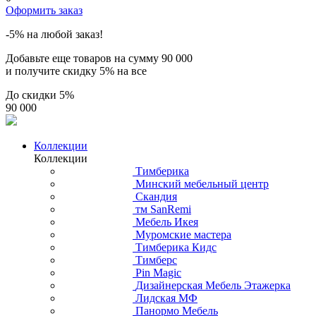
Оформить заказ
-5% на любой заказ!
Добавьте еще товаров на сумму
90 000
и получите скидку
5% на все
До скидки
5%
90 000
Коллекции
Коллекции
Тимберика
Минский мебельный центр
Скандия
тм SanRemi
Мебель Икея
Муромские мастера
Тимберика Кидс
Тимберс
Pin Magic
Дизайнерская Мебель Этажерка
Лидская МФ
Панормо Мебель