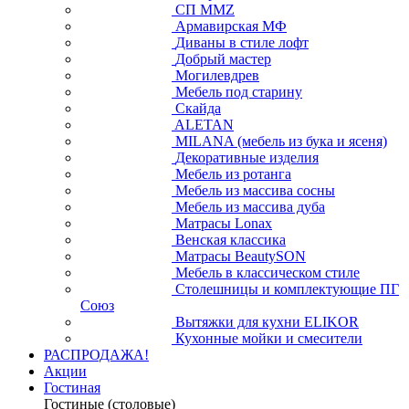
СП ММZ
Армавирская МФ
Диваны в стиле лофт
Добрый мастер
Могилевдрев
Мебель под старину
Скайда
ALETAN
MILANA (мебель из бука и ясеня)
Декоративные изделия
Мебель из ротанга
Мебель из массива сосны
Мебель из массива дуба
Матрасы Lonax
Венская классика
Матрасы BeautySON
Мебель в классическом стиле
Столешницы и комплектующие ПГ
Союз
Вытяжки для кухни ELIKOR
Кухонные мойки и смесители
РАСПРОДАЖА!
Акции
Гостиная
Гостиные (столовые)