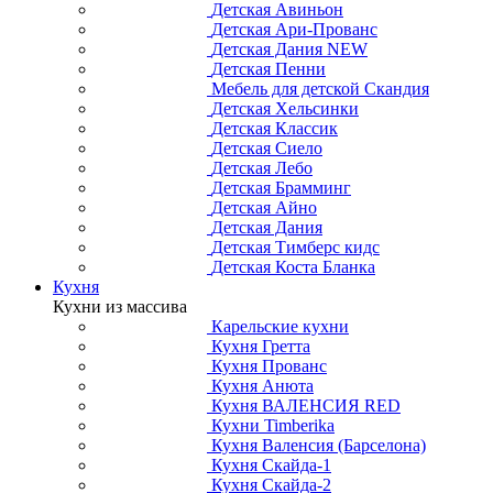
Детская Авиньон
Детская Ари-Прованс
Детская Дания NEW
Детская Пенни
Мебель для детской Скандия
Детская Хельсинки
Детская Классик
Детская Сиело
Детская Лебо
Детская Брамминг
Детская Айно
Детская Дания
Детская Тимберс кидс
Детская Коста Бланка
Кухня
Кухни из массива
Карельские кухни
Кухня Гретта
Кухня Прованс
Кухня Анюта
Кухня ВАЛЕНСИЯ RED
Кухни Timberika
Кухня Валенсия (Барселона)
Кухня Скайда-1
Кухня Скайда-2