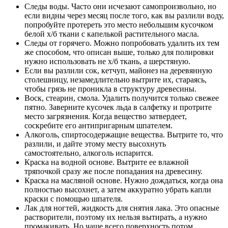
Следы воды. Часто они исчезают самопроизвольно, но
если видны через месяц после того, как вы разлили воду,
попробуйте протереть это место небольшим кусочком
белой х/б ткани с капелькой растительного масла.
Следы от горячего. Можно попробовать удалить их тем
же способом, что описан выше, только для полировки
нужно использовать не х/б ткань, а шерстяную.
Если вы разлили сок, кетчуп, майонез на деревянную
столешницу, незамедлительно вытрите их, стараясь,
чтобы грязь не проникла в структуру древесины.
Воск, стеарин, смола. Удалить получится только свежее
пятно. Заверните кусочек льда в салфетку и протрите
место загрязнения. Когда вещество затвердеет,
соскребите его антипригарным шпателем.
Алкоголь, спиртосодержащие вещества. Вытрите то, что
разлили, и дайте этому месту высохнуть
самостоятельно, алкоголь испарится.
Краска на водной основе. Вытрите ее влажной
тряпочкой сразу же после попадания на древесину.
Краска на масляной основе. Нужно дождаться, когда она
полностью высохнет, а затем аккуратно убрать капли
краски с помощью шпателя.
Лак для ногтей, жидкость для снятия лака. Это опасные
растворители, поэтому их нельзя вытирать, а нужно
промакивать. Но чаще всего поверхность потом