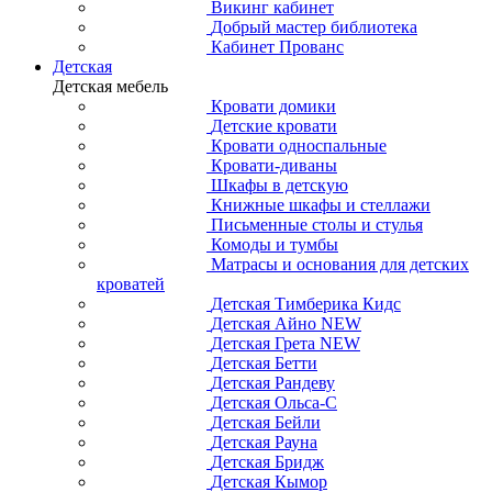
Викинг кабинет
Добрый мастер библиотека
Кабинет Прованс
Детская
Детская мебель
Кровати домики
Детские кровати
Кровати односпальные
Кровати-диваны
Шкафы в детскую
Книжные шкафы и стеллажи
Письменные столы и стулья
Комоды и тумбы
Матрасы и основания для детских
кроватей
Детская Тимберика Кидс
Детская Айно NEW
Детская Грета NEW
Детская Бетти
Детская Рандеву
Детская Ольса-С
Детская Бейли
Детская Рауна
Детская Бридж
Детская Кымор