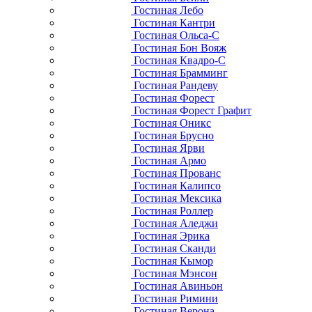
Гостиная Лебо
Гостиная Кантри
Гостиная Ольса-С
Гостиная Бон Вояж
Гостиная Квадро-С
Гостиная Брамминг
Гостиная Рандеву
Гостиная Форест
Гостиная Форест Графит
Гостиная Оникс
Гостиная Брусно
Гостиная Ярви
Гостиная Армо
Гостиная Прованс
Гостиная Калипсо
Гостиная Мексика
Гостиная Роллер
Гостиная Аледжи
Гостиная Эрика
Гостиная Сканди
Гостиная Кымор
Гостиная Мэнсон
Гостиная Авиньон
Гостиная Римини
Гостиная Верона