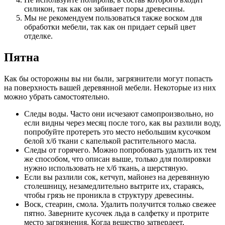
силикон, так как он забивает поры древесины.
Мы не рекомендуем пользоваться также воском для
обработки мебели, так как он придает серый цвет
отделке.
Пятна
Как бы осторожны вы ни были, загрязнители могут попасть
на поверхность вашей деревянной мебели. Некоторые из них
можно убрать самостоятельно.
Следы воды. Часто они исчезают самопроизвольно, но
если видны через месяц после того, как вы разлили воду,
попробуйте протереть это место небольшим кусочком
белой х/б ткани с капелькой растительного масла.
Следы от горячего. Можно попробовать удалить их тем
же способом, что описан выше, только для полировки
нужно использовать не х/б ткань, а шерстяную.
Если вы разлили сок, кетчуп, майонез на деревянную
столешницу, незамедлительно вытрите их, стараясь,
чтобы грязь не проникла в структуру древесины.
Воск, стеарин, смола. Удалить получится только свежее
пятно. Заверните кусочек льда в салфетку и протрите
место загрязнения. Когда вещество затвердеет,