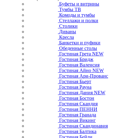
Буфеты и витрины
Тумбы ТВ
Комоды и тумбы
Стеллажи и полки
Столики
Диваны
Кресла
Банкетки и пуфики
Обеденные столы
Гостиная Грета NEW
Гостиная Бридж
Гостиная Валенсия
Гостиная Айно NEW
Гостиная Ари-Прованс
Гостиная Бьерт
Гостиная Рауна
Гостиная Дания NEW
Гостиная Бостон
Гостиная Скандия
Гостиная ПЕННИ
Гостиная Гранада
Гостиная Викинг
Гостиная Скандинавия
Гостиная Балтика
Гостиная Бейли