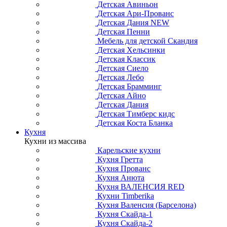
Детская Авиньон
Детская Ари-Прованс
Детская Дания NEW
Детская Пенни
Мебель для детской Скандия
Детская Хельсинки
Детская Классик
Детская Сиело
Детская Лебо
Детская Брамминг
Детская Айно
Детская Дания
Детская Тимберс кидс
Детская Коста Бланка
Кухня
Кухни из массива
Карельские кухни
Кухня Гретта
Кухня Прованс
Кухня Анюта
Кухня ВАЛЕНСИЯ RED
Кухни Timberika
Кухня Валенсия (Барселона)
Кухня Скайда-1
Кухня Скайда-2