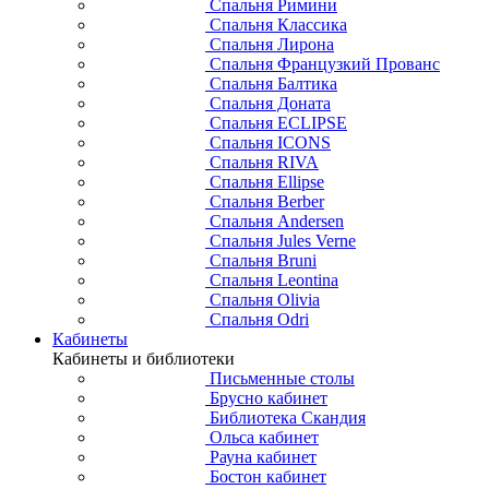
Спальня Римини
Спальня Классика
Спальня Лирона
Спальня Французкий Прованс
Спальня Балтика
Спальня Доната
Спальня ECLIPSE
Спальня ICONS
Спальня RIVA
Спальня Ellipse
Спальня Berber
Спальня Andersen
Спальня Jules Verne
Спальня Bruni
Спальня Leontina
Спальня Olivia
Спальня Odri
Кабинеты
Кабинеты и библиотеки
Письменные столы
Брусно кабинет
Библиотека Скандия
Ольса кабинет
Рауна кабинет
Бостон кабинет