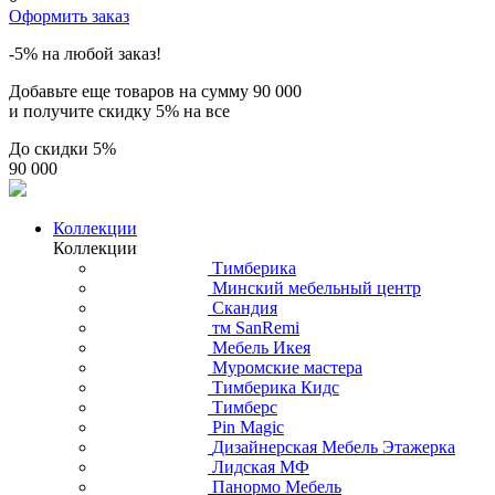
Оформить заказ
-5% на любой заказ!
Добавьте еще товаров на сумму
90 000
и получите скидку
5% на все
До скидки
5%
90 000
Коллекции
Коллекции
Тимберика
Минский мебельный центр
Скандия
тм SanRemi
Мебель Икея
Муромские мастера
Тимберика Кидс
Тимберс
Pin Magic
Дизайнерская Мебель Этажерка
Лидская МФ
Панормо Мебель