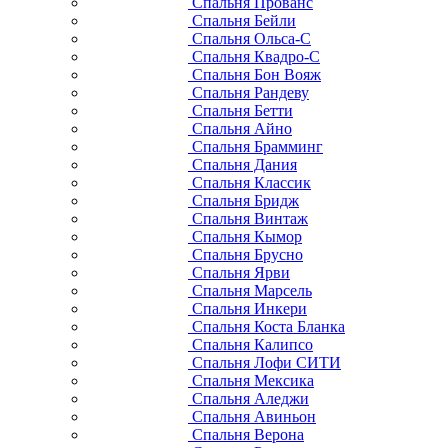
Спальня Прованс
Спальня Бейли
Спальня Ольса-С
Спальня Квадро-С
Спальня Бон Вояж
Спальня Рандеву
Спальня Бетти
Спальня Айно
Спальня Брамминг
Спальня Дания
Спальня Классик
Спальня Бридж
Спальня Винтаж
Спальня Кымор
Спальня Брусно
Спальня Ярви
Спальня Марсель
Спальня Инкери
Спальня Коста Бланка
Спальня Калипсо
Спальня Лофи СИТИ
Спальня Мексика
Спальня Аледжи
Спальня Авиньон
Спальня Верона