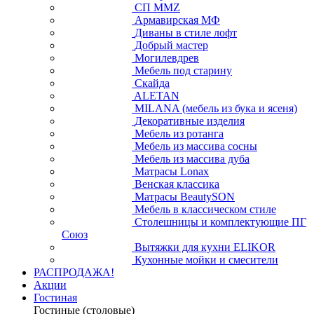
СП ММZ
Армавирская МФ
Диваны в стиле лофт
Добрый мастер
Могилевдрев
Мебель под старину
Скайда
ALETAN
MILANA (мебель из бука и ясеня)
Декоративные изделия
Мебель из ротанга
Мебель из массива сосны
Мебель из массива дуба
Матрасы Lonax
Венская классика
Матрасы BeautySON
Мебель в классическом стиле
Столешницы и комплектующие ПГ
Союз
Вытяжки для кухни ELIKOR
Кухонные мойки и смесители
РАСПРОДАЖА!
Акции
Гостиная
Гостиные (столовые)