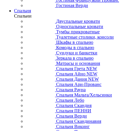
Гостиная Французкий Прованс
Гостиная Верди
Спальня
Спальни
Двуспальные кровати
Односпальные кровати
Тумбы прикроватные
Туалетные столики, консоли
Шкафы в спальню
Комоды в спальню
Сундуки и банкетки
Зеркала в спальню
Матрасы и основания
Спальня Грета NEW
Спальня Айно NEW
Спальня Дания NEW
Спальня Ари-Прованс
Спальня Рауна
Спальня Мальта/Хельсинки
Спальня Лебо
Спальня Скандия
Спальня ПЕННИ
Спальня Верди
Спальня Скандинавия
Спальня Викинг