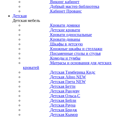
Викинг кабинет
Добрый мастер библиотека
Кабинет Прованс
Детская
Детская мебель
Кровати домики
Детские кровати
Кровати односпальные
Кровати-диваны
Шкафы в детскую
Книжные шкафы и стеллажи
Письменные столы и стулья
Комоды и тумбы
Матрасы и основания для детских
кроватей
Детская Тимберика Кидс
Детская Айно NEW
Детская Грета NEW
Детская Бетти
Детская Рандеву
Детская Ольса-С
Детская Бейли
Детская Рауна
Детская Бридж
Детская Кымор