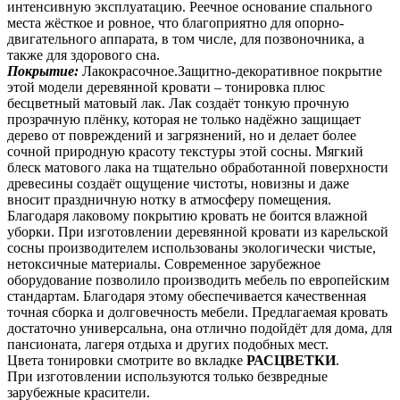
интенсивную эксплуатацию. Реечное основание спального
места жёсткое и ровное, что благоприятно для опорно-
двигательного аппарата, в том числе, для позвоночника, а
также для здорового сна.
Покрытие:
Лакокрасочное.Защитно-декоративное покрытие
этой модели деревянной кровати – тонировка плюс
бесцветный матовый лак. Лак создаёт тонкую прочную
прозрачную плёнку, которая не только надёжно защищает
дерево от повреждений и загрязнений, но и делает более
сочной природную красоту текстуры этой сосны. Мягкий
блеск матового лака на тщательно обработанной поверхности
древесины создаёт ощущение чистоты, новизны и даже
вносит праздничную нотку в атмосферу помещения.
Благодаря лаковому покрытию кровать не боится влажной
уборки. При изготовлении деревянной кровати из карельской
сосны производителем использованы экологически чистые,
нетоксичные материалы. Современное зарубежное
оборудование позволило производить мебель по европейским
стандартам. Благодаря этому обеспечивается качественная
точная сборка и долговечность мебели. Предлагаемая кровать
достаточно универсальна, она отлично подойдёт для дома, для
пансионата, лагеря отдыха и других подобных мест.
Цвета тонировки смотрите во вкладке
РАСЦВЕТКИ
.
При изготовлении используются только безвредные
зарубежные красители.