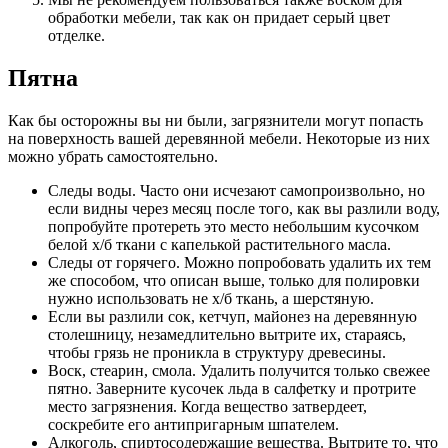
обработки мебели, так как он придает серый цвет
отделке.
Пятна
Как бы осторожны вы ни были, загрязнители могут попасть
на поверхность вашей деревянной мебели. Некоторые из них
можно убрать самостоятельно.
Следы воды. Часто они исчезают самопроизвольно, но
если видны через месяц после того, как вы разлили воду,
попробуйте протереть это место небольшим кусочком
белой х/б ткани с капелькой растительного масла.
Следы от горячего. Можно попробовать удалить их тем
же способом, что описан выше, только для полировки
нужно использовать не х/б ткань, а шерстяную.
Если вы разлили сок, кетчуп, майонез на деревянную
столешницу, незамедлительно вытрите их, стараясь,
чтобы грязь не проникла в структуру древесины.
Воск, стеарин, смола. Удалить получится только свежее
пятно. Заверните кусочек льда в салфетку и протрите
место загрязнения. Когда вещество затвердеет,
соскребите его антипригарным шпателем.
Алкоголь, спиртосодержащие вещества. Вытрите то, что