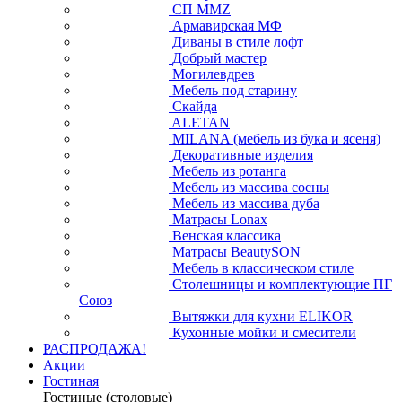
СП ММZ
Армавирская МФ
Диваны в стиле лофт
Добрый мастер
Могилевдрев
Мебель под старину
Скайда
ALETAN
MILANA (мебель из бука и ясеня)
Декоративные изделия
Мебель из ротанга
Мебель из массива сосны
Мебель из массива дуба
Матрасы Lonax
Венская классика
Матрасы BeautySON
Мебель в классическом стиле
Столешницы и комплектующие ПГ
Союз
Вытяжки для кухни ELIKOR
Кухонные мойки и смесители
РАСПРОДАЖА!
Акции
Гостиная
Гостиные (столовые)