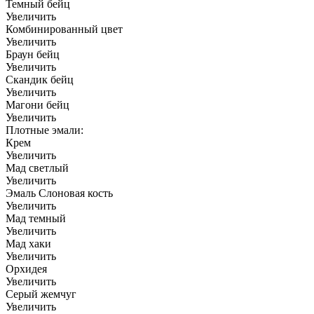
Темный бейц
Увеличить
Комбинированный цвет
Увеличить
Браун бейц
Увеличить
Скандик бейц
Увеличить
Магони бейц
Увеличить
Плотные эмали:
Крем
Увеличить
Мад светлый
Увеличить
Эмаль Слоновая кость
Увеличить
Мад темный
Увеличить
Мад хаки
Увеличить
Орхидея
Увеличить
Серый жемчуг
Увеличить