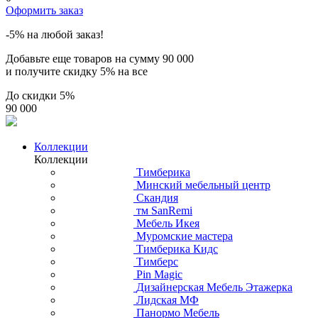
Оформить заказ
-5% на любой заказ!
Добавьте еще товаров на сумму
90 000
и получите скидку
5% на все
До скидки
5%
90 000
Коллекции
Коллекции
Тимберика
Минский мебельный центр
Скандия
тм SanRemi
Мебель Икея
Муромские мастера
Тимберика Кидс
Тимберс
Pin Magic
Дизайнерская Мебель Этажерка
Лидская МФ
Панормо Мебель