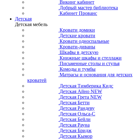
Викинг кабинет
Добрый мастер библиотека
Кабинет Прованс
Детская
Детская мебель
Кровати домики
Детские кровати
Кровати односпальные
Кровати-диваны
Шкафы в детскую
Книжные шкафы и стеллажи
Письменные столы и стулья
Комоды и тумбы
Матрасы и основания для детских
кроватей
Детская Тимберика Кидс
Детская Айно NEW
Детская Грета NEW
Детская Бетти
Детская Рандеву
Детская Ольса-С
Детская Бейли
Детская Рауна
Детская Бридж
Детская Кымор