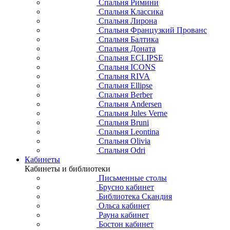
Спальня Римини
Спальня Классика
Спальня Лирона
Спальня Французкий Прованс
Спальня Балтика
Спальня Доната
Спальня ECLIPSE
Спальня ICONS
Спальня RIVA
Спальня Ellipse
Спальня Berber
Спальня Andersen
Спальня Jules Verne
Спальня Bruni
Спальня Leontina
Спальня Olivia
Спальня Odri
Кабинеты
Кабинеты и библиотеки
Письменные столы
Брусно кабинет
Библиотека Скандия
Ольса кабинет
Рауна кабинет
Бостон кабинет