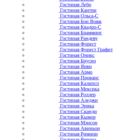
Гостиная Лебо
Гостиная Кантри
Гостиная Ольса-С
Гостиная Бон Вояж
Гостиная Квадро-С
Гостиная Брамминг
Гостиная Рандеву
Гостиная Форест
Гостиная Форест Графит
Гостиная Оникс
Гостиная Брусно
Гостиная Ярви
Гостиная Армо
Гостиная Прованс
Гостиная Калипсо
Гостиная Мексика
Гостиная Роллер
Гостиная Аледжи
Гостиная Эрика
Гостиная Сканди
Гостиная Кымор
Гостиная Мэнсон
Гостиная Авиньон
Гостиная Римини
Гостиная Верона