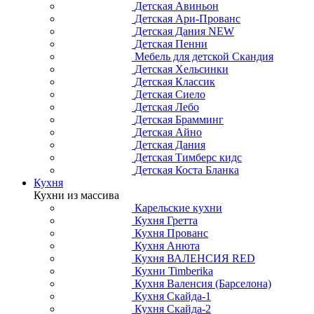
Детская Авиньон
Детская Ари-Прованс
Детская Дания NEW
Детская Пенни
Мебель для детской Скандия
Детская Хельсинки
Детская Классик
Детская Сиело
Детская Лебо
Детская Брамминг
Детская Айно
Детская Дания
Детская Тимберс кидс
Детская Коста Бланка
Кухня
Кухни из массива
Карельские кухни
Кухня Гретта
Кухня Прованс
Кухня Анюта
Кухня ВАЛЕНСИЯ RED
Кухни Timberika
Кухня Валенсия (Барселона)
Кухня Скайда-1
Кухня Скайда-2