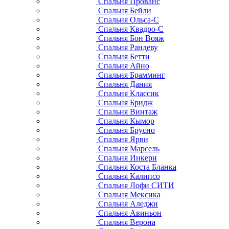
Спальня Прованс
Спальня Бейли
Спальня Ольса-С
Спальня Квадро-С
Спальня Бон Вояж
Спальня Рандеву
Спальня Бетти
Спальня Айно
Спальня Брамминг
Спальня Дания
Спальня Классик
Спальня Бридж
Спальня Винтаж
Спальня Кымор
Спальня Брусно
Спальня Ярви
Спальня Марсель
Спальня Инкери
Спальня Коста Бланка
Спальня Калипсо
Спальня Лофи СИТИ
Спальня Мексика
Спальня Аледжи
Спальня Авиньон
Спальня Верона