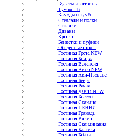
Буфеты и витрины
Тумбы ТВ
Комоды и тумбы
Стеллажи и полки
Столики
Диваны
Кресла
Банкетки и пуфики
Обеденные столы
Гостиная Грета NEW
Гостиная Бридж
Гостиная Валенсия
Гостиная Айно NEW
Гостиная Ари-Прованс
Гостиная Бьерт
Гостиная Рауна
Гостиная Дания NEW
Гостиная Бостон
Гостиная Скандия
Гостиная ПЕННИ
Гостиная Гранада
Гостиная Викинг
Гостиная Скандинавия
Гостиная Балтика
Гостиная Бейли