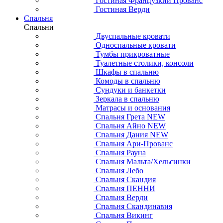
Гостиная Французкий Прованс
Гостиная Верди
Спальня
Спальни
Двуспальные кровати
Односпальные кровати
Тумбы прикроватные
Туалетные столики, консоли
Шкафы в спальню
Комоды в спальню
Сундуки и банкетки
Зеркала в спальню
Матрасы и основания
Спальня Грета NEW
Спальня Айно NEW
Спальня Дания NEW
Спальня Ари-Прованс
Спальня Рауна
Спальня Мальта/Хельсинки
Спальня Лебо
Спальня Скандия
Спальня ПЕННИ
Спальня Верди
Спальня Скандинавия
Спальня Викинг