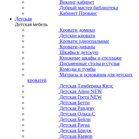
Викинг кабинет
Добрый мастер библиотека
Кабинет Прованс
Детская
Детская мебель
Кровати домики
Детские кровати
Кровати односпальные
Кровати-диваны
Шкафы в детскую
Книжные шкафы и стеллажи
Письменные столы и стулья
Комоды и тумбы
Матрасы и основания для детских
кроватей
Детская Тимберика Кидс
Детская Айно NEW
Детская Грета NEW
Детская Бетти
Детская Рандеву
Детская Ольса-С
Детская Бейли
Детская Рауна
Детская Бридж
Детская Кымор