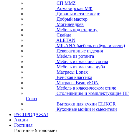
СП ММZ
Армавирская МФ
Диваны в стиле лофт
Добрый мастер
Могилевдрев
Мебель под старину
Скайда
ALETAN
MILANA (мебель из бука и ясеня)
Декоративные изделия
Мебель из ротанга
Мебель из массива сосны
Мебель из массива дуба
Матрасы Lonax
Венская классика
Матрасы BeautySON
Мебель в классическом стиле
Столешницы и комплектующие ПГ
Союз
Вытяжки для кухни ELIKOR
Кухонные мойки и смесители
РАСПРОДАЖА!
Акции
Гостиная
Гостиные (столовые)