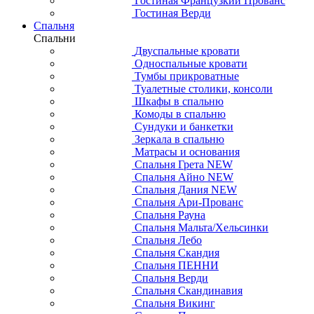
Гостиная Французкий Прованс
Гостиная Верди
Спальня
Спальни
Двуспальные кровати
Односпальные кровати
Тумбы прикроватные
Туалетные столики, консоли
Шкафы в спальню
Комоды в спальню
Сундуки и банкетки
Зеркала в спальню
Матрасы и основания
Спальня Грета NEW
Спальня Айно NEW
Спальня Дания NEW
Спальня Ари-Прованс
Спальня Рауна
Спальня Мальта/Хельсинки
Спальня Лебо
Спальня Скандия
Спальня ПЕННИ
Спальня Верди
Спальня Скандинавия
Спальня Викинг