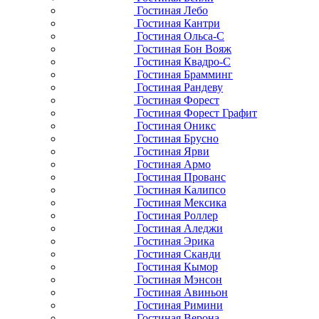
Гостиная Лебо
Гостиная Кантри
Гостиная Ольса-С
Гостиная Бон Вояж
Гостиная Квадро-С
Гостиная Брамминг
Гостиная Рандеву
Гостиная Форест
Гостиная Форест Графит
Гостиная Оникс
Гостиная Брусно
Гостиная Ярви
Гостиная Армо
Гостиная Прованс
Гостиная Калипсо
Гостиная Мексика
Гостиная Роллер
Гостиная Аледжи
Гостиная Эрика
Гостиная Сканди
Гостиная Кымор
Гостиная Мэнсон
Гостиная Авиньон
Гостиная Римини
Гостиная Верона