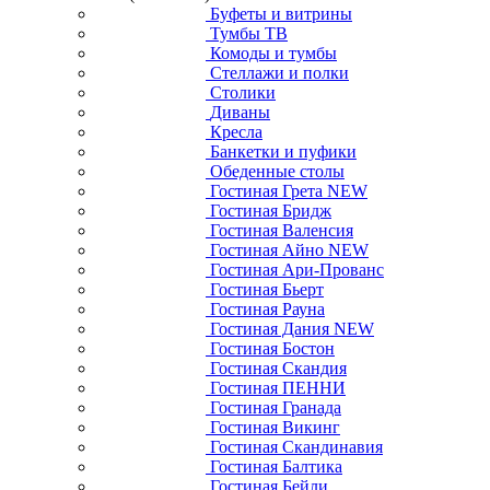
Буфеты и витрины
Тумбы ТВ
Комоды и тумбы
Стеллажи и полки
Столики
Диваны
Кресла
Банкетки и пуфики
Обеденные столы
Гостиная Грета NEW
Гостиная Бридж
Гостиная Валенсия
Гостиная Айно NEW
Гостиная Ари-Прованс
Гостиная Бьерт
Гостиная Рауна
Гостиная Дания NEW
Гостиная Бостон
Гостиная Скандия
Гостиная ПЕННИ
Гостиная Гранада
Гостиная Викинг
Гостиная Скандинавия
Гостиная Балтика
Гостиная Бейли