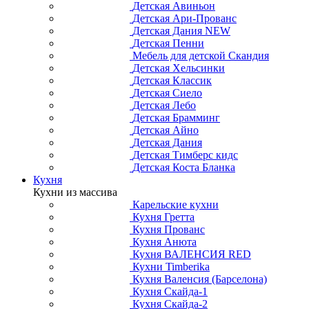
Детская Авиньон
Детская Ари-Прованс
Детская Дания NEW
Детская Пенни
Мебель для детской Скандия
Детская Хельсинки
Детская Классик
Детская Сиело
Детская Лебо
Детская Брамминг
Детская Айно
Детская Дания
Детская Тимберс кидс
Детская Коста Бланка
Кухня
Кухни из массива
Карельские кухни
Кухня Гретта
Кухня Прованс
Кухня Анюта
Кухня ВАЛЕНСИЯ RED
Кухни Timberika
Кухня Валенсия (Барселона)
Кухня Скайда-1
Кухня Скайда-2