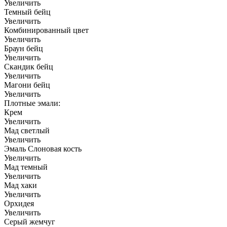
Увеличить
Темный бейц
Увеличить
Комбинированный цвет
Увеличить
Браун бейц
Увеличить
Скандик бейц
Увеличить
Магони бейц
Увеличить
Плотные эмали:
Крем
Увеличить
Мад светлый
Увеличить
Эмаль Слоновая кость
Увеличить
Мад темный
Увеличить
Мад хаки
Увеличить
Орхидея
Увеличить
Серый жемчуг