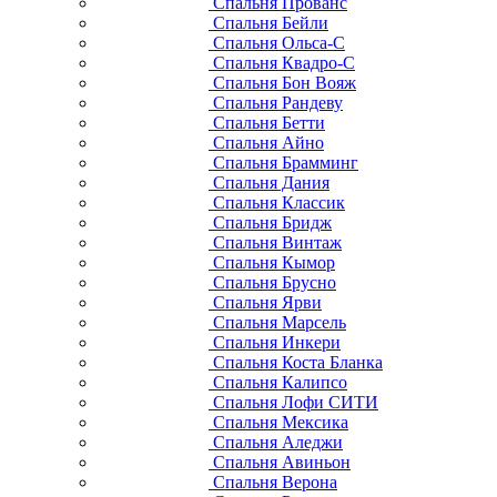
Спальня Прованс
Спальня Бейли
Спальня Ольса-С
Спальня Квадро-С
Спальня Бон Вояж
Спальня Рандеву
Спальня Бетти
Спальня Айно
Спальня Брамминг
Спальня Дания
Спальня Классик
Спальня Бридж
Спальня Винтаж
Спальня Кымор
Спальня Брусно
Спальня Ярви
Спальня Марсель
Спальня Инкери
Спальня Коста Бланка
Спальня Калипсо
Спальня Лофи СИТИ
Спальня Мексика
Спальня Аледжи
Спальня Авиньон
Спальня Верона