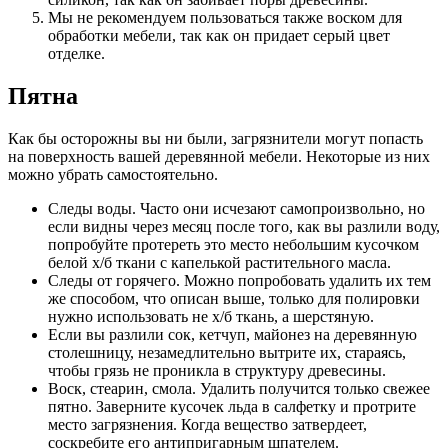
Мы не рекомендуем пользоваться также воском для
обработки мебели, так как он придает серый цвет
отделке.
Пятна
Как бы осторожны вы ни были, загрязнители могут попасть
на поверхность вашей деревянной мебели. Некоторые из них
можно убрать самостоятельно.
Следы воды. Часто они исчезают самопроизвольно, но
если видны через месяц после того, как вы разлили воду,
попробуйте протереть это место небольшим кусочком
белой х/б ткани с капелькой растительного масла.
Следы от горячего. Можно попробовать удалить их тем
же способом, что описан выше, только для полировки
нужно использовать не х/б ткань, а шерстяную.
Если вы разлили сок, кетчуп, майонез на деревянную
столешницу, незамедлительно вытрите их, стараясь,
чтобы грязь не проникла в структуру древесины.
Воск, стеарин, смола. Удалить получится только свежее
пятно. Заверните кусочек льда в салфетку и протрите
место загрязнения. Когда вещество затвердеет,
соскребите его антипригарным шпателем.