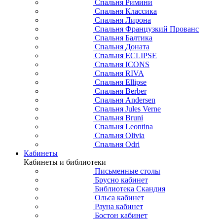
Спальня Римини
Спальня Классика
Спальня Лирона
Спальня Французкий Прованс
Спальня Балтика
Спальня Доната
Спальня ECLIPSE
Спальня ICONS
Спальня RIVA
Спальня Ellipse
Спальня Berber
Спальня Andersen
Спальня Jules Verne
Спальня Bruni
Спальня Leontina
Спальня Olivia
Спальня Odri
Кабинеты
Кабинеты и библиотеки
Письменные столы
Брусно кабинет
Библиотека Скандия
Ольса кабинет
Рауна кабинет
Бостон кабинет