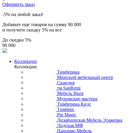
Оформить заказ
-5% на любой заказ!
Добавьте еще товаров на сумму
90 000
и получите скидку
5% на все
До скидки
5%
90 000
Коллекции
Коллекции
Тимберика
Минский мебельный центр
Скандия
тм SanRemi
Мебель Икея
Муромские мастера
Тимберика Кидс
Тимберс
Pin Magic
Дизайнерская Мебель Этажерка
Лидская МФ
Панормо Мебель