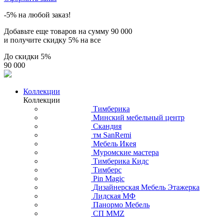
-5% на любой заказ!
Добавьте еще товаров на сумму
90 000
и получите скидку
5% на все
До скидки
5%
90 000
Коллекции
Коллекции
Тимберика
Минский мебельный центр
Скандия
тм SanRemi
Мебель Икея
Муромские мастера
Тимберика Кидс
Тимберс
Pin Magic
Дизайнерская Мебель Этажерка
Лидская МФ
Панормо Мебель
СП ММZ