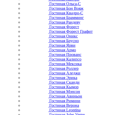
Гостиная Ольса-С
Гостиная Бон Вояж
Гостиная Квадро-С
Гостиная Брамминг
Гостиная Рандеву
Гостиная Форест
Гостиная Форест Графит
Гостиная Оникс
Гостиная Брусно
Гостиная Ярви
Гостиная Армо
Гостиная Прованс
Гостиная Калипсо
Гостиная Мексика
Гостиная Роллер
Гостиная Аледжи
Гостиная Эрика
Гостиная Сканди
Гостиная Кымор
Гостиная Мэнсон
Гостиная Авиньон
Гостиная Римини
Гостиная Верона
Гостиная Leontina
Гостиная Jules Verne