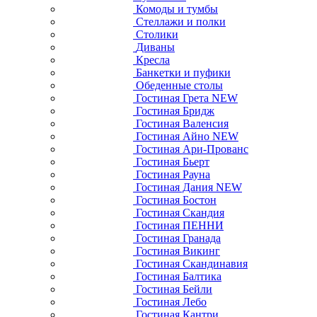
Комоды и тумбы
Стеллажи и полки
Столики
Диваны
Кресла
Банкетки и пуфики
Обеденные столы
Гостиная Грета NEW
Гостиная Бридж
Гостиная Валенсия
Гостиная Айно NEW
Гостиная Ари-Прованс
Гостиная Бьерт
Гостиная Рауна
Гостиная Дания NEW
Гостиная Бостон
Гостиная Скандия
Гостиная ПЕННИ
Гостиная Гранада
Гостиная Викинг
Гостиная Скандинавия
Гостиная Балтика
Гостиная Бейли
Гостиная Лебо
Гостиная Кантри