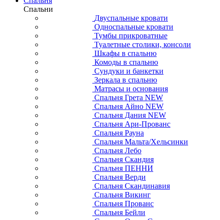
Спальня
Спальни
Двуспальные кровати
Односпальные кровати
Тумбы прикроватные
Туалетные столики, консоли
Шкафы в спальню
Комоды в спальню
Сундуки и банкетки
Зеркала в спальню
Матрасы и основания
Спальня Грета NEW
Спальня Айно NEW
Спальня Дания NEW
Спальня Ари-Прованс
Спальня Рауна
Спальня Мальта/Хельсинки
Спальня Лебо
Спальня Скандия
Спальня ПЕННИ
Спальня Верди
Спальня Скандинавия
Спальня Викинг
Спальня Прованс
Спальня Бейли