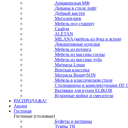
Армавирская МФ
Диваны в стиле лофт
Добрый мастер
Могилевдрев
Мебель под старину
Скайда
ALETAN
MILANA (мебель из бука и ясеня)
Декоративные изделия
Мебель из ротанга
Мебель из массива сосны
Мебель из массива дуба
Матрасы Lonax
Венская классика
Матрасы BeautySON
Мебель в классическом стиле
Столешницы и комплектующие ПГ 
Вытяжки для кухни ELIKOR
Кухонные мойки и смесители
РАСПРОДАЖА!
Акции
Гостиная
Гостиные (столовые)
Буфеты и витрины
Тумбы ТВ