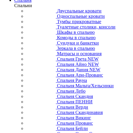
Спальня
Спальни
Двуспальные кровати
Односпальные кровати
Тумбы прикроватные
Туалетные столики, консоли
Шкафы в спальню
Комоды в спальню
Сундуки и банкетки
Зеркала в спальню
Матрасы и основания
Спальня Грета NEW
Спальня Айно NEW
Спальня Дания NEW
Спальня Ари-Прованс
Спальня Рауна
Спальня Мальта/Хельсинки
Спальня Лебо
Спальня Скандия
Спальня ПЕННИ
Спальня Верди
Спальня Скандинавия
Спальня Викинг
Спальня Прованс
Спальня Бейли