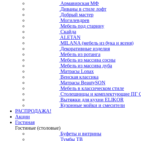
Армавирская МФ
Диваны в стиле лофт
Добрый мастер
Могилевдрев
Мебель под старину
Скайда
ALETAN
MILANA (мебель из бука и ясеня)
Декоративные изделия
Мебель из ротанга
Мебель из массива сосны
Мебель из массива дуба
Матрасы Lonax
Венская классика
Матрасы BeautySON
Мебель в классическом стиле
Столешницы и комплектующие ПГ 
Вытяжки для кухни ELIKOR
Кухонные мойки и смесители
РАСПРОДАЖА!
Акции
Гостиная
Гостиные (столовые)
Буфеты и витрины
Тумбы ТВ