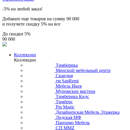
-5% на любой заказ!
Добавьте еще товаров на сумму
90 000
и получите скидку
5% на все
До скидки
5%
90 000
Коллекции
Коллекции
Тимберика
Минский мебельный центр
Скандия
тм SanRemi
Мебель Икея
Муромские мастера
Тимберика Кидс
Тимберс
Pin Magic
Дизайнерская Мебель Этажерка
Лидская МФ
Панормо Мебель
СП ММZ