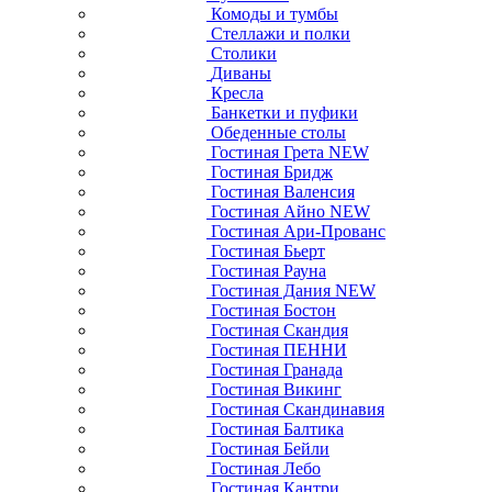
Комоды и тумбы
Стеллажи и полки
Столики
Диваны
Кресла
Банкетки и пуфики
Обеденные столы
Гостиная Грета NEW
Гостиная Бридж
Гостиная Валенсия
Гостиная Айно NEW
Гостиная Ари-Прованс
Гостиная Бьерт
Гостиная Рауна
Гостиная Дания NEW
Гостиная Бостон
Гостиная Скандия
Гостиная ПЕННИ
Гостиная Гранада
Гостиная Викинг
Гостиная Скандинавия
Гостиная Балтика
Гостиная Бейли
Гостиная Лебо
Гостиная Кантри