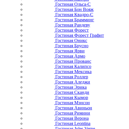
Гостиная Ольса-С
Гостиная Бон Вояж
Гостиная Квадро-С
Гостиная Брамминг
Гостиная Рандеву
Гостиная Форест
Гостиная Форест Графит
Гостиная Оникс
Гостиная Брусно
Гостиная Ярви
Гостиная Армо
Гостиная Прованс
Гостиная Калипсо
Гостиная Мексика
Гостиная Роллер
Гостиная Аледжи
Гостиная Эрика
Гостиная Сканди
Гостиная Кымор
Гостиная Мэнсон
Гостиная Авиньон
Гостиная Римини
Гостиная Верона
Гостиная Leontina
Гостиная Jules Verne