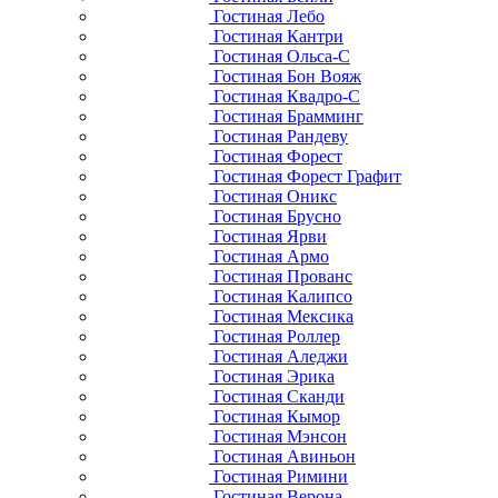
Гостиная Лебо
Гостиная Кантри
Гостиная Ольса-С
Гостиная Бон Вояж
Гостиная Квадро-С
Гостиная Брамминг
Гостиная Рандеву
Гостиная Форест
Гостиная Форест Графит
Гостиная Оникс
Гостиная Брусно
Гостиная Ярви
Гостиная Армо
Гостиная Прованс
Гостиная Калипсо
Гостиная Мексика
Гостиная Роллер
Гостиная Аледжи
Гостиная Эрика
Гостиная Сканди
Гостиная Кымор
Гостиная Мэнсон
Гостиная Авиньон
Гостиная Римини
Гостиная Верона