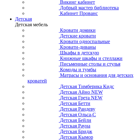
Викинг кабинет
Добрый мастер библиотека
Кабинет Прованс
Детская
Детская мебель
Кровати домики
Детские кровати
Кровати односпальные
Кровати-диваны
Шкафы в детскую
Книжные шкафы и стеллажи
Письменные столы и стулья
Комоды и тумбы
Матрасы и основания для детских
кроватей
Детская Тимберика Кидс
Детская Айно NEW
Детская Грета NEW
Детская Бетти
Детская Рандеву
Детская Ольса-С
Детская Бейли
Детская Рауна
Детская Бридж
Детская Кымор