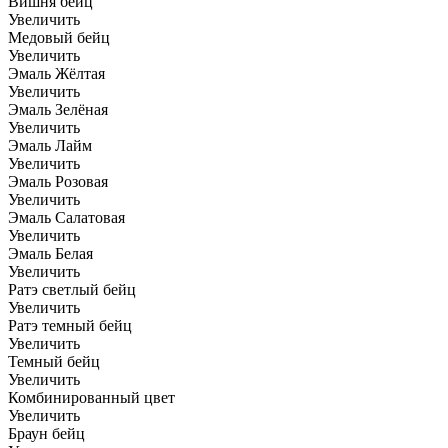
Вишня бейц
Увеличить
Медовый бейц
Увеличить
Эмаль Жёлтая
Увеличить
Эмаль Зелёная
Увеличить
Эмаль Лайм
Увеличить
Эмаль Розовая
Увеличить
Эмаль Салатовая
Увеличить
Эмаль Белая
Увеличить
Ратэ светлый бейц
Увеличить
Ратэ темный бейц
Увеличить
Темный бейц
Увеличить
Комбинированный цвет
Увеличить
Браун бейц