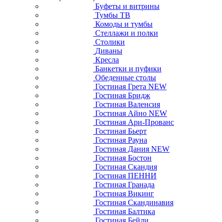
Буфеты и витрины
Тумбы ТВ
Комоды и тумбы
Стеллажи и полки
Столики
Диваны
Кресла
Банкетки и пуфики
Обеденные столы
Гостиная Грета NEW
Гостиная Бридж
Гостиная Валенсия
Гостиная Айно NEW
Гостиная Ари-Прованс
Гостиная Бьерт
Гостиная Рауна
Гостиная Дания NEW
Гостиная Бостон
Гостиная Скандия
Гостиная ПЕННИ
Гостиная Гранада
Гостиная Викинг
Гостиная Скандинавия
Гостиная Балтика
Гостиная Бейли