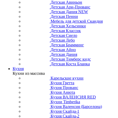
Детская Авиньон
Детская Ари-Прованс
Детская Дания NEW
Детская Пенни
Мебель для детской Скандия
Детская Хельсинки
Детская Классик
Детская Сиело
Детская Лебо
Детская Брамминг
Детская Айно
Детская Дания
Детская Тимберс кидс
Детская Коста Бланка
Кухня
Кухни из массива
Карельские кухни
Кухня Гретта
Кухня Прованс
Кухня Анюта
Кухня ВАЛЕНСИЯ RED
Кухни Timberika
Кухня Валенсия (Барселона)
Кухня Скайда-1
Кухня Скайда-2