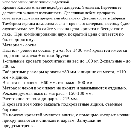
использовании, экологичной, надежной.
Кровать Классик отлично подойдет для детской комнаты. Перечень ее
достоинств включает компактность. Деревянная мебель прекрасно
сочетается с другими предметами обстановки. Детская кровать фабрики
Тимберика сделана из массива сосны – прочного материала, поэтому будет
На сайте указана цена кровати в бесцветном
служить много лет.
лаке. При комбинировании двух покрытий цена считается по
более дорогому.
Материал - сосна.
Настил - рейки из сосны, у 2-сп (от 1400 мм) кроватей имеется
подкладная доска + ножки-бруски.
1-спальные кровати рассчитаны на вес до 100 кг, 2-спальные - до
200 кг.
Габаритные размеры кровати +80 мм к ширине сп.места, +110
мм - к длине.
Высота изголовья - 660 мм, изножья - 500 мм.
Матрас и чехол в комплект не входят и заказываются отдельно.
Рекомендуемая высота матраса - 150-180 мм
.
Расстояние от пола до царги - 215 мм.
К кровати возможно заказать подкроватные ящики, съемные
бортики.
На ножках кроватей имеются винты, с помощью которых ножки
прикручиваются к спинкам и царгам. Заглушки не
предусмотрены.