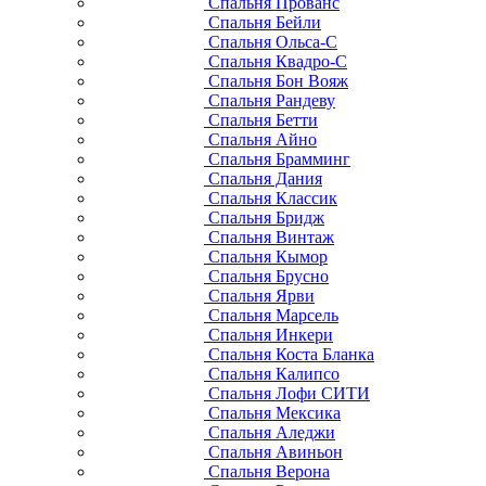
Спальня Прованс
Спальня Бейли
Спальня Ольса-С
Спальня Квадро-С
Спальня Бон Вояж
Спальня Рандеву
Спальня Бетти
Спальня Айно
Спальня Брамминг
Спальня Дания
Спальня Классик
Спальня Бридж
Спальня Винтаж
Спальня Кымор
Спальня Брусно
Спальня Ярви
Спальня Марсель
Спальня Инкери
Спальня Коста Бланка
Спальня Калипсо
Спальня Лофи СИТИ
Спальня Мексика
Спальня Аледжи
Спальня Авиньон
Спальня Верона