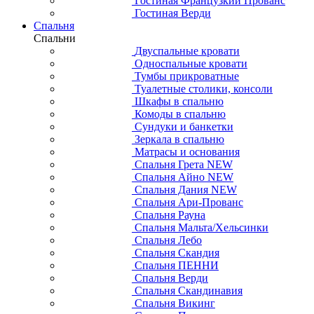
Гостиная Французкий Прованс
Гостиная Верди
Спальня
Спальни
Двуспальные кровати
Односпальные кровати
Тумбы прикроватные
Туалетные столики, консоли
Шкафы в спальню
Комоды в спальню
Сундуки и банкетки
Зеркала в спальню
Матрасы и основания
Спальня Грета NEW
Спальня Айно NEW
Спальня Дания NEW
Спальня Ари-Прованс
Спальня Рауна
Спальня Мальта/Хельсинки
Спальня Лебо
Спальня Скандия
Спальня ПЕННИ
Спальня Верди
Спальня Скандинавия
Спальня Викинг