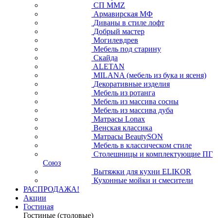
СП ММZ
Армавирская МФ
Диваны в стиле лофт
Добрый мастер
Могилевдрев
Мебель под старину
Скайда
ALETAN
MILANA (мебель из бука и ясеня)
Декоративные изделия
Мебель из ротанга
Мебель из массива сосны
Мебель из массива дуба
Матрасы Lonax
Венская классика
Матрасы BeautySON
Мебель в классическом стиле
Столешницы и комплектующие ПГ
Союз
Вытяжки для кухни ELIKOR
Кухонные мойки и смесители
РАСПРОДАЖА!
Акции
Гостиная
Гостиные (столовые)