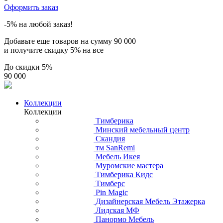
Оформить заказ
-5% на любой заказ!
Добавьте еще товаров на сумму
90 000
и получите скидку
5% на все
До скидки
5%
90 000
Коллекции
Коллекции
Тимберика
Минский мебельный центр
Скандия
тм SanRemi
Мебель Икея
Муромские мастера
Тимберика Кидс
Тимберс
Pin Magic
Дизайнерская Мебель Этажерка
Лидская МФ
Панормо Мебель