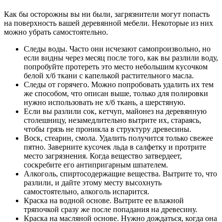
Как бы осторожны вы ни были, загрязнители могут попасть
на поверхность вашей деревянной мебели. Некоторые из них
можно убрать самостоятельно.
Следы воды. Часто они исчезают самопроизвольно, но
если видны через месяц после того, как вы разлили воду,
попробуйте протереть это место небольшим кусочком
белой х/б ткани с капелькой растительного масла.
Следы от горячего. Можно попробовать удалить их тем
же способом, что описан выше, только для полировки
нужно использовать не х/б ткань, а шерстяную.
Если вы разлили сок, кетчуп, майонез на деревянную
столешницу, незамедлительно вытрите их, стараясь,
чтобы грязь не проникла в структуру древесины.
Воск, стеарин, смола. Удалить получится только свежее
пятно. Заверните кусочек льда в салфетку и протрите
место загрязнения. Когда вещество затвердеет,
соскребите его антипригарным шпателем.
Алкоголь, спиртосодержащие вещества. Вытрите то, что
разлили, и дайте этому месту высохнуть
самостоятельно, алкоголь испарится.
Краска на водной основе. Вытрите ее влажной
тряпочкой сразу же после попадания на древесину.
Краска на масляной основе. Нужно дождаться, когда она