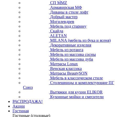
СП ММZ
Армавирская МФ
Диваны в стиле лофт
Добрый мастер
Могилевдрев
Мебель под старину
Скайда
ALETAN
MILANA (мебель из бука и ясеня)
Декоративные изделия
Мебель из ротанга
Мебель из массива сосны
Мебель из массива дуба
Матрасы Lonax
Венская классика
Матрасы BeautySON
Мебель в классическом стиле
Столешницы и комплектующие ПГ
Союз
Вытяжки для кухни ELIKOR
Кухонные мойки и смесители
РАСПРОДАЖА!
Акции
Гостиная
Гостиные (столовые)