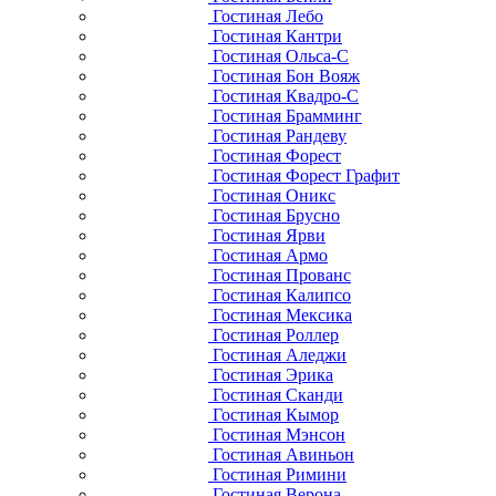
Гостиная Лебо
Гостиная Кантри
Гостиная Ольса-С
Гостиная Бон Вояж
Гостиная Квадро-С
Гостиная Брамминг
Гостиная Рандеву
Гостиная Форест
Гостиная Форест Графит
Гостиная Оникс
Гостиная Брусно
Гостиная Ярви
Гостиная Армо
Гостиная Прованс
Гостиная Калипсо
Гостиная Мексика
Гостиная Роллер
Гостиная Аледжи
Гостиная Эрика
Гостиная Сканди
Гостиная Кымор
Гостиная Мэнсон
Гостиная Авиньон
Гостиная Римини
Гостиная Верона