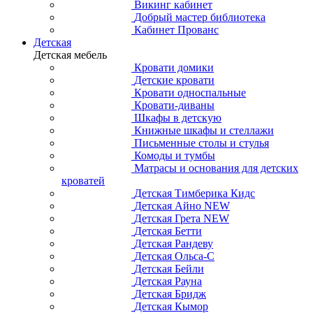
Викинг кабинет
Добрый мастер библиотека
Кабинет Прованс
Детская
Детская мебель
Кровати домики
Детские кровати
Кровати односпальные
Кровати-диваны
Шкафы в детскую
Книжные шкафы и стеллажи
Письменные столы и стулья
Комоды и тумбы
Матрасы и основания для детских
кроватей
Детская Тимберика Кидс
Детская Айно NEW
Детская Грета NEW
Детская Бетти
Детская Рандеву
Детская Ольса-С
Детская Бейли
Детская Рауна
Детская Бридж
Детская Кымор