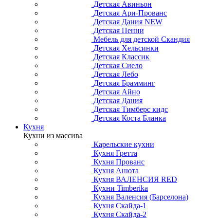
Детская Авиньон
Детская Ари-Прованс
Детская Дания NEW
Детская Пенни
Мебель для детской Скандия
Детская Хельсинки
Детская Классик
Детская Сиело
Детская Лебо
Детская Брамминг
Детская Айно
Детская Дания
Детская Тимберс кидс
Детская Коста Бланка
Кухня
Кухни из массива
Карельские кухни
Кухня Гретта
Кухня Прованс
Кухня Анюта
Кухня ВАЛЕНСИЯ RED
Кухни Timberika
Кухня Валенсия (Барселона)
Кухня Скайда-1
Кухня Скайда-2