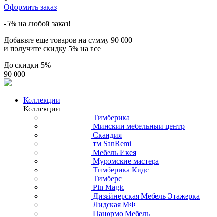
Оформить заказ
-5% на любой заказ!
Добавьте еще товаров на сумму
90 000
и получите скидку
5% на все
До скидки
5%
90 000
Коллекции
Коллекции
Тимберика
Минский мебельный центр
Скандия
тм SanRemi
Мебель Икея
Муромские мастера
Тимберика Кидс
Тимберс
Pin Magic
Дизайнерская Мебель Этажерка
Лидская МФ
Панормо Мебель