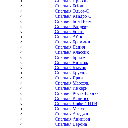
Спальня Прованс
Спальня Бейли
Спальня Ольса-С
Спальня Квадро-С
Спальня Бон Вояж
Спальня Рандеву
Спальня Бетти
Спальня Айно
Спальня Брамминг
Спальня Дания
Спальня Классик
Спальня Бридж
Спальня Винтаж
Спальня Кымор
Спальня Брусно
Спальня Ярви
Спальня Марсель
Спальня Инкери
Спальня Коста Бланка
Спальня Калипсо
Спальня Лофи СИТИ
Спальня Мексика
Спальня Аледжи
Спальня Авиньон
Спальня Верона