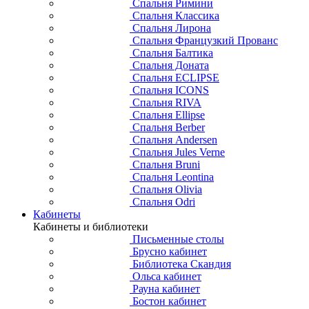
Спальня Римини
Спальня Классика
Спальня Лирона
Спальня Французкий Прованс
Спальня Балтика
Спальня Доната
Спальня ECLIPSE
Спальня ICONS
Спальня RIVA
Спальня Ellipse
Спальня Berber
Спальня Andersen
Спальня Jules Verne
Спальня Bruni
Спальня Leontina
Спальня Olivia
Спальня Odri
Кабинеты
Кабинеты и библиотеки
Письменные столы
Брусно кабинет
Библиотека Скандия
Ольса кабинет
Рауна кабинет
Бостон кабинет