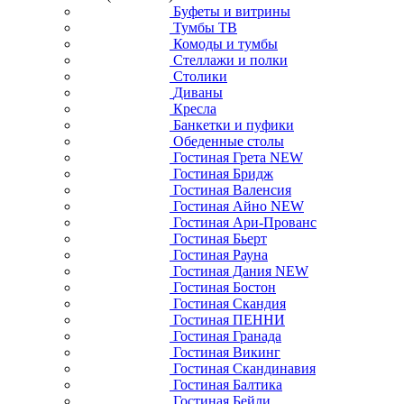
Буфеты и витрины
Тумбы ТВ
Комоды и тумбы
Стеллажи и полки
Столики
Диваны
Кресла
Банкетки и пуфики
Обеденные столы
Гостиная Грета NEW
Гостиная Бридж
Гостиная Валенсия
Гостиная Айно NEW
Гостиная Ари-Прованс
Гостиная Бьерт
Гостиная Рауна
Гостиная Дания NEW
Гостиная Бостон
Гостиная Скандия
Гостиная ПЕННИ
Гостиная Гранада
Гостиная Викинг
Гостиная Скандинавия
Гостиная Балтика
Гостиная Бейли