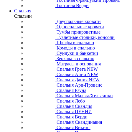
Гостиная Французкий Прованс
Гостиная Верди
Спальня
Спальни
Двуспальные кровати
Односпальные кровати
Тумбы прикроватные
Туалетные столики, консоли
Шкафы в спальню
Комоды в спальню
Сундуки и банкетки
Зеркала в спальню
Матрасы и основания
Спальня Грета NEW
Спальня Айно NEW
Спальня Дания NEW
Спальня Ари-Прованс
Спальня Рауна
Спальня Мальта/Хельсинки
Спальня Лебо
Спальня Скандия
Спальня ПЕННИ
Спальня Верди
Спальня Скандинавия
Спальня Викинг