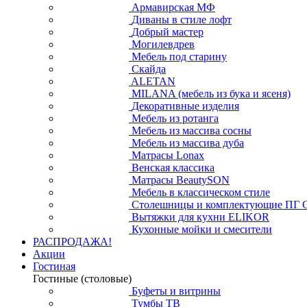
Армавирская МФ
Диваны в стиле лофт
Добрый мастер
Могилевдрев
Мебель под старину
Скайда
ALETAN
MILANA (мебель из бука и ясеня)
Декоративные изделия
Мебель из ротанга
Мебель из массива сосны
Мебель из массива дуба
Матрасы Lonax
Венская классика
Матрасы BeautySON
Мебель в классическом стиле
Столешницы и комплектующие ПГ 
Вытяжки для кухни ELIKOR
Кухонные мойки и смесители
РАСПРОДАЖА!
Акции
Гостиная
Гостиные (столовые)
Буфеты и витрины
Тумбы ТВ