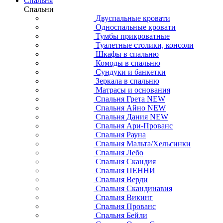
Спальня
Спальни
Двуспальные кровати
Односпальные кровати
Тумбы прикроватные
Туалетные столики, консоли
Шкафы в спальню
Комоды в спальню
Сундуки и банкетки
Зеркала в спальню
Матрасы и основания
Спальня Грета NEW
Спальня Айно NEW
Спальня Дания NEW
Спальня Ари-Прованс
Спальня Рауна
Спальня Мальта/Хельсинки
Спальня Лебо
Спальня Скандия
Спальня ПЕННИ
Спальня Верди
Спальня Скандинавия
Спальня Викинг
Спальня Прованс
Спальня Бейли