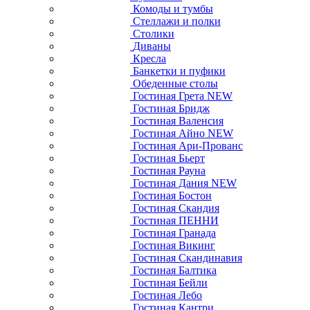
Комоды и тумбы
Стеллажи и полки
Столики
Диваны
Кресла
Банкетки и пуфики
Обеденные столы
Гостиная Грета NEW
Гостиная Бридж
Гостиная Валенсия
Гостиная Айно NEW
Гостиная Ари-Прованс
Гостиная Бьерт
Гостиная Рауна
Гостиная Дания NEW
Гостиная Бостон
Гостиная Скандия
Гостиная ПЕННИ
Гостиная Гранада
Гостиная Викинг
Гостиная Скандинавия
Гостиная Балтика
Гостиная Бейли
Гостиная Лебо
Гостиная Кантри