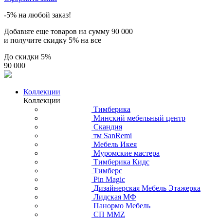
-5% на любой заказ!
Добавьте еще товаров на сумму
90 000
и получите скидку
5% на все
До скидки
5%
90 000
Коллекции
Коллекции
Тимберика
Минский мебельный центр
Скандия
тм SanRemi
Мебель Икея
Муромские мастера
Тимберика Кидс
Тимберс
Pin Magic
Дизайнерская Мебель Этажерка
Лидская МФ
Панормо Мебель
СП ММZ