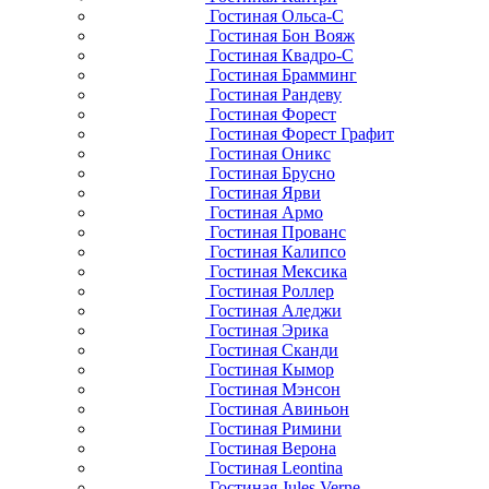
Гостиная Ольса-С
Гостиная Бон Вояж
Гостиная Квадро-С
Гостиная Брамминг
Гостиная Рандеву
Гостиная Форест
Гостиная Форест Графит
Гостиная Оникс
Гостиная Брусно
Гостиная Ярви
Гостиная Армо
Гостиная Прованс
Гостиная Калипсо
Гостиная Мексика
Гостиная Роллер
Гостиная Аледжи
Гостиная Эрика
Гостиная Сканди
Гостиная Кымор
Гостиная Мэнсон
Гостиная Авиньон
Гостиная Римини
Гостиная Верона
Гостиная Leontina
Гостиная Jules Verne