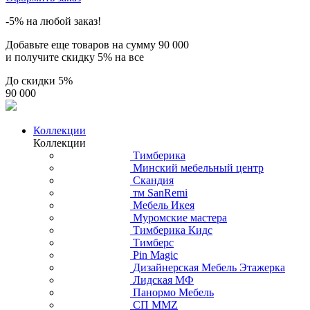
-5% на любой заказ!
Добавьте еще товаров на сумму
90 000
и получите скидку
5% на все
До скидки
5%
90 000
Коллекции
Коллекции
Тимберика
Минский мебельный центр
Скандия
тм SanRemi
Мебель Икея
Муромские мастера
Тимберика Кидс
Тимберс
Pin Magic
Дизайнерская Мебель Этажерка
Лидская МФ
Панормо Мебель
СП ММZ