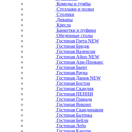
Комоды и тумбы
Стеллажи и полки
Столики
Диваны
Кресла
Банкетки и пуфики
Обеденные столы
Гостиная Грета NEW
Гостиная Бридж
Гостиная Валенсия
Гостиная Айно NEW
Гостиная Ари-Прованс
Гостиная Бьерт
Гостиная Рауна
Гостиная Дания NEW
Гостиная Бостон
Гостиная Скандия
Гостиная ПЕННИ
Гостиная Гранада
Гостиная Викинг
Гостиная Скандинавия
Гостиная Балтика
Гостиная Бейли
Гостиная Лебо
Гостиная Кантри