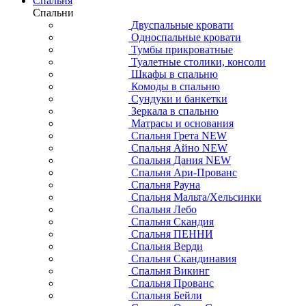
Спальня
Спальни
Двуспальные кровати
Односпальные кровати
Тумбы прикроватные
Туалетные столики, консоли
Шкафы в спальню
Комоды в спальню
Сундуки и банкетки
Зеркала в спальню
Матрасы и основания
Спальня Грета NEW
Спальня Айно NEW
Спальня Дания NEW
Спальня Ари-Прованс
Спальня Рауна
Спальня Мальта/Хельсинки
Спальня Лебо
Спальня Скандия
Спальня ПЕННИ
Спальня Верди
Спальня Скандинавия
Спальня Викинг
Спальня Прованс
Спальня Бейли