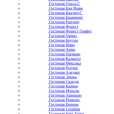
Гостиная Ольса-С
Гостиная Бон Вояж
Гостиная Квадро-С
Гостиная Брамминг
Гостиная Рандеву
Гостиная Форест
Гостиная Форест Графит
Гостиная Оникс
Гостиная Брусно
Гостиная Ярви
Гостиная Армо
Гостиная Прованс
Гостиная Калипсо
Гостиная Мексика
Гостиная Роллер
Гостиная Аледжи
Гостиная Эрика
Гостиная Сканди
Гостиная Кымор
Гостиная Мэнсон
Гостиная Авиньон
Гостиная Римини
Гостиная Верона
Гостиная Leontina
Гостиная Jules Verne