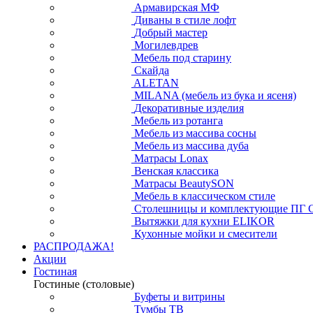
Армавирская МФ
Диваны в стиле лофт
Добрый мастер
Могилевдрев
Мебель под старину
Скайда
ALETAN
MILANA (мебель из бука и ясеня)
Декоративные изделия
Мебель из ротанга
Мебель из массива сосны
Мебель из массива дуба
Матрасы Lonax
Венская классика
Матрасы BeautySON
Мебель в классическом стиле
Столешницы и комплектующие ПГ 
Вытяжки для кухни ELIKOR
Кухонные мойки и смесители
РАСПРОДАЖА!
Акции
Гостиная
Гостиные (столовые)
Буфеты и витрины
Тумбы ТВ