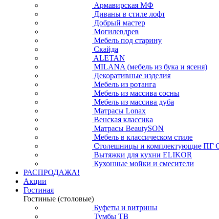
Армавирская МФ
Диваны в стиле лофт
Добрый мастер
Могилевдрев
Мебель под старину
Скайда
ALETAN
MILANA (мебель из бука и ясеня)
Декоративные изделия
Мебель из ротанга
Мебель из массива сосны
Мебель из массива дуба
Матрасы Lonax
Венская классика
Матрасы BeautySON
Мебель в классическом стиле
Столешницы и комплектующие ПГ 
Вытяжки для кухни ELIKOR
Кухонные мойки и смесители
РАСПРОДАЖА!
Акции
Гостиная
Гостиные (столовые)
Буфеты и витрины
Тумбы ТВ