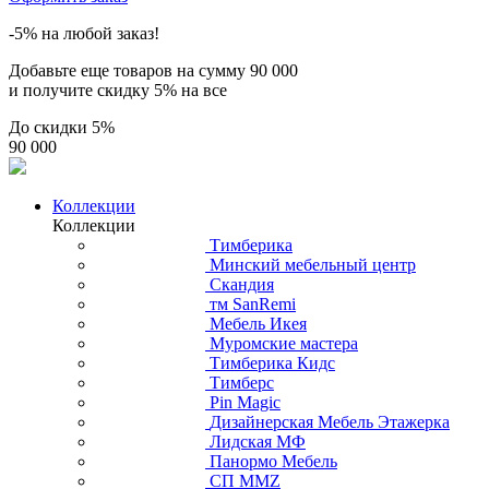
-5% на любой заказ!
Добавьте еще товаров на сумму
90 000
и получите скидку
5% на все
До скидки
5%
90 000
Коллекции
Коллекции
Тимберика
Минский мебельный центр
Скандия
тм SanRemi
Мебель Икея
Муромские мастера
Тимберика Кидс
Тимберс
Pin Magic
Дизайнерская Мебель Этажерка
Лидская МФ
Панормо Мебель
СП ММZ