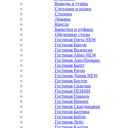
Комоды и тумбы
Стеллажи и полки
Столики
Диваны
Кресла
Банкетки и пуфики
Обеденные столы
Гостиная Грета NEW
Гостиная Бридж
Гостиная Валенсия
Гостиная Айно NEW
Гостиная Ари-Прованс
Гостиная Бьерт
Гостиная Рауна
Гостиная Дания NEW
Гостиная Бостон
Гостиная Скандия
Гостиная ПЕННИ
Гостиная Гранада
Гостиная Викинг
Гостиная Скандинавия
Гостиная Балтика
Гостиная Бейли
Гостиная Лебо
Гостиная Кантри