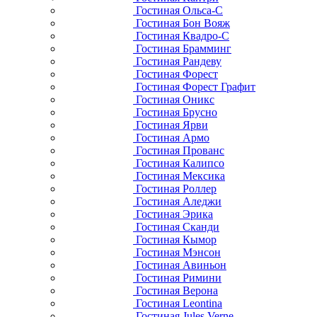
Гостиная Ольса-С
Гостиная Бон Вояж
Гостиная Квадро-С
Гостиная Брамминг
Гостиная Рандеву
Гостиная Форест
Гостиная Форест Графит
Гостиная Оникс
Гостиная Брусно
Гостиная Ярви
Гостиная Армо
Гостиная Прованс
Гостиная Калипсо
Гостиная Мексика
Гостиная Роллер
Гостиная Аледжи
Гостиная Эрика
Гостиная Сканди
Гостиная Кымор
Гостиная Мэнсон
Гостиная Авиньон
Гостиная Римини
Гостиная Верона
Гостиная Leontina
Гостиная Jules Verne