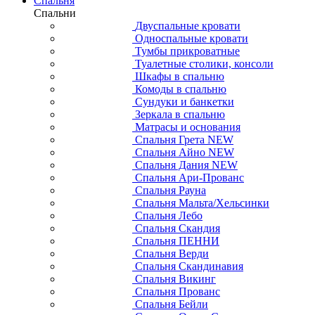
Спальня
Спальни
Двуспальные кровати
Односпальные кровати
Тумбы прикроватные
Туалетные столики, консоли
Шкафы в спальню
Комоды в спальню
Сундуки и банкетки
Зеркала в спальню
Матрасы и основания
Спальня Грета NEW
Спальня Айно NEW
Спальня Дания NEW
Спальня Ари-Прованс
Спальня Рауна
Спальня Мальта/Хельсинки
Спальня Лебо
Спальня Скандия
Спальня ПЕННИ
Спальня Верди
Спальня Скандинавия
Спальня Викинг
Спальня Прованс
Спальня Бейли