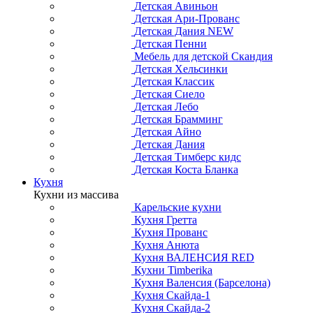
Детская Авиньон
Детская Ари-Прованс
Детская Дания NEW
Детская Пенни
Мебель для детской Скандия
Детская Хельсинки
Детская Классик
Детская Сиело
Детская Лебо
Детская Брамминг
Детская Айно
Детская Дания
Детская Тимберс кидс
Детская Коста Бланка
Кухня
Кухни из массива
Карельские кухни
Кухня Гретта
Кухня Прованс
Кухня Анюта
Кухня ВАЛЕНСИЯ RED
Кухни Timberika
Кухня Валенсия (Барселона)
Кухня Скайда-1
Кухня Скайда-2