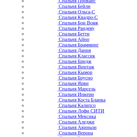
Спальня Прованс
Спальня Бейли
Спальня Ольса-С
Спальня Квадро-С
Спальня Бон Вояж
Спальня Рандеву
Спальня Бетти
Спальня Айно
Спальня Брамминг
Спальня Дания
Спальня Классик
Спальня Бридж
Спальня Винтаж
Спальня Кымор
Спальня Брусно
Спальня Ярви
Спальня Марсель
Спальня Инкери
Спальня Коста Бланка
Спальня Калипсо
Спальня Лофи СИТИ
Спальня Мексика
Спальня Аледжи
Спальня Авиньон
Спальня Верона