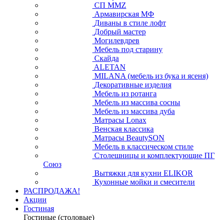
СП ММZ
Армавирская МФ
Диваны в стиле лофт
Добрый мастер
Могилевдрев
Мебель под старину
Скайда
ALETAN
MILANA (мебель из бука и ясеня)
Декоративные изделия
Мебель из ротанга
Мебель из массива сосны
Мебель из массива дуба
Матрасы Lonax
Венская классика
Матрасы BeautySON
Мебель в классическом стиле
Столешницы и комплектующие ПГ
Союз
Вытяжки для кухни ELIKOR
Кухонные мойки и смесители
РАСПРОДАЖА!
Акции
Гостиная
Гостиные (столовые)