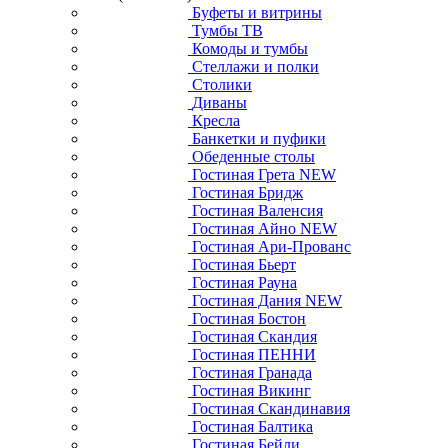
Буфеты и витрины
Тумбы ТВ
Комоды и тумбы
Стеллажи и полки
Столики
Диваны
Кресла
Банкетки и пуфики
Обеденные столы
Гостиная Грета NEW
Гостиная Бридж
Гостиная Валенсия
Гостиная Айно NEW
Гостиная Ари-Прованс
Гостиная Бьерт
Гостиная Рауна
Гостиная Дания NEW
Гостиная Бостон
Гостиная Скандия
Гостиная ПЕННИ
Гостиная Гранада
Гостиная Викинг
Гостиная Скандинавия
Гостиная Балтика
Гостиная Бейли