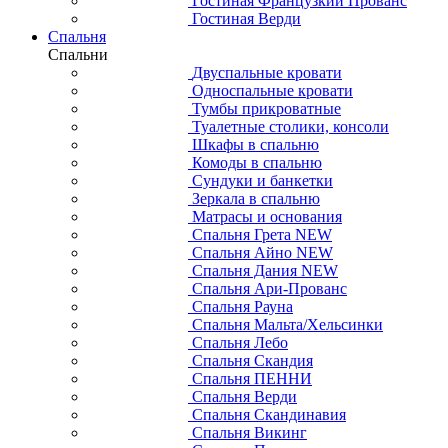
Гостиная Французкий Прованс
Гостиная Верди
Спальня
Спальни
Двуспальные кровати
Односпальные кровати
Тумбы прикроватные
Туалетные столики, консоли
Шкафы в спальню
Комоды в спальню
Сундуки и банкетки
Зеркала в спальню
Матрасы и основания
Спальня Грета NEW
Спальня Айно NEW
Спальня Дания NEW
Спальня Ари-Прованс
Спальня Рауна
Спальня Мальта/Хельсинки
Спальня Лебо
Спальня Скандия
Спальня ПЕННИ
Спальня Верди
Спальня Скандинавия
Спальня Викинг