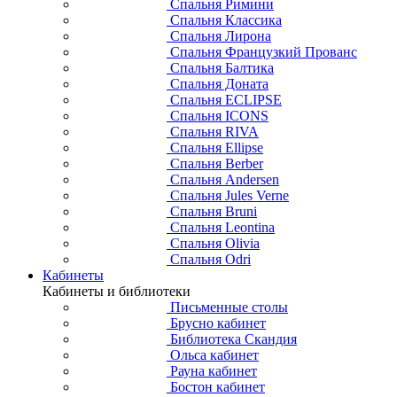
Спальня Римини
Спальня Классика
Спальня Лирона
Спальня Французкий Прованс
Спальня Балтика
Спальня Доната
Спальня ECLIPSE
Спальня ICONS
Спальня RIVA
Спальня Ellipse
Спальня Berber
Спальня Andersen
Спальня Jules Verne
Спальня Bruni
Спальня Leontina
Спальня Olivia
Спальня Odri
Кабинеты
Кабинеты и библиотеки
Письменные столы
Брусно кабинет
Библиотека Скандия
Ольса кабинет
Рауна кабинет
Бостон кабинет