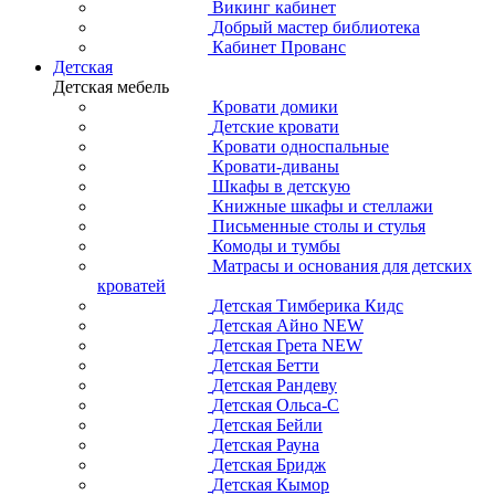
Викинг кабинет
Добрый мастер библиотека
Кабинет Прованс
Детская
Детская мебель
Кровати домики
Детские кровати
Кровати односпальные
Кровати-диваны
Шкафы в детскую
Книжные шкафы и стеллажи
Письменные столы и стулья
Комоды и тумбы
Матрасы и основания для детских
кроватей
Детская Тимберика Кидс
Детская Айно NEW
Детская Грета NEW
Детская Бетти
Детская Рандеву
Детская Ольса-С
Детская Бейли
Детская Рауна
Детская Бридж
Детская Кымор