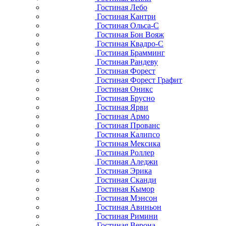
Гостиная Лебо
Гостиная Кантри
Гостиная Ольса-С
Гостиная Бон Вояж
Гостиная Квадро-С
Гостиная Брамминг
Гостиная Рандеву
Гостиная Форест
Гостиная Форест Графит
Гостиная Оникс
Гостиная Брусно
Гостиная Ярви
Гостиная Армо
Гостиная Прованс
Гостиная Калипсо
Гостиная Мексика
Гостиная Роллер
Гостиная Аледжи
Гостиная Эрика
Гостиная Сканди
Гостиная Кымор
Гостиная Мэнсон
Гостиная Авиньон
Гостиная Римини
Гостиная Верона