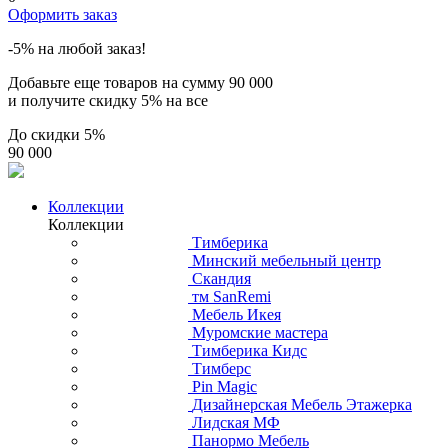
Оформить заказ
-5% на любой заказ!
Добавьте еще товаров на сумму
90 000
и получите скидку
5% на все
До скидки
5%
90 000
Коллекции
Коллекции
Тимберика
Минский мебельный центр
Скандия
тм SanRemi
Мебель Икея
Муромские мастера
Тимберика Кидс
Тимберс
Pin Magic
Дизайнерская Мебель Этажерка
Лидская МФ
Панормо Мебель