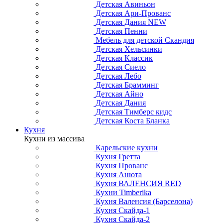
Детская Авиньон
Детская Ари-Прованс
Детская Дания NEW
Детская Пенни
Мебель для детской Скандия
Детская Хельсинки
Детская Классик
Детская Сиело
Детская Лебо
Детская Брамминг
Детская Айно
Детская Дания
Детская Тимберс кидс
Детская Коста Бланка
Кухня
Кухни из массива
Карельские кухни
Кухня Гретта
Кухня Прованс
Кухня Анюта
Кухня ВАЛЕНСИЯ RED
Кухни Timberika
Кухня Валенсия (Барселона)
Кухня Скайда-1
Кухня Скайда-2