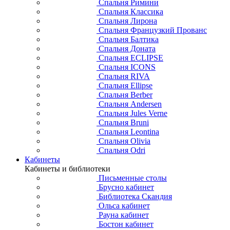
Спальня Римини
Спальня Классика
Спальня Лирона
Спальня Французкий Прованс
Спальня Балтика
Спальня Доната
Спальня ECLIPSE
Спальня ICONS
Спальня RIVA
Спальня Ellipse
Спальня Berber
Спальня Andersen
Спальня Jules Verne
Спальня Bruni
Спальня Leontina
Спальня Olivia
Спальня Odri
Кабинеты
Кабинеты и библиотеки
Письменные столы
Брусно кабинет
Библиотека Скандия
Ольса кабинет
Рауна кабинет
Бостон кабинет