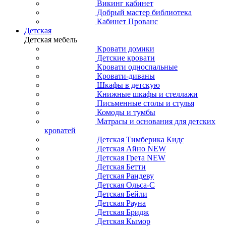
Викинг кабинет
Добрый мастер библиотека
Кабинет Прованс
Детская
Детская мебель
Кровати домики
Детские кровати
Кровати односпальные
Кровати-диваны
Шкафы в детскую
Книжные шкафы и стеллажи
Письменные столы и стулья
Комоды и тумбы
Матрасы и основания для детских
кроватей
Детская Тимберика Кидс
Детская Айно NEW
Детская Грета NEW
Детская Бетти
Детская Рандеву
Детская Ольса-С
Детская Бейли
Детская Рауна
Детская Бридж
Детская Кымор