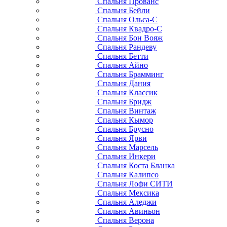
Спальня Прованс
Спальня Бейли
Спальня Ольса-С
Спальня Квадро-С
Спальня Бон Вояж
Спальня Рандеву
Спальня Бетти
Спальня Айно
Спальня Брамминг
Спальня Дания
Спальня Классик
Спальня Бридж
Спальня Винтаж
Спальня Кымор
Спальня Брусно
Спальня Ярви
Спальня Марсель
Спальня Инкери
Спальня Коста Бланка
Спальня Калипсо
Спальня Лофи СИТИ
Спальня Мексика
Спальня Аледжи
Спальня Авиньон
Спальня Верона