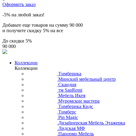
Оформить заказ
-5% на любой заказ!
Добавьте еще товаров на сумму
90 000
и получите скидку
5% на все
До скидки
5%
90 000
Коллекции
Коллекции
Тимберика
Минский мебельный центр
Скандия
тм SanRemi
Мебель Икея
Муромские мастера
Тимберика Кидс
Тимберс
Pin Magic
Дизайнерская Мебель Этажерка
Лидская МФ
Панормо Мебель