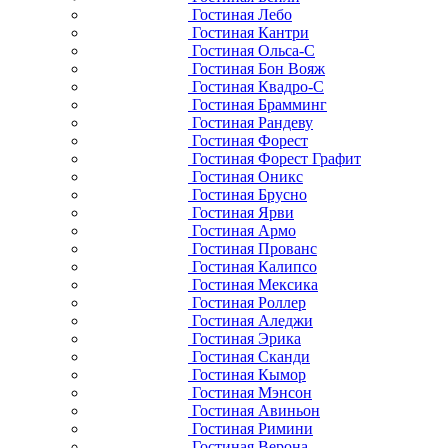
Гостиная Лебо
Гостиная Кантри
Гостиная Ольса-С
Гостиная Бон Вояж
Гостиная Квадро-С
Гостиная Брамминг
Гостиная Рандеву
Гостиная Форест
Гостиная Форест Графит
Гостиная Оникс
Гостиная Брусно
Гостиная Ярви
Гостиная Армо
Гостиная Прованс
Гостиная Калипсо
Гостиная Мексика
Гостиная Роллер
Гостиная Аледжи
Гостиная Эрика
Гостиная Сканди
Гостиная Кымор
Гостиная Мэнсон
Гостиная Авиньон
Гостиная Римини
Гостиная Верона