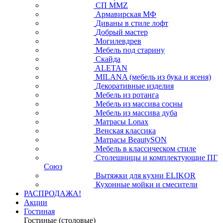
СП ММZ
Армавирская МФ
Диваны в стиле лофт
Добрый мастер
Могилевдрев
Мебель под старину
Скайда
ALETAN
MILANA (мебель из бука и ясеня)
Декоративные изделия
Мебель из ротанга
Мебель из массива сосны
Мебель из массива дуба
Матрасы Lonax
Венская классика
Матрасы BeautySON
Мебель в классическом стиле
Столешницы и комплектующие ПГ
Союз
Вытяжки для кухни ELIKOR
Кухонные мойки и смесители
РАСПРОДАЖА!
Акции
Гостиная
Гостиные (столовые)