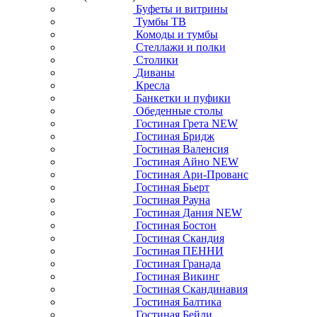
Буфеты и витрины
Тумбы ТВ
Комоды и тумбы
Стеллажи и полки
Столики
Диваны
Кресла
Банкетки и пуфики
Обеденные столы
Гостиная Грета NEW
Гостиная Бридж
Гостиная Валенсия
Гостиная Айно NEW
Гостиная Ари-Прованс
Гостиная Бьерт
Гостиная Рауна
Гостиная Дания NEW
Гостиная Бостон
Гостиная Скандия
Гостиная ПЕННИ
Гостиная Гранада
Гостиная Викинг
Гостиная Скандинавия
Гостиная Балтика
Гостиная Бейли