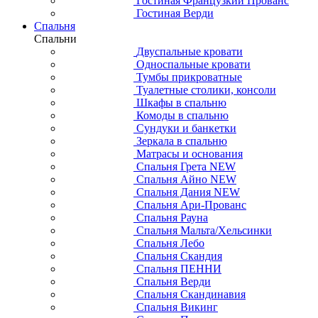
Гостиная Французкий Прованс
Гостиная Верди
Спальня
Спальни
Двуспальные кровати
Односпальные кровати
Тумбы прикроватные
Туалетные столики, консоли
Шкафы в спальню
Комоды в спальню
Сундуки и банкетки
Зеркала в спальню
Матрасы и основания
Спальня Грета NEW
Спальня Айно NEW
Спальня Дания NEW
Спальня Ари-Прованс
Спальня Рауна
Спальня Мальта/Хельсинки
Спальня Лебо
Спальня Скандия
Спальня ПЕННИ
Спальня Верди
Спальня Скандинавия
Спальня Викинг