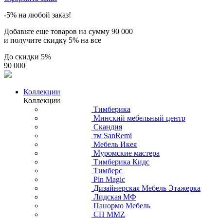
-5% на любой заказ!
Добавьте еще товаров на сумму
90 000
и получите скидку
5% на все
До скидки
5%
90 000
Коллекции
Коллекции
Тимберика
Минский мебельный центр
Скандия
тм SanRemi
Мебель Икея
Муромские мастера
Тимберика Кидс
Тимберс
Pin Magic
Дизайнерская Мебель Этажерка
Лидская МФ
Панормо Мебель
СП ММZ