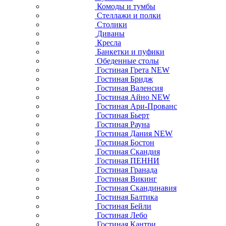
Комоды и тумбы
Стеллажи и полки
Столики
Диваны
Кресла
Банкетки и пуфики
Обеденные столы
Гостиная Грета NEW
Гостиная Бридж
Гостиная Валенсия
Гостиная Айно NEW
Гостиная Ари-Прованс
Гостиная Бьерт
Гостиная Рауна
Гостиная Дания NEW
Гостиная Бостон
Гостиная Скандия
Гостиная ПЕННИ
Гостиная Гранада
Гостиная Викинг
Гостиная Скандинавия
Гостиная Балтика
Гостиная Бейли
Гостиная Лебо
Гостиная Кантри