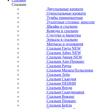
Спальня
Спальни
Двуспальные кровати
Односпальные кровати
Тумбы прикроватные
Туалетные столики, консоли
Шкафы в спальню
Комоды в спальню
Сундуки и банкетки
Зеркала в спальню
Матрасы и основания
Спальня Грета NEW
Спальня Айно NEW
Спальня Дания NEW
Спальня Ари-Прованс
Спальня Рауна
Спальня Мальта/Хельсинки
Спальня Лебо
Спальня Скандия
Спальня ПЕННИ
Спальня Верди
Спальня Скандинавия
Спальня Викинг
Спальня Прованс
Спальня Бейли