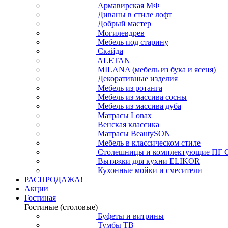
Армавирская МФ
Диваны в стиле лофт
Добрый мастер
Могилевдрев
Мебель под старину
Скайда
ALETAN
MILANA (мебель из бука и ясеня)
Декоративные изделия
Мебель из ротанга
Мебель из массива сосны
Мебель из массива дуба
Матрасы Lonax
Венская классика
Матрасы BeautySON
Мебель в классическом стиле
Столешницы и комплектующие ПГ 
Вытяжки для кухни ELIKOR
Кухонные мойки и смесители
РАСПРОДАЖА!
Акции
Гостиная
Гостиные (столовые)
Буфеты и витрины
Тумбы ТВ