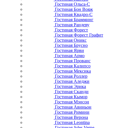
Гостиная Ольса-С
Гостиная Бон Вояж
Гостиная Квадро-С
Гостиная Брамминг
Гостиная Рандеву
Гостиная Форест
Гостиная Форест Графит
Гостиная Оникс
Гостиная Брусно
Гостиная Ярви
Гостиная Армо
Гостиная Прованс
Гостиная Калипсо
Гостиная Мексика
Гостиная Роллер
Гостиная Аледжи
Гостиная Эрика
Гостиная Сканди
Гостиная Кымор
Гостиная Мэнсон
Гостиная Авиньон
Гостиная Римини
Гостиная Верона
Гостиная Leontina
Гостиная Jules Verne