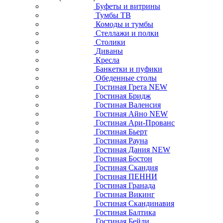
Буфеты и витрины
Тумбы ТВ
Комоды и тумбы
Стеллажи и полки
Столики
Диваны
Кресла
Банкетки и пуфики
Обеденные столы
Гостиная Грета NEW
Гостиная Бридж
Гостиная Валенсия
Гостиная Айно NEW
Гостиная Ари-Прованс
Гостиная Бьерт
Гостиная Рауна
Гостиная Дания NEW
Гостиная Бостон
Гостиная Скандия
Гостиная ПЕННИ
Гостиная Гранада
Гостиная Викинг
Гостиная Скандинавия
Гостиная Балтика
Гостиная Бейли