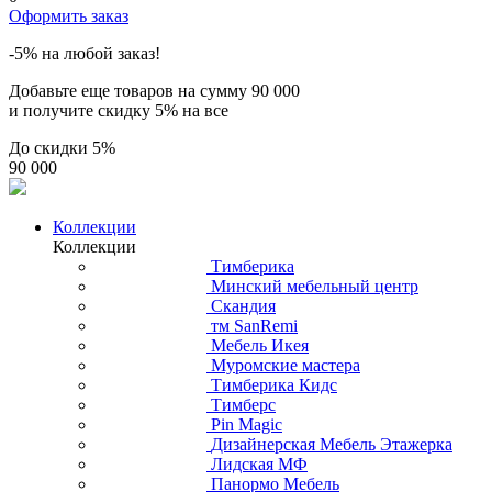
Оформить заказ
-5% на любой заказ!
Добавьте еще товаров на сумму
90 000
и получите скидку
5% на все
До скидки
5%
90 000
Коллекции
Коллекции
Тимберика
Минский мебельный центр
Скандия
тм SanRemi
Мебель Икея
Муромские мастера
Тимберика Кидс
Тимберс
Pin Magic
Дизайнерская Мебель Этажерка
Лидская МФ
Панормо Мебель