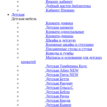
Викинг кабинет
Добрый мастер библиотека
Кабинет Прованс
Детская
Детская мебель
Кровати домики
Детские кровати
Кровати односпальные
Кровати-диваны
Шкафы в детскую
Книжные шкафы и стеллажи
Письменные столы и стулья
Комоды и тумбы
Матрасы и основания для детских
кроватей
Детская Тимберика Кидс
Детская Айно NEW
Детская Грета NEW
Детская Бетти
Детская Рандеву
Детская Ольса-С
Детская Бейли
Детская Рауна
Детская Бридж
Детская Кымор