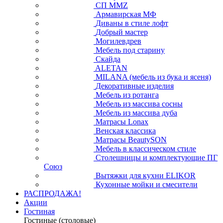
СП ММZ
Армавирская МФ
Диваны в стиле лофт
Добрый мастер
Могилевдрев
Мебель под старину
Скайда
ALETAN
MILANA (мебель из бука и ясеня)
Декоративные изделия
Мебель из ротанга
Мебель из массива сосны
Мебель из массива дуба
Матрасы Lonax
Венская классика
Матрасы BeautySON
Мебель в классическом стиле
Столешницы и комплектующие ПГ
Союз
Вытяжки для кухни ELIKOR
Кухонные мойки и смесители
РАСПРОДАЖА!
Акции
Гостиная
Гостиные (столовые)