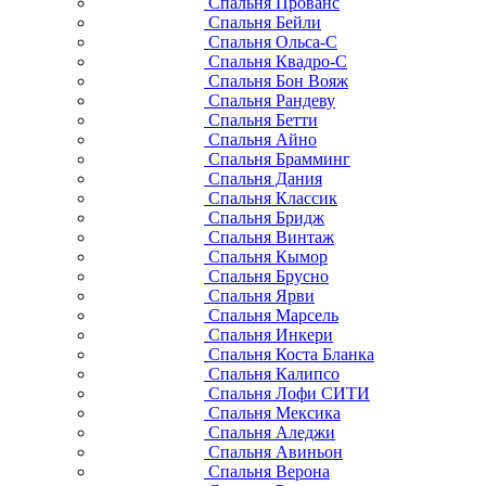
Спальня Прованс
Спальня Бейли
Спальня Ольса-С
Спальня Квадро-С
Спальня Бон Вояж
Спальня Рандеву
Спальня Бетти
Спальня Айно
Спальня Брамминг
Спальня Дания
Спальня Классик
Спальня Бридж
Спальня Винтаж
Спальня Кымор
Спальня Брусно
Спальня Ярви
Спальня Марсель
Спальня Инкери
Спальня Коста Бланка
Спальня Калипсо
Спальня Лофи СИТИ
Спальня Мексика
Спальня Аледжи
Спальня Авиньон
Спальня Верона