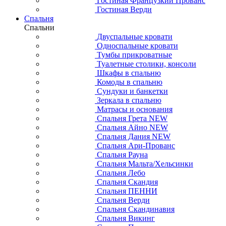
Гостиная Французкий Прованс
Гостиная Верди
Спальня
Спальни
Двуспальные кровати
Односпальные кровати
Тумбы прикроватные
Туалетные столики, консоли
Шкафы в спальню
Комоды в спальню
Сундуки и банкетки
Зеркала в спальню
Матрасы и основания
Спальня Грета NEW
Спальня Айно NEW
Спальня Дания NEW
Спальня Ари-Прованс
Спальня Рауна
Спальня Мальта/Хельсинки
Спальня Лебо
Спальня Скандия
Спальня ПЕННИ
Спальня Верди
Спальня Скандинавия
Спальня Викинг