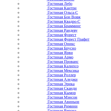
Гостиная Лебо
Гостиная Кантри
Гостиная Ольса-С
Гостиная Бон Вояж
Гостиная Квадро-С
Гостиная Брамминг
Гостиная Рандеву
Гостиная Форест
Гостиная Форест Графит
Гостиная Оникс
Гостиная Брусно
Гостиная Ярви
Гостиная Армо
Гостиная Прованс
Гостиная Калипсо
Гостиная Мексика
Гостиная Роллер
Гостиная Аледжи
Гостиная Эрика
Гостиная Сканди
Гостиная Кымор
Гостиная Мэнсон
Гостиная Авиньон
Гостиная Римини
Гостиная Верона