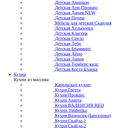
Детская Авиньон
Детская Ари-Прованс
Детская Дания NEW
Детская Пенни
Мебель для детской Скандия
Детская Хельсинки
Детская Классик
Детская Сиело
Детская Лебо
Детская Брамминг
Детская Айно
Детская Дания
Детская Тимберс кидс
Детская Коста Бланка
Кухня
Кухни из массива
Карельские кухни
Кухня Гретта
Кухня Прованс
Кухня Анюта
Кухня ВАЛЕНСИЯ RED
Кухни Timberika
Кухня Валенсия (Барселона)
Кухня Скайда-1
Кухня Скайда-2