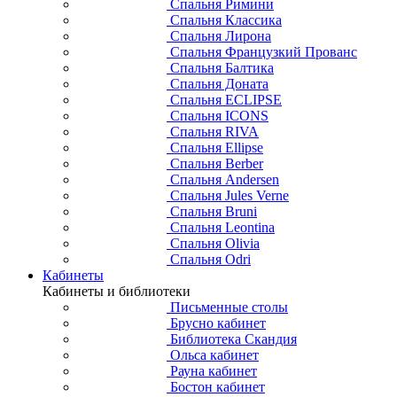
Спальня Римини
Спальня Классика
Спальня Лирона
Спальня Французкий Прованс
Спальня Балтика
Спальня Доната
Спальня ECLIPSE
Спальня ICONS
Спальня RIVA
Спальня Ellipse
Спальня Berber
Спальня Andersen
Спальня Jules Verne
Спальня Bruni
Спальня Leontina
Спальня Olivia
Спальня Odri
Кабинеты
Кабинеты и библиотеки
Письменные столы
Брусно кабинет
Библиотека Скандия
Ольса кабинет
Рауна кабинет
Бостон кабинет