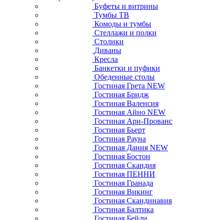
Буфеты и витрины
Тумбы ТВ
Комоды и тумбы
Стеллажи и полки
Столики
Диваны
Кресла
Банкетки и пуфики
Обеденные столы
Гостиная Грета NEW
Гостиная Бридж
Гостиная Валенсия
Гостиная Айно NEW
Гостиная Ари-Прованс
Гостиная Бьерт
Гостиная Рауна
Гостиная Дания NEW
Гостиная Бостон
Гостиная Скандия
Гостиная ПЕННИ
Гостиная Гранада
Гостиная Викинг
Гостиная Скандинавия
Гостиная Балтика
Гостиная Бейли