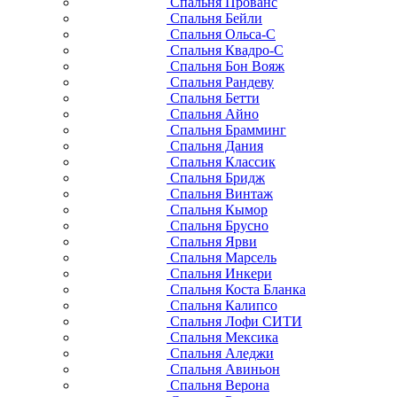
Спальня Прованс
Спальня Бейли
Спальня Ольса-С
Спальня Квадро-С
Спальня Бон Вояж
Спальня Рандеву
Спальня Бетти
Спальня Айно
Спальня Брамминг
Спальня Дания
Спальня Классик
Спальня Бридж
Спальня Винтаж
Спальня Кымор
Спальня Брусно
Спальня Ярви
Спальня Марсель
Спальня Инкери
Спальня Коста Бланка
Спальня Калипсо
Спальня Лофи СИТИ
Спальня Мексика
Спальня Аледжи
Спальня Авиньон
Спальня Верона