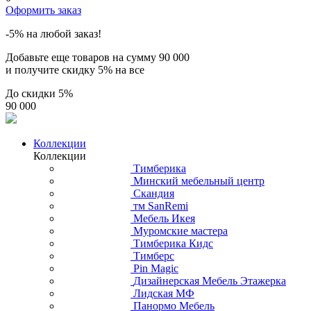
Оформить заказ
-5% на любой заказ!
Добавьте еще товаров на сумму
90 000
и получите скидку
5% на все
До скидки
5%
90 000
Коллекции
Коллекции
Тимберика
Минский мебельный центр
Скандия
тм SanRemi
Мебель Икея
Муромские мастера
Тимберика Кидс
Тимберс
Pin Magic
Дизайнерская Мебель Этажерка
Лидская МФ
Панормо Мебель