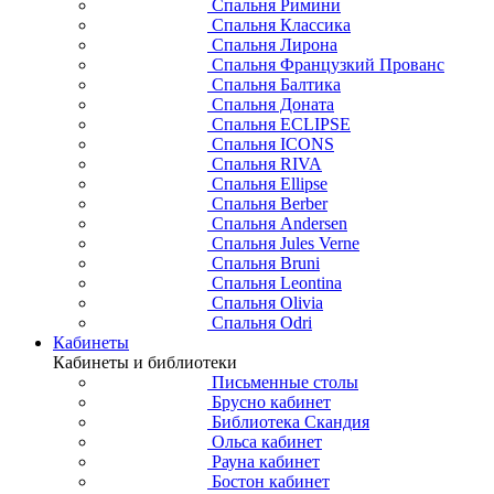
Спальня Римини
Спальня Классика
Спальня Лирона
Спальня Французкий Прованс
Спальня Балтика
Спальня Доната
Спальня ECLIPSE
Спальня ICONS
Спальня RIVA
Спальня Ellipse
Спальня Berber
Спальня Andersen
Спальня Jules Verne
Спальня Bruni
Спальня Leontina
Спальня Olivia
Спальня Odri
Кабинеты
Кабинеты и библиотеки
Письменные столы
Брусно кабинет
Библиотека Скандия
Ольса кабинет
Рауна кабинет
Бостон кабинет