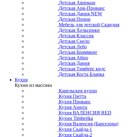
Детская Авиньон
Детская Ари-Прованс
Детская Дания NEW
Детская Пенни
Мебель для детской Скандия
Детская Хельсинки
Детская Классик
Детская Сиело
Детская Лебо
Детская Брамминг
Детская Айно
Детская Дания
Детская Тимберс кидс
Детская Коста Бланка
Кухня
Кухни из массива
Карельские кухни
Кухня Гретта
Кухня Прованс
Кухня Анюта
Кухня ВАЛЕНСИЯ RED
Кухни Timberika
Кухня Валенсия (Барселона)
Кухня Скайда-1
Кухня Скайда-2