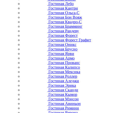
Гостиная Лебо
Гостиная Кантри
Гостиная Ольса-С
Гостиная Бон Вояж
Гостиная Квадро-С
Гостиная Брамминг
Гостиная Рандеву
Гостиная Форест
Гостиная Форест Графит
Гостиная Оникс
Гостиная Брусно
Гостиная Ярви
Гостиная Армо
Гостиная Прованс
Гостиная Калипсо
Гостиная Мексика
Гостиная Роллер
Гостиная Аледжи
Гостиная Эрика
Гостиная Сканди
Гостиная Кымор
Гостиная Мэнсон
Гостиная Авиньон
Гостиная Римини
Гостиная Верона