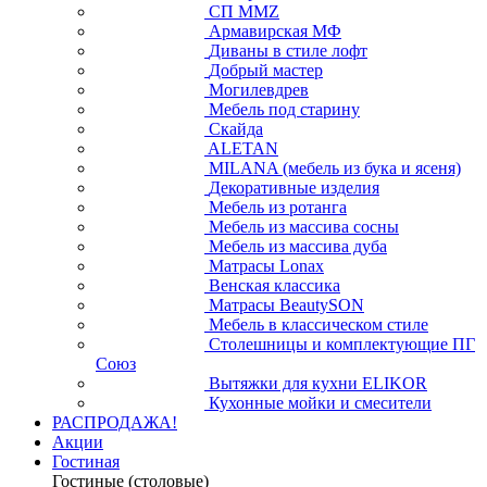
СП ММZ
Армавирская МФ
Диваны в стиле лофт
Добрый мастер
Могилевдрев
Мебель под старину
Скайда
ALETAN
MILANA (мебель из бука и ясеня)
Декоративные изделия
Мебель из ротанга
Мебель из массива сосны
Мебель из массива дуба
Матрасы Lonax
Венская классика
Матрасы BeautySON
Мебель в классическом стиле
Столешницы и комплектующие ПГ
Союз
Вытяжки для кухни ELIKOR
Кухонные мойки и смесители
РАСПРОДАЖА!
Акции
Гостиная
Гостиные (столовые)