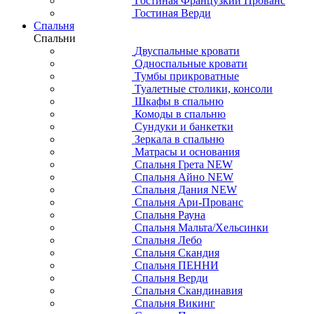
Гостиная Французкий Прованс
Гостиная Верди
Спальня
Спальни
Двуспальные кровати
Односпальные кровати
Тумбы прикроватные
Туалетные столики, консоли
Шкафы в спальню
Комоды в спальню
Сундуки и банкетки
Зеркала в спальню
Матрасы и основания
Спальня Грета NEW
Спальня Айно NEW
Спальня Дания NEW
Спальня Ари-Прованс
Спальня Рауна
Спальня Мальта/Хельсинки
Спальня Лебо
Спальня Скандия
Спальня ПЕННИ
Спальня Верди
Спальня Скандинавия
Спальня Викинг