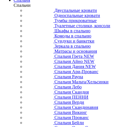
Спальня
Спальни
Двуспальные кровати
Односпальные кровати
Тумбы прикроватные
Туалетные столики, консоли
Шкафы в спальню
Комоды в спальню
Сундуки и банкетки
Зеркала в спальню
Матрасы и основания
Спальня Грета NEW
Спальня Айно NEW
Спальня Дания NEW
Спальня Ари-Прованс
Спальня Рауна
Спальня Мальта/Хельсинки
Спальня Лебо
Спальня Скандия
Спальня ПЕННИ
Спальня Верди
Спальня Скандинавия
Спальня Викинг
Спальня Прованс
Спальня Бейли