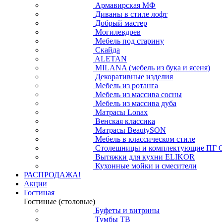
Армавирская МФ
Диваны в стиле лофт
Добрый мастер
Могилевдрев
Мебель под старину
Скайда
ALETAN
MILANA (мебель из бука и ясеня)
Декоративные изделия
Мебель из ротанга
Мебель из массива сосны
Мебель из массива дуба
Матрасы Lonax
Венская классика
Матрасы BeautySON
Мебель в классическом стиле
Столешницы и комплектующие ПГ 
Вытяжки для кухни ELIKOR
Кухонные мойки и смесители
РАСПРОДАЖА!
Акции
Гостиная
Гостиные (столовые)
Буфеты и витрины
Тумбы ТВ