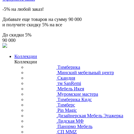
-5% на любой заказ!
Добавьте еще товаров на сумму
90 000
и получите скидку
5% на все
До скидки
5%
90 000
Коллекции
Коллекции
Тимберика
Минский мебельный центр
Скандия
тм SanRemi
Мебель Икея
Муромские мастера
Тимберика Кидс
Тимберс
Pin Magic
Дизайнерская Мебель Этажерка
Лидская МФ
Панормо Мебель
СП ММZ