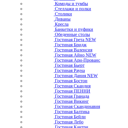
Комоды и тумбы
Стеллажи и полки
Столики
Диваны
Кресла
Банкетки и пуфики
Обеденные столы
Гостиная Грета NEW
Гостиная Бридж
Гостиная Валенсия
Гостиная Айно NEW
Гостиная Ари-Прованс
Гостиная Бьерт
Гостиная Рауна
Гостиная Дания NEW
Гостиная Бостон
Гостиная Скандия
Гостиная ПЕННИ
Гостиная Гранада
Гостиная Викинг
Гостиная Скандинавия
Гостиная Балтика
Гостиная Бейли
Гостиная Лебо
Гостиная Кантри