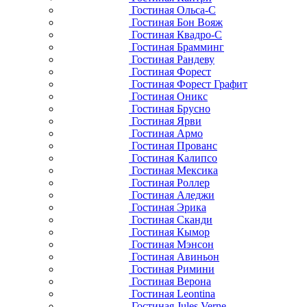
Гостиная Ольса-С
Гостиная Бон Вояж
Гостиная Квадро-С
Гостиная Брамминг
Гостиная Рандеву
Гостиная Форест
Гостиная Форест Графит
Гостиная Оникс
Гостиная Брусно
Гостиная Ярви
Гостиная Армо
Гостиная Прованс
Гостиная Калипсо
Гостиная Мексика
Гостиная Роллер
Гостиная Аледжи
Гостиная Эрика
Гостиная Сканди
Гостиная Кымор
Гостиная Мэнсон
Гостиная Авиньон
Гостиная Римини
Гостиная Верона
Гостиная Leontina
Гостиная Jules Verne