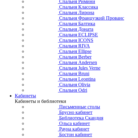
Спальня Римини
Спальня Классика
Спальня Лирона
Спальня Французкий Прованс
Спальня Балтика
Спальня Доната
Спальня ECLIPSE
Спальня ICONS
Спальня RIVA
Спальня Ellipse
Спальня Berber
Спальня Andersen
Спальня Jules Verne
Спальня Bruni
Спальня Leontina
Спальня Olivia
Спальня Odri
Кабинеты
Кабинеты и библиотеки
Письменные столы
Брусно кабинет
Библиотека Скандия
Ольса кабинет
Рауна кабинет
Бостон кабинет