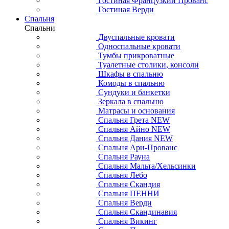
Гостиная Французкий Прованс
Гостиная Верди
Спальня
Спальни
Двуспальные кровати
Односпальные кровати
Тумбы прикроватные
Туалетные столики, консоли
Шкафы в спальню
Комоды в спальню
Сундуки и банкетки
Зеркала в спальню
Матрасы и основания
Спальня Грета NEW
Спальня Айно NEW
Спальня Дания NEW
Спальня Ари-Прованс
Спальня Рауна
Спальня Мальта/Хельсинки
Спальня Лебо
Спальня Скандия
Спальня ПЕННИ
Спальня Верди
Спальня Скандинавия
Спальня Викинг