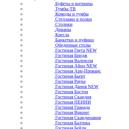
Буфеты и витрины
Тумбы ТВ
Комоды и тумбы
Стеллажи и полки
Столики
Диваны
Кресла
Банкетки и пуфики
Обеденные столы
Гостиная Грета NEW
Гостиная Бридж
Гостиная Валенсия
Гостиная Айно NEW
Гостиная Ари-Прованс
Гостиная Бьерт
Гостиная Рауна
Гостиная Дания NEW
Гостиная Бостон
Гостиная Скандия
Гостиная ПЕННИ
Гостиная Гранада
Гостиная Викинг
Гостиная Скандинавия
Гостиная Балтика
Гостиная Бейли