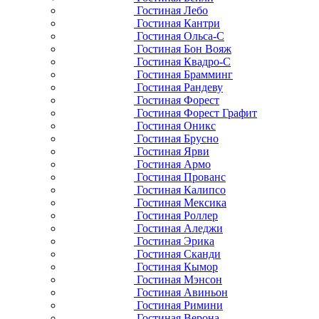
Гостиная Лебо
Гостиная Кантри
Гостиная Ольса-С
Гостиная Бон Вояж
Гостиная Квадро-С
Гостиная Брамминг
Гостиная Рандеву
Гостиная Форест
Гостиная Форест Графит
Гостиная Оникс
Гостиная Брусно
Гостиная Ярви
Гостиная Армо
Гостиная Прованс
Гостиная Калипсо
Гостиная Мексика
Гостиная Роллер
Гостиная Аледжи
Гостиная Эрика
Гостиная Сканди
Гостиная Кымор
Гостиная Мэнсон
Гостиная Авиньон
Гостиная Римини
Гостиная Верона