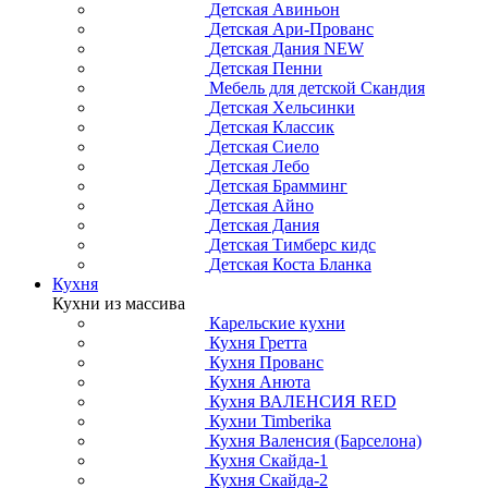
Детская Авиньон
Детская Ари-Прованс
Детская Дания NEW
Детская Пенни
Мебель для детской Скандия
Детская Хельсинки
Детская Классик
Детская Сиело
Детская Лебо
Детская Брамминг
Детская Айно
Детская Дания
Детская Тимберс кидс
Детская Коста Бланка
Кухня
Кухни из массива
Карельские кухни
Кухня Гретта
Кухня Прованс
Кухня Анюта
Кухня ВАЛЕНСИЯ RED
Кухни Timberika
Кухня Валенсия (Барселона)
Кухня Скайда-1
Кухня Скайда-2