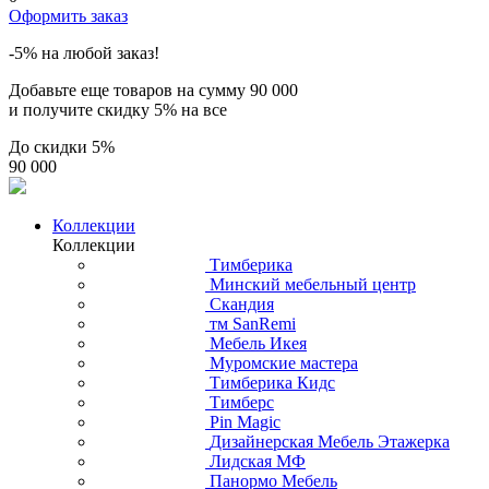
Оформить заказ
-5% на любой заказ!
Добавьте еще товаров на сумму
90 000
и получите скидку
5% на все
До скидки
5%
90 000
Коллекции
Коллекции
Тимберика
Минский мебельный центр
Скандия
тм SanRemi
Мебель Икея
Муромские мастера
Тимберика Кидс
Тимберс
Pin Magic
Дизайнерская Мебель Этажерка
Лидская МФ
Панормо Мебель