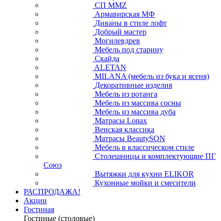
СП ММZ
Армавирская МФ
Диваны в стиле лофт
Добрый мастер
Могилевдрев
Мебель под старину
Скайда
ALETAN
MILANA (мебель из бука и ясеня)
Декоративные изделия
Мебель из ротанга
Мебель из массива сосны
Мебель из массива дуба
Матрасы Lonax
Венская классика
Матрасы BeautySON
Мебель в классическом стиле
Столешницы и комплектующие ПГ
Союз
Вытяжки для кухни ELIKOR
Кухонные мойки и смесители
РАСПРОДАЖА!
Акции
Гостиная
Гостиные (столовые)