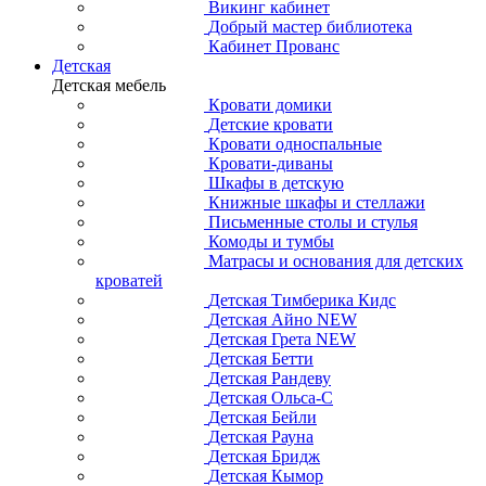
Викинг кабинет
Добрый мастер библиотека
Кабинет Прованс
Детская
Детская мебель
Кровати домики
Детские кровати
Кровати односпальные
Кровати-диваны
Шкафы в детскую
Книжные шкафы и стеллажи
Письменные столы и стулья
Комоды и тумбы
Матрасы и основания для детских
кроватей
Детская Тимберика Кидс
Детская Айно NEW
Детская Грета NEW
Детская Бетти
Детская Рандеву
Детская Ольса-С
Детская Бейли
Детская Рауна
Детская Бридж
Детская Кымор