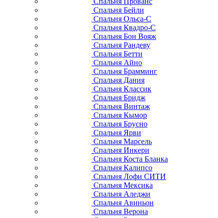
Спальня Прованс
Спальня Бейли
Спальня Ольса-С
Спальня Квадро-С
Спальня Бон Вояж
Спальня Рандеву
Спальня Бетти
Спальня Айно
Спальня Брамминг
Спальня Дания
Спальня Классик
Спальня Бридж
Спальня Винтаж
Спальня Кымор
Спальня Брусно
Спальня Ярви
Спальня Марсель
Спальня Инкери
Спальня Коста Бланка
Спальня Калипсо
Спальня Лофи СИТИ
Спальня Мексика
Спальня Аледжи
Спальня Авиньон
Спальня Верона