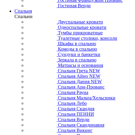
Гостиная Французкий Прованс
Гостиная Верди
Спальня
Спальни
Двуспальные кровати
Односпальные кровати
Тумбы прикроватные
Туалетные столики, консоли
Шкафы в спальню
Комоды в спальню
Сундуки и банкетки
Зеркала в спальню
Матрасы и основания
Спальня Грета NEW
Спальня Айно NEW
Спальня Дания NEW
Спальня Ари-Прованс
Спальня Рауна
Спальня Мальта/Хельсинки
Спальня Лебо
Спальня Скандия
Спальня ПЕННИ
Спальня Верди
Спальня Скандинавия
Спальня Викинг