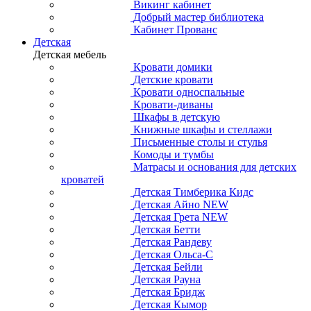
Викинг кабинет
Добрый мастер библиотека
Кабинет Прованс
Детская
Детская мебель
Кровати домики
Детские кровати
Кровати односпальные
Кровати-диваны
Шкафы в детскую
Книжные шкафы и стеллажи
Письменные столы и стулья
Комоды и тумбы
Матрасы и основания для детских
кроватей
Детская Тимберика Кидс
Детская Айно NEW
Детская Грета NEW
Детская Бетти
Детская Рандеву
Детская Ольса-С
Детская Бейли
Детская Рауна
Детская Бридж
Детская Кымор