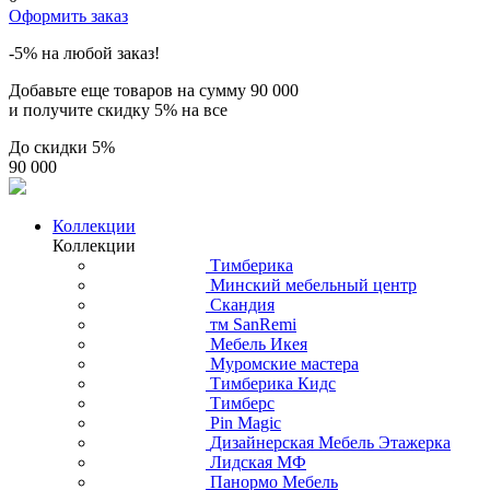
Оформить заказ
-5% на любой заказ!
Добавьте еще товаров на сумму
90 000
и получите скидку
5% на все
До скидки
5%
90 000
Коллекции
Коллекции
Тимберика
Минский мебельный центр
Скандия
тм SanRemi
Мебель Икея
Муромские мастера
Тимберика Кидс
Тимберс
Pin Magic
Дизайнерская Мебель Этажерка
Лидская МФ
Панормо Мебель