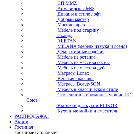
СП ММZ
Армавирская МФ
Диваны в стиле лофт
Добрый мастер
Могилевдрев
Мебель под старину
Скайда
ALETAN
MILANA (мебель из бука и ясеня)
Декоративные изделия
Мебель из ротанга
Мебель из массива сосны
Мебель из массива дуба
Матрасы Lonax
Венская классика
Матрасы BeautySON
Мебель в классическом стиле
Столешницы и комплектующие ПГ
Союз
Вытяжки для кухни ELIKOR
Кухонные мойки и смесители
РАСПРОДАЖА!
Акции
Гостиная
Гостиные (столовые)