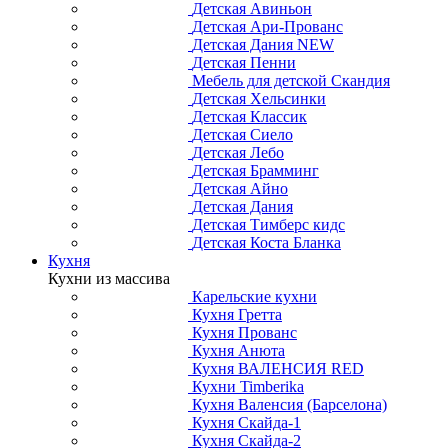
Детская Авиньон
Детская Ари-Прованс
Детская Дания NEW
Детская Пенни
Мебель для детской Скандия
Детская Хельсинки
Детская Классик
Детская Сиело
Детская Лебо
Детская Брамминг
Детская Айно
Детская Дания
Детская Тимберс кидс
Детская Коста Бланка
Кухня
Кухни из массива
Карельские кухни
Кухня Гретта
Кухня Прованс
Кухня Анюта
Кухня ВАЛЕНСИЯ RED
Кухни Timberika
Кухня Валенсия (Барселона)
Кухня Скайда-1
Кухня Скайда-2