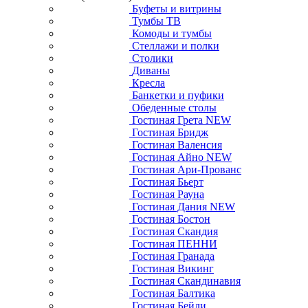
Буфеты и витрины
Тумбы ТВ
Комоды и тумбы
Стеллажи и полки
Столики
Диваны
Кресла
Банкетки и пуфики
Обеденные столы
Гостиная Грета NEW
Гостиная Бридж
Гостиная Валенсия
Гостиная Айно NEW
Гостиная Ари-Прованс
Гостиная Бьерт
Гостиная Рауна
Гостиная Дания NEW
Гостиная Бостон
Гостиная Скандия
Гостиная ПЕННИ
Гостиная Гранада
Гостиная Викинг
Гостиная Скандинавия
Гостиная Балтика
Гостиная Бейли