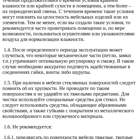
течении продолжительного времени условия крайней
влажности или крайней сухости в помещении, а тем более –
их периодической смены. С течением времени такие условия
могут повлиять на целостность мебельных изделий или их
элементов. Тем не менее, если вы создали такие условия, то
рекомендуется часто проветривать помещение и, по мере
возможности, пользоваться осушителями или увлажнителями
воздуха для нормализации влажности.
1.4. После определенного периода эксплуатации может
случиться, что некоторые механические части (петли, замки
т.п.) утрачивают оптимальную регулировку и смазку. В таком
случае необходимо аккуратно подтянуть задействованные в
соединениях гайки, винты либо шурупы.
1.5. При наличии в мебели стеклянных поверхностей следует
помнить об их хрупкости. Не проводите по таким
поверхностям и не ударяйте их тяжелыми предметами. Для
чистки используйте специальные средства для стекол. Не
следует использовать средства, обладающие абразивными
свойствами, а также губками с покрытием из металлического
волокнообразного или стружечного материала.
1.6. Не рекомендуется:
1.6.1. передвигать по поверхности мебели тяжелые, твердые