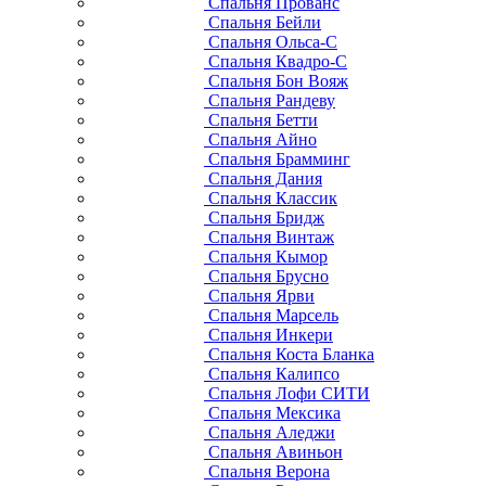
Спальня Прованс
Спальня Бейли
Спальня Ольса-С
Спальня Квадро-С
Спальня Бон Вояж
Спальня Рандеву
Спальня Бетти
Спальня Айно
Спальня Брамминг
Спальня Дания
Спальня Классик
Спальня Бридж
Спальня Винтаж
Спальня Кымор
Спальня Брусно
Спальня Ярви
Спальня Марсель
Спальня Инкери
Спальня Коста Бланка
Спальня Калипсо
Спальня Лофи СИТИ
Спальня Мексика
Спальня Аледжи
Спальня Авиньон
Спальня Верона