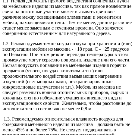
1.1. Нельзя допускать прямого воздействия солнечных лучей
на мебельные изделия из массива, так как прямое воздействие
света на некоторые участки может вызывать цветовое
различие между освещенными элементами и элементами
мебели, находящимися в тени. Тем не менее, данное различие
станет менее заметным с течением времени. Оно является
совершенно естественным для натурального дерева.
1.2. Рекомендуемая температура воздуха при хранении и (или)
эксплуатации мебели из массива - +18 град. С - +25 градусов
по Цельсию. При этом резкие перепады температуры в этом
промежутке могут серьезно повредить изделие или его части.
Нельзя допускать попадания на мебельные изделия горячих
предметов (утюги, посуда с кипятком и т.п.) или
продолжительного воздействия вызывающих нагревание
излучений (свет мощных ламп, неэкранизированные
микроволновые излучатели и т.п.). Мебель из массива не
следует размещать вблизи отопительных приборов, сырых и
холодных стен во избежание ухудшения внешнего вида и
эксплуатационных свойств. Желательно, чтобы расстояние до
источника тепла составляло не менее 0,8 м.
1.3. Рекомендуемая относительная влажность воздуха для
содержания мебельного изделия из массива – должна быть не
менее 45% и не более 75%. Не следует поддерживать в