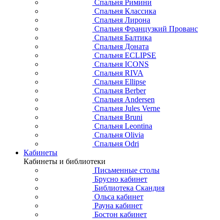
Спальня Римини
Спальня Классика
Спальня Лирона
Спальня Французкий Прованс
Спальня Балтика
Спальня Доната
Спальня ECLIPSE
Спальня ICONS
Спальня RIVA
Спальня Ellipse
Спальня Berber
Спальня Andersen
Спальня Jules Verne
Спальня Bruni
Спальня Leontina
Спальня Olivia
Спальня Odri
Кабинеты
Кабинеты и библиотеки
Письменные столы
Брусно кабинет
Библиотека Скандия
Ольса кабинет
Рауна кабинет
Бостон кабинет