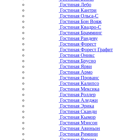
Гостиная Лебо
Гостиная Кантри
Гостиная Ольса-С
Гостиная Бон Вояж
Гостиная Квадро-С
Гостиная Брамминг
Гостиная Рандеву
Гостиная Форест
Гостиная Форест Графит
Гостиная Оникс
Гостиная Брусно
Гостиная Ярви
Гостиная Армо
Гостиная Прованс
Гостиная Калипсо
Гостиная Мексика
Гостиная Роллер
Гостиная Аледжи
Гостиная Эрика
Гостиная Сканди
Гостиная Кымор
Гостиная Мэнсон
Гостиная Авиньон
Гостиная Римини
Гостиная Верона