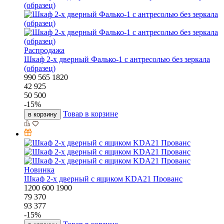
Распродажа
Шкаф 2-х дверный Фалько-1 с антресолью без зеркала
(образец)
990
565
1820
42 925
50 500
-
15
%
Товар в корзине
в корзину
Новинка
Шкаф 2-х дверный с ящиком KDA21 Прованс
1200
600
1900
79 370
93 377
-
15
%