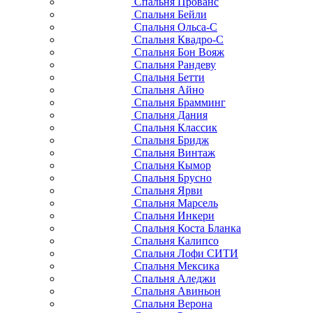
Спальня Прованс
Спальня Бейли
Спальня Ольса-С
Спальня Квадро-С
Спальня Бон Вояж
Спальня Рандеву
Спальня Бетти
Спальня Айно
Спальня Брамминг
Спальня Дания
Спальня Классик
Спальня Бридж
Спальня Винтаж
Спальня Кымор
Спальня Брусно
Спальня Ярви
Спальня Марсель
Спальня Инкери
Спальня Коста Бланка
Спальня Калипсо
Спальня Лофи СИТИ
Спальня Мексика
Спальня Аледжи
Спальня Авиньон
Спальня Верона