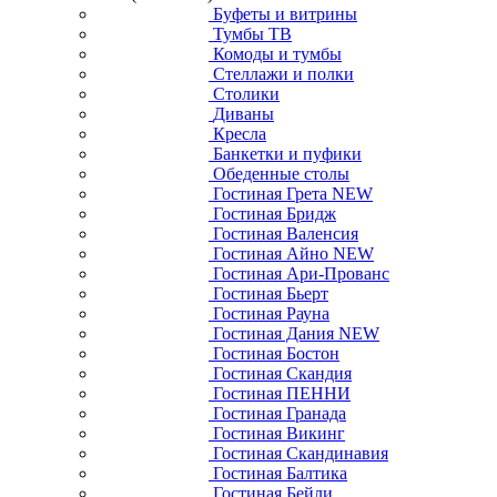
Буфеты и витрины
Тумбы ТВ
Комоды и тумбы
Стеллажи и полки
Столики
Диваны
Кресла
Банкетки и пуфики
Обеденные столы
Гостиная Грета NEW
Гостиная Бридж
Гостиная Валенсия
Гостиная Айно NEW
Гостиная Ари-Прованс
Гостиная Бьерт
Гостиная Рауна
Гостиная Дания NEW
Гостиная Бостон
Гостиная Скандия
Гостиная ПЕННИ
Гостиная Гранада
Гостиная Викинг
Гостиная Скандинавия
Гостиная Балтика
Гостиная Бейли