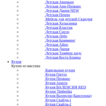
Детская Авиньон
Детская Ари-Прованс
Детская Дания NEW
Детская Пенни
Мебель для детской Скандия
Детская Хельсинки
Детская Классик
Детская Сиело
Детская Лебо
Детская Брамминг
Детская Айно
Детская Дания
Детская Тимберс кидс
Детская Коста Бланка
Кухня
Кухни из массива
Карельские кухни
Кухня Гретта
Кухня Прованс
Кухня Анюта
Кухня ВАЛЕНСИЯ RED
Кухни Timberika
Кухня Валенсия (Барселона)
Кухня Скайда-1
Кухня Скайда-2