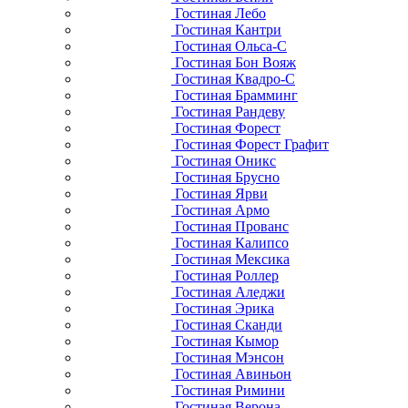
Гостиная Лебо
Гостиная Кантри
Гостиная Ольса-С
Гостиная Бон Вояж
Гостиная Квадро-С
Гостиная Брамминг
Гостиная Рандеву
Гостиная Форест
Гостиная Форест Графит
Гостиная Оникс
Гостиная Брусно
Гостиная Ярви
Гостиная Армо
Гостиная Прованс
Гостиная Калипсо
Гостиная Мексика
Гостиная Роллер
Гостиная Аледжи
Гостиная Эрика
Гостиная Сканди
Гостиная Кымор
Гостиная Мэнсон
Гостиная Авиньон
Гостиная Римини
Гостиная Верона