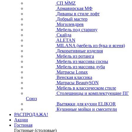
СП ММZ
Армавирская МФ
Диваны в стиле лофт
Добрый мастер
Могилевдрев
Мебель под старину
Скайда
ALETAN
MILANA (мебель из бука и ясеня)
Декоративные изделия
Мебель из ротанга
Мебель из массива сосны
Мебель из массива дуба
Матрасы Lonax
Венская классика
Матрасы BeautySON
Мебель в классическом стиле
Столешницы и комплектующие ПГ
Союз
Вытяжки для кухни ELIKOR
Кухонные мойки и смесители
РАСПРОДАЖА!
Акции
Гостиная
Гостиные (столовые)