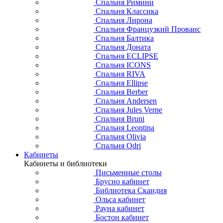
Спальня Римини
Спальня Классика
Спальня Лирона
Спальня Французкий Прованс
Спальня Балтика
Спальня Доната
Спальня ECLIPSE
Спальня ICONS
Спальня RIVA
Спальня Ellipse
Спальня Berber
Спальня Andersen
Спальня Jules Verne
Спальня Bruni
Спальня Leontina
Спальня Olivia
Спальня Odri
Кабинеты
Кабинеты и библиотеки
Письменные столы
Брусно кабинет
Библиотека Скандия
Ольса кабинет
Рауна кабинет
Бостон кабинет