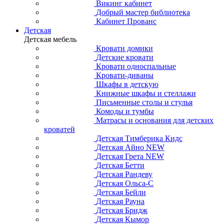
Викинг кабинет
Добрый мастер библиотека
Кабинет Прованс
Детская
Детская мебель
Кровати домики
Детские кровати
Кровати односпальные
Кровати-диваны
Шкафы в детскую
Книжные шкафы и стеллажи
Письменные столы и стулья
Комоды и тумбы
Матрасы и основания для детских
кроватей
Детская Тимберика Кидс
Детская Айно NEW
Детская Грета NEW
Детская Бетти
Детская Рандеву
Детская Ольса-С
Детская Бейли
Детская Рауна
Детская Бридж
Детская Кымор