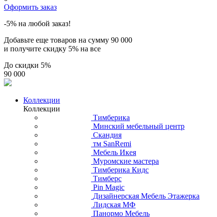
Оформить заказ
-5% на любой заказ!
Добавьте еще товаров на сумму
90 000
и получите скидку
5% на все
До скидки
5%
90 000
Коллекции
Коллекции
Тимберика
Минский мебельный центр
Скандия
тм SanRemi
Мебель Икея
Муромские мастера
Тимберика Кидс
Тимберс
Pin Magic
Дизайнерская Мебель Этажерка
Лидская МФ
Панормо Мебель