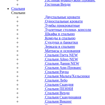
Гостиная Французкий Прованс
Гостиная Верди
Спальня
Спальни
Двуспальные кровати
Односпальные кровати
Тумбы прикроватные
Туалетные столики, консоли
Шкафы в спальню
Комоды в спальню
Сундуки и банкетки
Зеркала в спальню
Матрасы и основания
Спальня Грета NEW
Спальня Айно NEW
Спальня Дания NEW
Спальня Ари-Прованс
Спальня Рауна
Спальня Мальта/Хельсинки
Спальня Лебо
Спальня Скандия
Спальня ПЕННИ
Спальня Верди
Спальня Скандинавия
Спальня Викинг