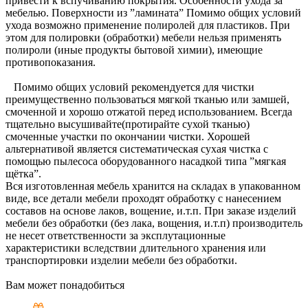
привести к вспучиванию покрытия. Особенности ухода за
мебелью. Поверхности из ”ламината” Помимо общих условий
ухода возможно применение полиролей для пластиков. При
этом для полировки (обработки) мебели нельзя применять
полироли (иные продукты бытовой химии), имеющие
противопоказания.
Помимо общих условий рекомендуется для чистки
преимущественно пользоваться мягкой тканью или замшей,
смоченной и хорошо отжатой перед использованием. Всегда
тщательно высушивайте(протирайте сухой тканью)
смоченные участки по окончании чистки. Хорошей
альтернативой является систематическая сухая чистка с
помощью пылесоса оборудованного насадкой типа ”мягкая
щётка”.
Вся изготовленная мебель хранится на складах в упакованном
виде, все детали мебели проходят обработку с нанесением
составов на основе лаков, вощение, и.т.п. При заказе изделий
мебели без обработки (без лака, вощения, и.т.п) производитель
не несет ответственности за эксплутационные
характеристики вследствии длительного хранения или
транспортировки изделии мебели без обработки.
Вам может понадобиться