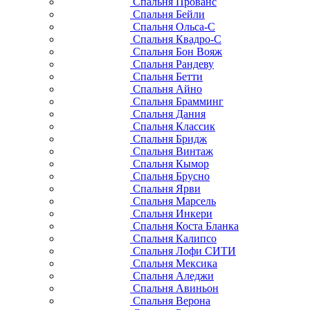
Спальня Прованс
Спальня Бейли
Спальня Ольса-С
Спальня Квадро-С
Спальня Бон Вояж
Спальня Рандеву
Спальня Бетти
Спальня Айно
Спальня Брамминг
Спальня Дания
Спальня Классик
Спальня Бридж
Спальня Винтаж
Спальня Кымор
Спальня Брусно
Спальня Ярви
Спальня Марсель
Спальня Инкери
Спальня Коста Бланка
Спальня Калипсо
Спальня Лофи СИТИ
Спальня Мексика
Спальня Аледжи
Спальня Авиньон
Спальня Верона