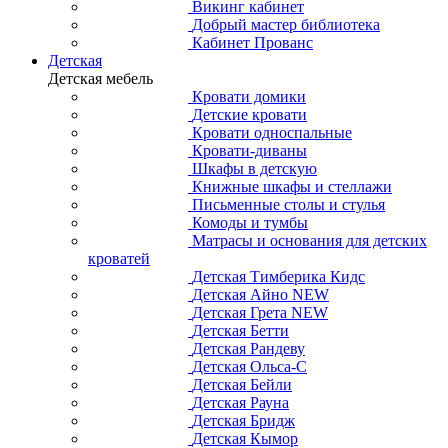
Викинг кабинет
Добрый мастер библиотека
Кабинет Прованс
Детская
Детская мебель
Кровати домики
Детские кровати
Кровати односпальные
Кровати-диваны
Шкафы в детскую
Книжные шкафы и стеллажи
Письменные столы и стулья
Комоды и тумбы
Матрасы и основания для детских
кроватей
Детская Тимберика Кидс
Детская Айно NEW
Детская Грета NEW
Детская Бетти
Детская Рандеву
Детская Ольса-С
Детская Бейли
Детская Рауна
Детская Бридж
Детская Кымор