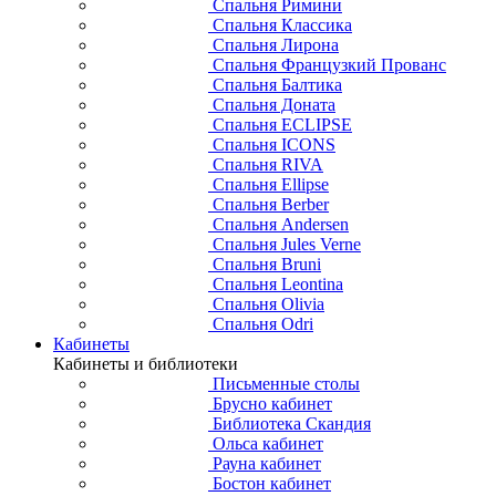
Спальня Римини
Спальня Классика
Спальня Лирона
Спальня Французкий Прованс
Спальня Балтика
Спальня Доната
Спальня ECLIPSE
Спальня ICONS
Спальня RIVA
Спальня Ellipse
Спальня Berber
Спальня Andersen
Спальня Jules Verne
Спальня Bruni
Спальня Leontina
Спальня Olivia
Спальня Odri
Кабинеты
Кабинеты и библиотеки
Письменные столы
Брусно кабинет
Библиотека Скандия
Ольса кабинет
Рауна кабинет
Бостон кабинет