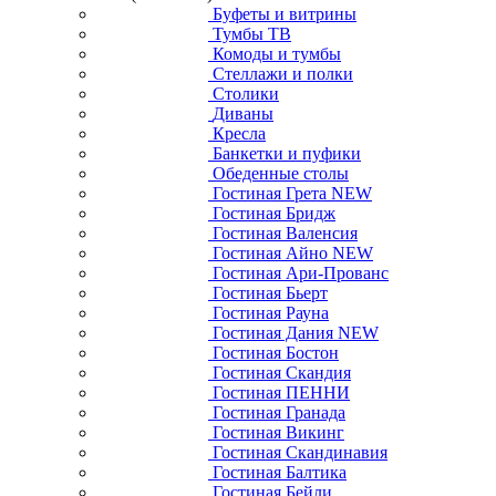
Буфеты и витрины
Тумбы ТВ
Комоды и тумбы
Стеллажи и полки
Столики
Диваны
Кресла
Банкетки и пуфики
Обеденные столы
Гостиная Грета NEW
Гостиная Бридж
Гостиная Валенсия
Гостиная Айно NEW
Гостиная Ари-Прованс
Гостиная Бьерт
Гостиная Рауна
Гостиная Дания NEW
Гостиная Бостон
Гостиная Скандия
Гостиная ПЕННИ
Гостиная Гранада
Гостиная Викинг
Гостиная Скандинавия
Гостиная Балтика
Гостиная Бейли