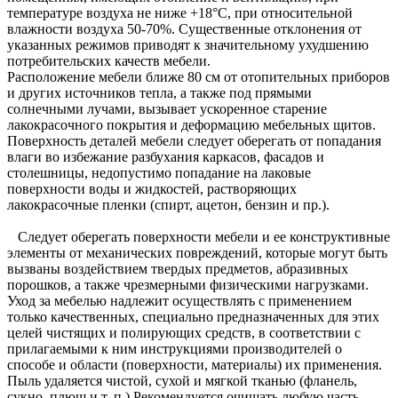
температуре воздуха не ниже +18°C, при относительной
влажности воздуха 50-70%. Существенные отклонения от
указанных режимов приводят к значительному ухудшению
потребительских качеств мебели.
Расположение мебели ближе 80 см от отопительных приборов
и других источников тепла, а также под прямыми
солнечными лучами, вызывает ускоренное старение
лакокрасочного покрытия и деформацию мебельных щитов.
Поверхность деталей мебели следует оберегать от попадания
влаги во избежание разбухания каркасов, фасадов и
столешницы, недопустимо попадание на лаковые
поверхности воды и жидкостей, растворяющих
лакокрасочные пленки (спирт, ацетон, бензин и пр.).
Следует оберегать поверхности мебели и ее конструктивные
элементы от механических повреждений, которые могут быть
вызваны воздействием твердых предметов, абразивных
порошков, а также чрезмерными физическими нагрузками.
Уход за мебелью надлежит осуществлять с применением
только качественных, специально предназначенных для этих
целей чистящих и полирующих средств, в соответствии с
прилагаемыми к ним инструкциями производителей о
способе и области (поверхности, материалы) их применения.
Пыль удаляется чистой, сухой и мягкой тканью (фланель,
сукно, плюш и т. п.) Рекомендуется очищать любую часть