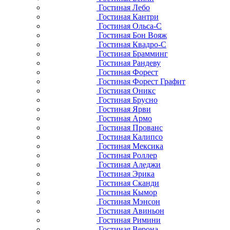
Гостиная Лебо
Гостиная Кантри
Гостиная Ольса-С
Гостиная Бон Вояж
Гостиная Квадро-С
Гостиная Брамминг
Гостиная Рандеву
Гостиная Форест
Гостиная Форест Графит
Гостиная Оникс
Гостиная Брусно
Гостиная Ярви
Гостиная Армо
Гостиная Прованс
Гостиная Калипсо
Гостиная Мексика
Гостиная Роллер
Гостиная Аледжи
Гостиная Эрика
Гостиная Сканди
Гостиная Кымор
Гостиная Мэнсон
Гостиная Авиньон
Гостиная Римини
Гостиная Верона