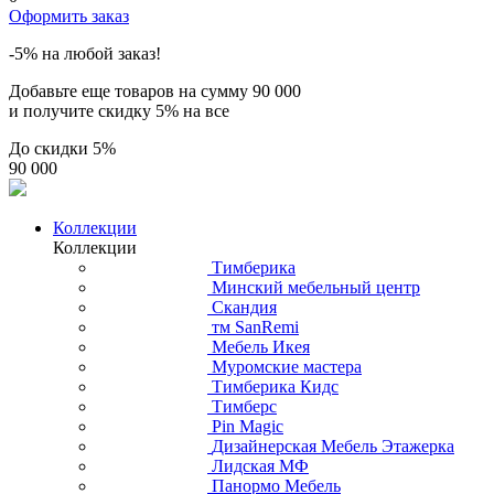
Оформить заказ
-5% на любой заказ!
Добавьте еще товаров на сумму
90 000
и получите скидку
5% на все
До скидки
5%
90 000
Коллекции
Коллекции
Тимберика
Минский мебельный центр
Скандия
тм SanRemi
Мебель Икея
Муромские мастера
Тимберика Кидс
Тимберс
Pin Magic
Дизайнерская Мебель Этажерка
Лидская МФ
Панормо Мебель