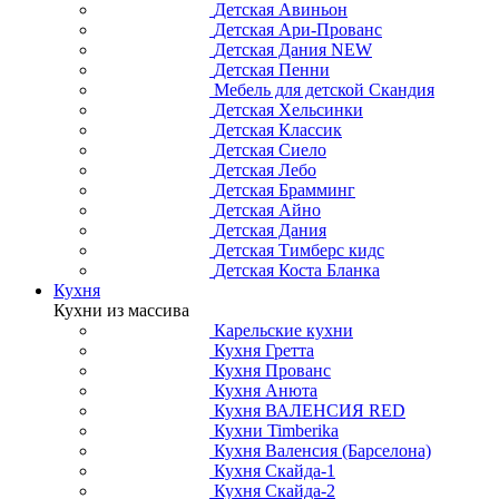
Детская Авиньон
Детская Ари-Прованс
Детская Дания NEW
Детская Пенни
Мебель для детской Скандия
Детская Хельсинки
Детская Классик
Детская Сиело
Детская Лебо
Детская Брамминг
Детская Айно
Детская Дания
Детская Тимберс кидс
Детская Коста Бланка
Кухня
Кухни из массива
Карельские кухни
Кухня Гретта
Кухня Прованс
Кухня Анюта
Кухня ВАЛЕНСИЯ RED
Кухни Timberika
Кухня Валенсия (Барселона)
Кухня Скайда-1
Кухня Скайда-2