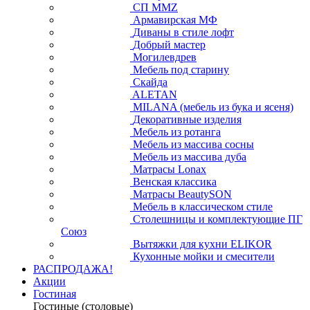
СП ММZ
Армавирская МФ
Диваны в стиле лофт
Добрый мастер
Могилевдрев
Мебель под старину
Скайда
ALETAN
MILANA (мебель из бука и ясеня)
Декоративные изделия
Мебель из ротанга
Мебель из массива сосны
Мебель из массива дуба
Матрасы Lonax
Венская классика
Матрасы BeautySON
Мебель в классическом стиле
Столешницы и комплектующие ПГ
Союз
Вытяжки для кухни ELIKOR
Кухонные мойки и смесители
РАСПРОДАЖА!
Акции
Гостиная
Гостиные (столовые)