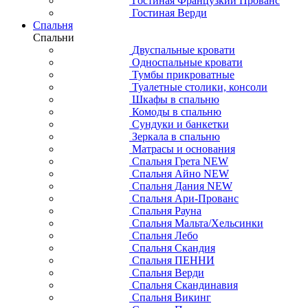
Гостиная Французкий Прованс
Гостиная Верди
Спальня
Спальни
Двуспальные кровати
Односпальные кровати
Тумбы прикроватные
Туалетные столики, консоли
Шкафы в спальню
Комоды в спальню
Сундуки и банкетки
Зеркала в спальню
Матрасы и основания
Спальня Грета NEW
Спальня Айно NEW
Спальня Дания NEW
Спальня Ари-Прованс
Спальня Рауна
Спальня Мальта/Хельсинки
Спальня Лебо
Спальня Скандия
Спальня ПЕННИ
Спальня Верди
Спальня Скандинавия
Спальня Викинг