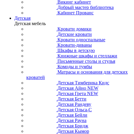
Викинг кабинет
Добрый мастер библиотека
Кабинет Прованс
Детская
Детская мебель
Кровати домики
Детские кровати
Кровати односпальные
Кровати-диваны
Шкафы в детскую
Книжные шкафы и стеллажи
Письменные столы и стулья
Комоды и тумбы
Матрасы и основания для детских
кроватей
Детская Тимберика Кидс
Детская Айно NEW
Детская Грета NEW
Детская Бетти
Детская Рандеву
Детская Ольса-С
Детская Бейли
Детская Рауна
Детская Бридж
Детская Кымор