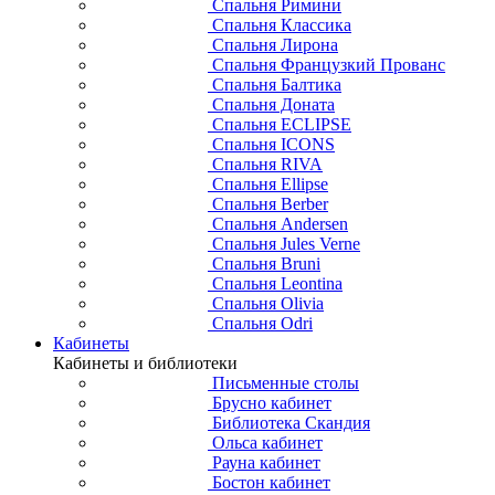
Спальня Римини
Спальня Классика
Спальня Лирона
Спальня Французкий Прованс
Спальня Балтика
Спальня Доната
Спальня ECLIPSE
Спальня ICONS
Спальня RIVA
Спальня Ellipse
Спальня Berber
Спальня Andersen
Спальня Jules Verne
Спальня Bruni
Спальня Leontina
Спальня Olivia
Спальня Odri
Кабинеты
Кабинеты и библиотеки
Письменные столы
Брусно кабинет
Библиотека Скандия
Ольса кабинет
Рауна кабинет
Бостон кабинет