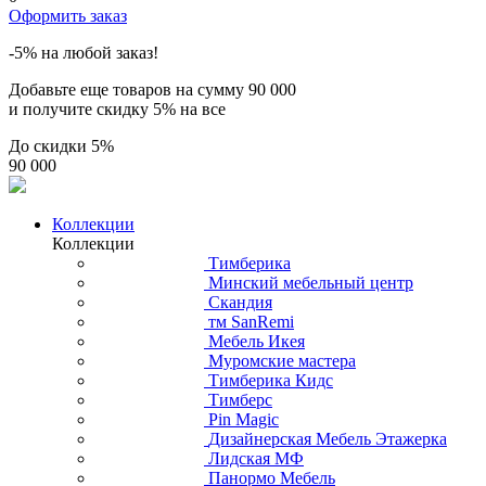
Оформить заказ
-5% на любой заказ!
Добавьте еще товаров на сумму
90 000
и получите скидку
5% на все
До скидки
5%
90 000
Коллекции
Коллекции
Тимберика
Минский мебельный центр
Скандия
тм SanRemi
Мебель Икея
Муромские мастера
Тимберика Кидс
Тимберс
Pin Magic
Дизайнерская Мебель Этажерка
Лидская МФ
Панормо Мебель