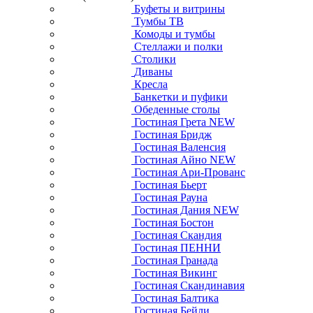
Буфеты и витрины
Тумбы ТВ
Комоды и тумбы
Стеллажи и полки
Столики
Диваны
Кресла
Банкетки и пуфики
Обеденные столы
Гостиная Грета NEW
Гостиная Бридж
Гостиная Валенсия
Гостиная Айно NEW
Гостиная Ари-Прованс
Гостиная Бьерт
Гостиная Рауна
Гостиная Дания NEW
Гостиная Бостон
Гостиная Скандия
Гостиная ПЕННИ
Гостиная Гранада
Гостиная Викинг
Гостиная Скандинавия
Гостиная Балтика
Гостиная Бейли