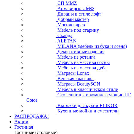
СП ММZ
Армавирская МФ
Диваны в стиле лофт
Добрый мастер
Могилевдрев
Мебель под старину
Скайда
ALETAN
MILANA (мебель из бука и ясеня)
Декоративные изделия
Мебель из ротанга
Мебель из массива сосны
Мебель из массива дуба
Матрасы Lonax
Венская классика
Матрасы BeautySON
Мебель в классическом стиле
Столешницы и комплектующие ПГ
Союз
Вытяжки для кухни ELIKOR
Кухонные мойки и смесители
РАСПРОДАЖА!
Акции
Гостиная
Гостиные (столовые)