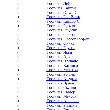
Гостиная Лебо
Гостиная Кантри
Гостиная Ольса-С
Гостиная Бон Вояж
Гостиная Квадро-С
Гостиная Брамминг
Гостиная Рандеву
Гостиная Форест
Гостиная Форест Графит
Гостиная Оникс
Гостиная Брусно
Гостиная Ярви
Гостиная Армо
Гостиная Прованс
Гостиная Калипсо
Гостиная Мексика
Гостиная Роллер
Гостиная Аледжи
Гостиная Эрика
Гостиная Сканди
Гостиная Кымор
Гостиная Мэнсон
Гостиная Авиньон
Гостиная Римини
Гостиная Верона