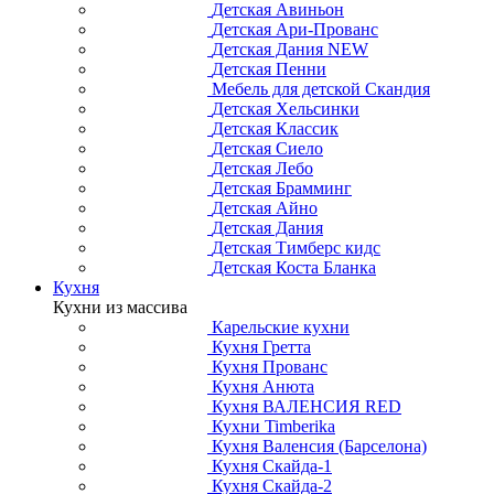
Детская Авиньон
Детская Ари-Прованс
Детская Дания NEW
Детская Пенни
Мебель для детской Скандия
Детская Хельсинки
Детская Классик
Детская Сиело
Детская Лебо
Детская Брамминг
Детская Айно
Детская Дания
Детская Тимберс кидс
Детская Коста Бланка
Кухня
Кухни из массива
Карельские кухни
Кухня Гретта
Кухня Прованс
Кухня Анюта
Кухня ВАЛЕНСИЯ RED
Кухни Timberika
Кухня Валенсия (Барселона)
Кухня Скайда-1
Кухня Скайда-2