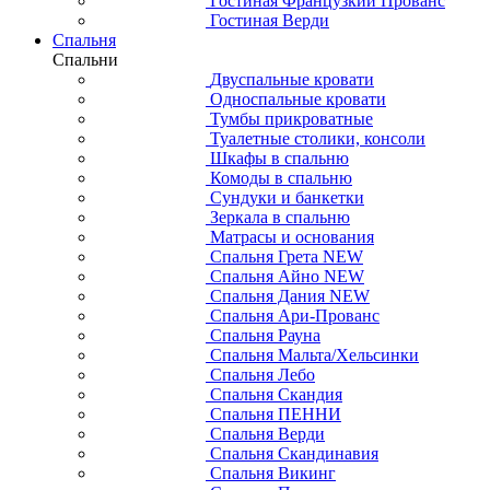
Гостиная Французкий Прованс
Гостиная Верди
Спальня
Спальни
Двуспальные кровати
Односпальные кровати
Тумбы прикроватные
Туалетные столики, консоли
Шкафы в спальню
Комоды в спальню
Сундуки и банкетки
Зеркала в спальню
Матрасы и основания
Спальня Грета NEW
Спальня Айно NEW
Спальня Дания NEW
Спальня Ари-Прованс
Спальня Рауна
Спальня Мальта/Хельсинки
Спальня Лебо
Спальня Скандия
Спальня ПЕННИ
Спальня Верди
Спальня Скандинавия
Спальня Викинг