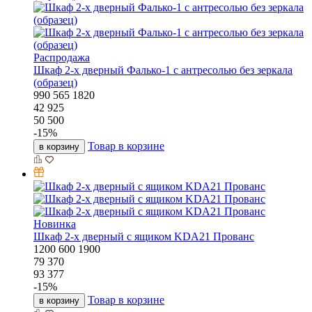
Распродажа
Шкаф 2-х дверный Фалько-1 с антресолью без зеркала
(образец)
990
565
1820
42 925
50 500
-
15
%
Товар в корзине
в корзину
Новинка
Шкаф 2-х дверный с ящиком KDA21 Прованс
1200
600
1900
79 370
93 377
-
15
%
Товар в корзине
в корзину