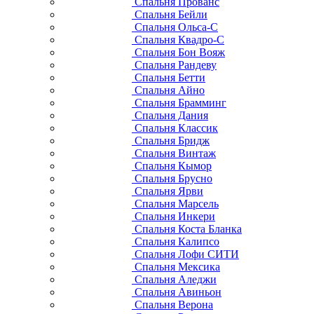
Спальня Прованс
Спальня Бейли
Спальня Ольса-С
Спальня Квадро-С
Спальня Бон Вояж
Спальня Рандеву
Спальня Бетти
Спальня Айно
Спальня Брамминг
Спальня Дания
Спальня Классик
Спальня Бридж
Спальня Винтаж
Спальня Кымор
Спальня Брусно
Спальня Ярви
Спальня Марсель
Спальня Инкери
Спальня Коста Бланка
Спальня Калипсо
Спальня Лофи СИТИ
Спальня Мексика
Спальня Аледжи
Спальня Авиньон
Спальня Верона