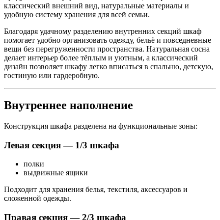
Описание
Варианты отделки
Отзывы о товаре
Доставка
1218 мм.
600 мм.
1900 мм.
Производитель
Добрый мастер
Артикул
ДМ-Шк-003я
Коллекция
Серия мебели Оскар
Материал
Массив сосны
Объём
0.27 куб. м.
Вес