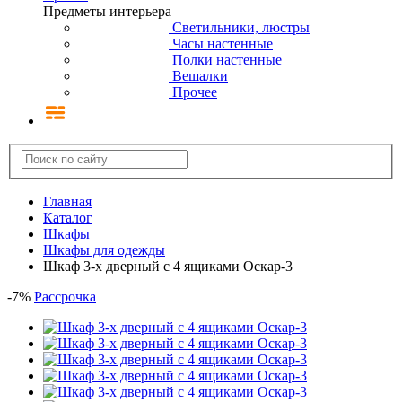
Кухня Анюта
Кухня ВАЛЕНСИЯ RED
Кухни Timberika
Кухня Валенсия (Барселона)
Кухня Скайда-1
Кухня Скайда-2
Кухня Шампань
Кухня Классик (Прованс)
Мойки и смесители
Кухонные вытяжки Elikor
Столешницы Союз(дсп)
Каменные столешницы
Комплектующие для столешниц
Прихожая
Мебель для прихожей
Коллекции мебели для прихожей
Вешалки
Готовые комплекты
Зеркала
Консоли
Пуфы и банкетки
Тумбы для обуви
Шкафы в прихожую