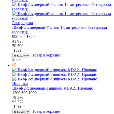
Часы Рим
320
20
320
1 477
1 588
-
7
%
Товар в корзине
в корзину
Бесцветный лак
Выберите цвет:
Варианты отделки :
Бесцветный лак
Комод Квадро
865
435
840
22 875
24 597
-
7
%
Товар в корзине
в корзину