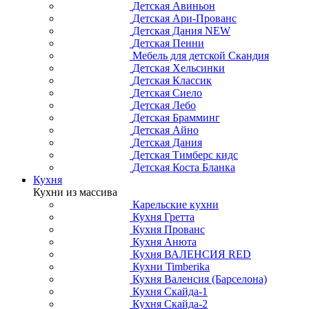
Викинг кабинет
Добрый мастер библиотека
Кабинет Прованс
Детская
Детская мебель
Кровати домики
Детские кровати
Кровати односпальные
Кровати-диваны
Шкафы в детскую
Книжные шкафы и стеллажи
Письменные столы и стулья
Комоды и тумбы
Матрасы и основания для детских
кроватей
Детская Тимберика Кидс
Детская Айно NEW
Детская Грета NEW
Детская Бетти
Детская Рандеву
Детская Ольса-С
Детская Бейли