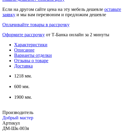
Добавить к сравнению
(
0
)
Добавить в Избранное
(
0
)
2 Подарка
на выбор
Бесцветный лак
Выбрать цвет
Если Вам нужен другой вариант отделки или сочетание
нескольких видов отделки, сообщите об этом менеджеру
при оформлении заказа.
Варианты отделки
Бесцветный лак
1218 мм.
600 мм.
1900 мм.