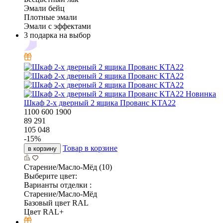
Распродажа
Шкаф 2-х дверный Фалько-1 с антресолью без зеркала
(образец)
990
565
1820