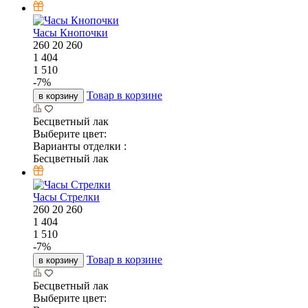
Доставка мебели осуществляется до подъезда
многоквартирного дома либо до места, куда может
беспрепятственно подъехать транспортное средство,
осуществляющее доставку.
Под разгрузкой в данном случае понимается передача товара в
точке, доступной для подъезда автомобиля.
Доставка не включает в себя подъём (занос) мебели в
помещение, квартиру, частный дом, на этаж или иные
действия, связанные с перемещением товара после разгрузки.
Услуги по заносу мебели в помещение предоставляются по
отдельному тарифу и оплачиваются дополнительно. Расчёт
стоимости таких услуг производится индивидуально
менеджером компании и согласовывается с Покупателем
заранее до момента поставки товара.
При отказе Покупателя от согласованных ранее услуг по
заносу, доставка будет осуществлена до доступной точки
разгрузки.
Бесцветный лак:
67 477
Бесцветный лак
Увеличить