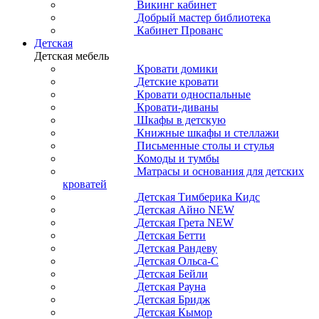
Спальня Лирона
Спальня Французкий Прованс
Спальня Балтика
Спальня Доната
Спальня ECLIPSE
Спальня ICONS
Спальня RIVA
Спальня Ellipse
Спальня Berber
Спальня Andersen
Спальня Jules Verne
Спальня Bruni
Спальня Leontina
Спальня Olivia
Спальня Odri
Кабинеты
Кабинеты и библиотеки
Письменные столы
Брусно кабинет
Библиотека Скандия
Ольса кабинет
Рауна кабинет
Бостон кабинет