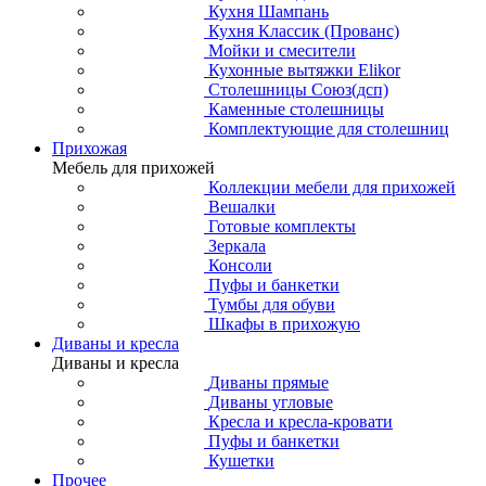
Детская Рауна
Детская Бридж
Детская Кымор
Детская Авиньон
Детская Ари-Прованс
Детская Дания NEW
Детская Пенни
Мебель для детской Скандия
Детская Хельсинки
Детская Классик
Детская Сиело
Детская Лебо
Детская Брамминг
Детская Айно
Детская Дания
Детская Тимберс кидс
Детская Коста Бланка
Кухня
Кухни из массива
Карельские кухни
Кухня Гретта
Кухня Прованс