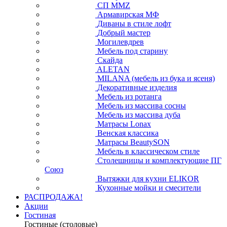
Тимберика Кидс
Тимберс
Pin Magic
Дизайнерская Мебель Этажерка
Лидская МФ
Панормо Мебель
СП ММZ
Армавирская МФ
Диваны в стиле лофт
Добрый мастер
Могилевдрев
Мебель под старину
Скайда
ALETAN
MILANA (мебель из бука и ясеня)
Декоративные изделия
Мебель из ротанга
Мебель из массива сосны
Мебель из массива дуба
Матрасы Lonax
Венская классика
Матрасы BeautySON
Мебель в классическом стиле