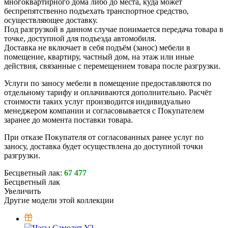
натуральный массив сосны
возможность установки антресоли
подходит для спальни и гардеробной
Характеристики
Артикул: ДМ-Шк-003я
Материал: массив сосны
Размеры (Ш×В×Г): 1218 × 1900 × 600 мм
Стиль: классический
Внутреннее наполнение:
отделение со штангой
полки
4 выдвижных ящика
Форма поставки: в разобранном виде
Вес: 95 кг
Объём: 0,27 м³