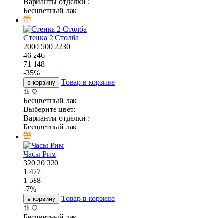
Другие модели этой коллекции
Часы Самолет У2
550
20
275
1 814
1 951
-
7
%
Товар в корзине
в корзину
Бесцветный лак
Выберите цвет:
Варианты отделки :
Бесцветный лак
Часы Геометрия
320
20
320
1 477
1 588
-
7
%