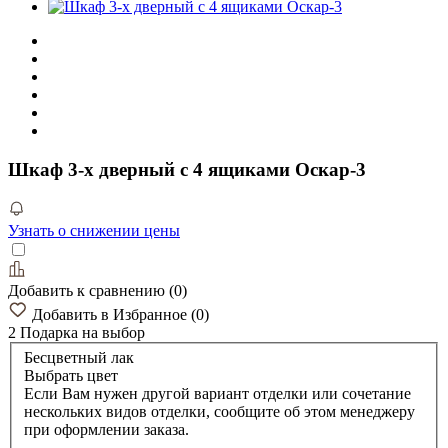
Диваны и кресла
Диваны и кресла
Диваны прямые
Диваны угловые
Кресла и кресла-кровати
Пуфы и банкетки
Кушетки
Прочее
Предметы интерьера
Светильники, люстры
Часы настенные
Полки настенные
Вешалки
Прочее
Главная
Каталог
Шкафы