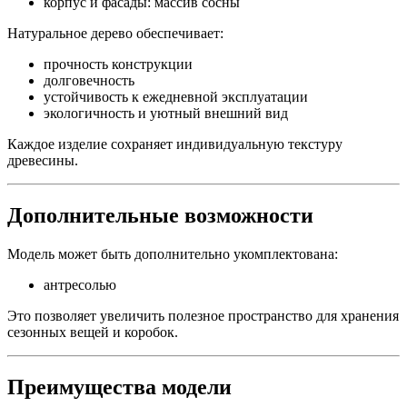
делает интерьер более тёплым и уютным, а классический
дизайн позволяет шкафу легко вписаться в спальню, детскую,
гостиную или гардеробную.
Внутреннее наполнение
Конструкция шкафа разделена на функциональные зоны:
Левая секция — 1/3 шкафа
полки
выдвижные ящики
Подходит для хранения белья, текстиля, аксессуаров и
сложенной одежды.
Правая секция — 2/3 шкафа
отделение со штангой для плечиков
Удобно для хранения одежды на вешалках, верхней одежды,
платьев и костюмов.