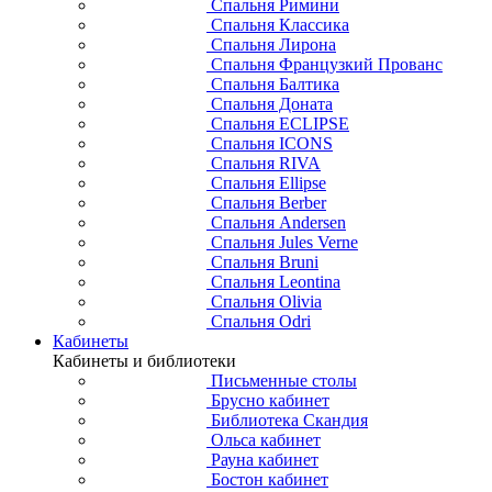
Спальня Рандеву
Спальня Бетти
Спальня Айно
Спальня Брамминг
Спальня Дания
Спальня Классик
Спальня Бридж
Спальня Винтаж
Спальня Кымор
Спальня Брусно
Спальня Ярви
Спальня Марсель
Спальня Инкери
Спальня Коста Бланка
Спальня Калипсо
Спальня Лофи СИТИ
Спальня Мексика
Спальня Аледжи
Спальня Авиньон
Спальня Верона
Спальня Римини
Спальня Классика