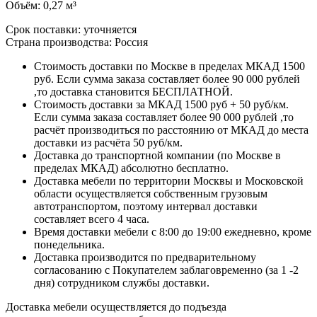
прочность конструкции
долговечность
устойчивость к ежедневной эксплуатации
экологичность и уютный внешний вид
Каждое изделие сохраняет индивидуальную текстуру
древесины.
Дополнительные возможности
Модель может быть дополнительно укомплектована:
антресолью
Это позволяет увеличить полезное пространство для хранения
сезонных вещей и коробок.
Преимущества модели
удобное сочетание полок и штанги
4 вместительных ящика