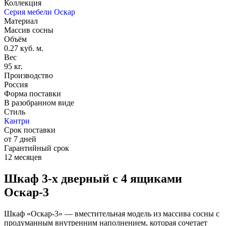
67 477
72 556
+
1012
бонусов
на бонусный счет
-
+
В корзине
В корзину
Купить в 1 клик
Способы оплаты
Оплата при получении
Оплата онлайн
Безналичная оплата
Способы доставки
Доставка по России:
Самовывоз
Нашли дешевле? Снизим цену
Если на другом сайте цена на эту мебель дешевле
оставьте
заявку
и мы вам перезвоним и предложим дешевле
Оплачивайте товары в рассрочку
Оформите рассрочку
от Т-Банка онлайн за 2 минуты
Характеристики