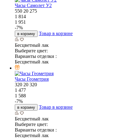
Срок поставки: уточняется
Страна производства: Россия
Стоимость доставки по Москве в пределах МКАД 1500
руб. Если сумма заказа составляет более 90 000 рублей
,то доставка становится БЕСПЛАТНОЙ.
Стоимость доставки за МКАД 1500 руб + 50 руб/км.
Если сумма заказа составляет более 90 000 рублей ,то
расчёт производиться по расстоянию от МКАД до места
доставки из расчёта 50 руб/км.
Доставка до транспортной компании (по Москве в
пределах МКАД) абсолютно бесплатно.
Доставка мебели по территории Москвы и Московской
области осуществляется собственным грузовым
автотранспортом, поэтому интервал доставки
составляет всего 4 часа.
Время доставки мебели с 8:00 до 19:00 ежедневно, кроме
понедельника.
Доставка производится по предварительному
согласованию с Покупателем заблаговременно (за 1 -2
дня) сотрудником службы доставки.