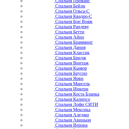
Туалетные столики, консоли
Шкафы в спальню
Комоды в спальню
Сундуки и банкетки
Зеркала в спальню
Матрасы и основания
Спальня Грета NEW
Спальня Айно NEW
Спальня Дания NEW
Спальня Ари-Прованс
Спальня Рауна
Спальня Мальта/Хельсинки
Спальня Лебо
Спальня Скандия
Спальня ПЕННИ
Спальня Верди
Спальня Скандинавия
Спальня Викинг
Спальня Прованс
Спальня Бейли
Спальня Ольса-С
Спальня Квадро-С
Спальня Бон Вояж