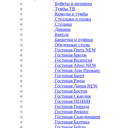
Столешницы и комплектующие ПГ
Союз
Вытяжки для кухни ELIKOR
Кухонные мойки и смесители
РАСПРОДАЖА!
Акции
Гостиная
Гостиные (столовые)
Буфеты и витрины
Тумбы ТВ
Комоды и тумбы
Стеллажи и полки
Столики
Диваны
Кресла
Банкетки и пуфики
Обеденные столы
Гостиная Грета NEW
Гостиная Бридж
Гостиная Валенсия
Гостиная Айно NEW
Гостиная Ари-Прованс