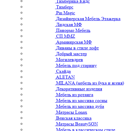
Тимберика Кидс
Тимберс
Pin Magic
Дизайнерская Мебель Этажерка
Лидская МФ
Панормо Мебель
СП ММZ
Армавирская МФ
Диваны в стиле лофт
Добрый мастер
Могилевдрев
Мебель под старину
Скайда
ALETAN
MILANA (мебель из бука и ясеня)
Декоративные изделия
Мебель из ротанга
Мебель из массива сосны
Мебель из массива дуба
Матрасы Lonax
Венская классика
Матрасы BeautySON
Мебель в классическом стиле