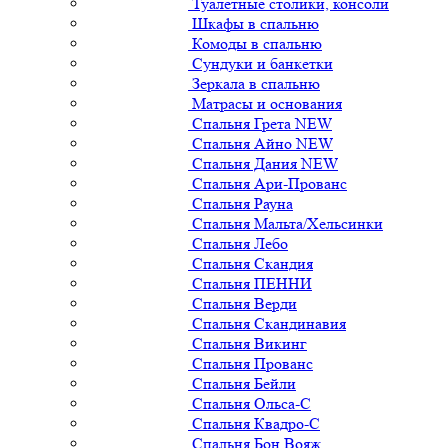
Туалетные столики, консоли
Шкафы в спальню
Комоды в спальню
Сундуки и банкетки
Зеркала в спальню
Матрасы и основания
Спальня Грета NEW
Спальня Айно NEW
Спальня Дания NEW
Спальня Ари-Прованс
Спальня Рауна
Спальня Мальта/Хельсинки
Спальня Лебо
Спальня Скандия
Спальня ПЕННИ
Спальня Верди
Спальня Скандинавия
Спальня Викинг
Спальня Прованс
Спальня Бейли
Спальня Ольса-С
Спальня Квадро-С
Спальня Бон Вояж