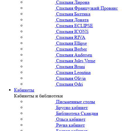
Спальня Лирона
Спальня Французкий Прованс
Спальня Балтика
Спальня Доната
Спальня ECLIPSE
Спальня ICONS
Спальня RIVA
Спальня Ellipse
Спальня Berber
Спальня Andersen
Спальня Jules Verne
Спальня Bruni
Спальня Leontina
Спальня Olivia
Спальня Odri
Кабинеты
Кабинеты и библиотеки
Письменные столы
Брусно кабинет
Библиотека Скандия
Ольса кабинет
Рауна кабинет
Бостон кабинет