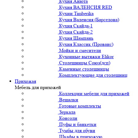
Кухня Анюта
Кухня ВАЛЕНСИЯ RED
Кухни Timberika
Кухня Валенсия (Барселона)
Кухня Скайда-1
Кухня Скайда-2
Кухня Шампань
Кухня Классик (Прованс)
Мойки и смесители
Кухонные вытяжки Elikor
Столешницы Союз(дсп)
Каменные столешницы
Комплектующие для столешниц
Прихожая
Мебель для прихожей
Коллекции мебели для прихожей
Вешалки
Готовые комплекты
Зеркала
Консоли
Пуфы и банкетки
Тумбы для обуви
Шкафы в прихожую