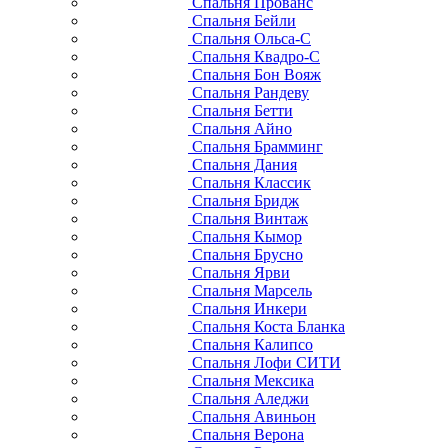
Спальня Прованс
Спальня Бейли
Спальня Ольса-С
Спальня Квадро-С
Спальня Бон Вояж
Спальня Рандеву
Спальня Бетти
Спальня Айно
Спальня Брамминг
Спальня Дания
Спальня Классик
Спальня Бридж
Спальня Винтаж
Спальня Кымор
Спальня Брусно
Спальня Ярви
Спальня Марсель
Спальня Инкери
Спальня Коста Бланка
Спальня Калипсо
Спальня Лофи СИТИ
Спальня Мексика
Спальня Аледжи
Спальня Авиньон
Спальня Верона