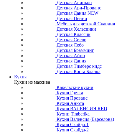
Детская Авиньон
Детская Ари-Прованс
Детская Дания NEW
Детская Пенни
Мебель для детской Скандия
Детская Хельсинки
Детская Классик
Детская Сиело
Детская Лебо
Детская Брамминг
Детская Айно
Детская Дания
Детская Тимберс кидс
Детская Коста Бланка
Кухня
Кухни из массива
Карельские кухни
Кухня Гретта
Кухня Прованс
Кухня Анюта
Кухня ВАЛЕНСИЯ RED
Кухни Timberika
Кухня Валенсия (Барселона)
Кухня Скайда-1
Кухня Скайда-2