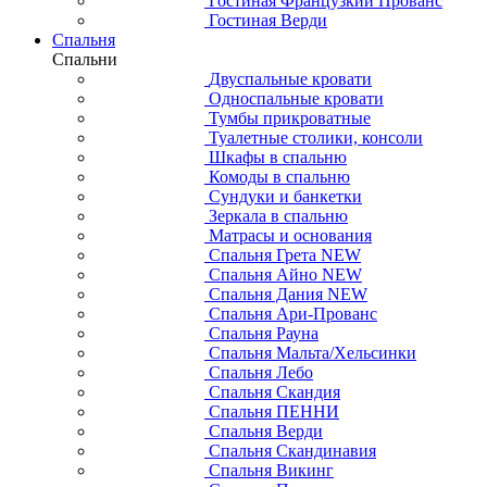
Гостиная Французкий Прованс
Гостиная Верди
Спальня
Спальни
Двуспальные кровати
Односпальные кровати
Тумбы прикроватные
Туалетные столики, консоли
Шкафы в спальню
Комоды в спальню
Сундуки и банкетки
Зеркала в спальню
Матрасы и основания
Спальня Грета NEW
Спальня Айно NEW
Спальня Дания NEW
Спальня Ари-Прованс
Спальня Рауна
Спальня Мальта/Хельсинки
Спальня Лебо
Спальня Скандия
Спальня ПЕННИ
Спальня Верди
Спальня Скандинавия
Спальня Викинг