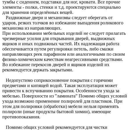
тумбы с сидением, подставки для ног, кровати. Все прочие
элементы - полки, стенки и т.д. проектируются специально
для хранения определённых вещей.
Раздвижные двери и механизмы следует оберегать от
ударов, резких толчков во избежание выпадения роликового
механизма из направляющих.
При использовании мебельных изделий не следует прилагать
чрезмерные усилия для открывания дверей, выдвижных
ящиков и иных подвижных частей. Их надлежащая работа
обеспечивается путем регулировки петель, либо смазки
направляющих реек парафином или аналогичными по своим
физико-химическим качествам неагрессивными средствами.
Во избежание перекосов дверей и ящиков изделий их
рекомендуется держать закрытыми.
Недопустимо соприкосновение покрытия с горячими
предметами и кипящей водой. Такая эксплуатация может
привести к вспучиванию покрытия. Особенности ухода за
мебелью. Поверхности из ”ламината” Помимо общих условий
ухода возможно применение полиролей для пластиков. При
этом для полировки (обработки) мебели нельзя применять
полироли (иные продукты бытовой химии), имеющие
противопоказания.
Помимо общих условий рекомендуется для чистки