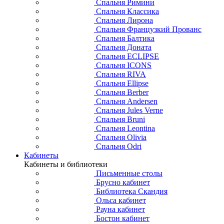
Спальня Римини
Спальня Классика
Спальня Лирона
Спальня Французкий Прованс
Спальня Балтика
Спальня Доната
Спальня ECLIPSE
Спальня ICONS
Спальня RIVA
Спальня Ellipse
Спальня Berber
Спальня Andersen
Спальня Jules Verne
Спальня Bruni
Спальня Leontina
Спальня Olivia
Спальня Odri
Кабинеты
Кабинеты и библиотеки
Письменные столы
Брусно кабинет
Библиотека Скандия
Ольса кабинет
Рауна кабинет
Бостон кабинет