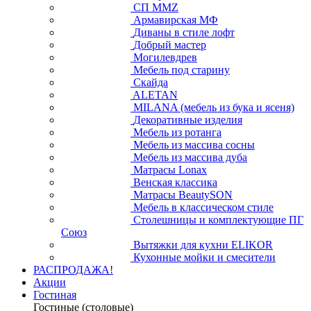
СП ММZ
Армавирская МФ
Диваны в стиле лофт
Добрый мастер
Могилевдрев
Мебель под старину
Скайда
ALETAN
MILANA (мебель из бука и ясеня)
Декоративные изделия
Мебель из ротанга
Мебель из массива сосны
Мебель из массива дуба
Матрасы Lonax
Венская классика
Матрасы BeautySON
Мебель в классическом стиле
Столешницы и комплектующие ПГ
Союз
Вытяжки для кухни ELIKOR
Кухонные мойки и смесители
РАСПРОДАЖА!
Акции
Гостиная
Гостиные (столовые)