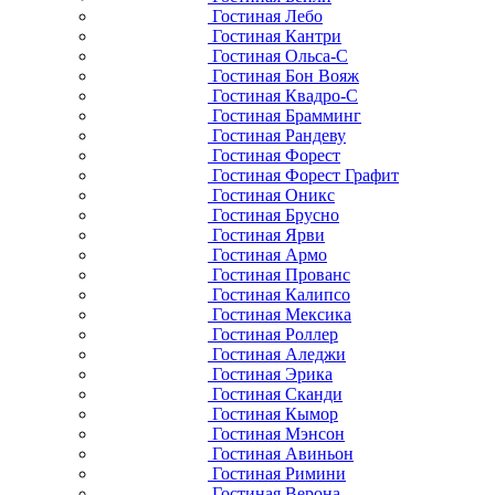
Гостиная Лебо
Гостиная Кантри
Гостиная Ольса-С
Гостиная Бон Вояж
Гостиная Квадро-С
Гостиная Брамминг
Гостиная Рандеву
Гостиная Форест
Гостиная Форест Графит
Гостиная Оникс
Гостиная Брусно
Гостиная Ярви
Гостиная Армо
Гостиная Прованс
Гостиная Калипсо
Гостиная Мексика
Гостиная Роллер
Гостиная Аледжи
Гостиная Эрика
Гостиная Сканди
Гостиная Кымор
Гостиная Мэнсон
Гостиная Авиньон
Гостиная Римини
Гостиная Верона