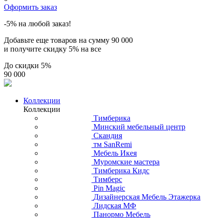
Оформить заказ
-5% на любой заказ!
Добавьте еще товаров на сумму
90 000
и получите скидку
5% на все
До скидки
5%
90 000
Коллекции
Коллекции
Тимберика
Минский мебельный центр
Скандия
тм SanRemi
Мебель Икея
Муромские мастера
Тимберика Кидс
Тимберс
Pin Magic
Дизайнерская Мебель Этажерка
Лидская МФ
Панормо Мебель