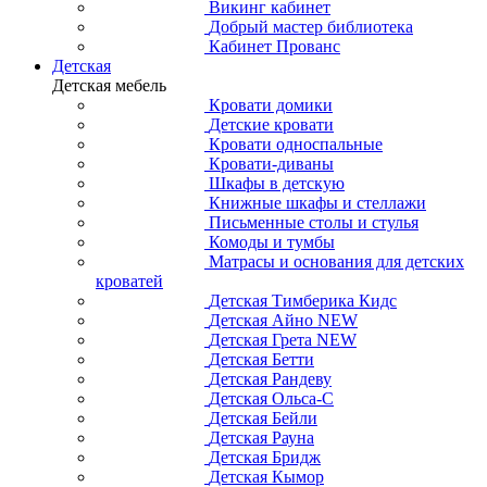
Викинг кабинет
Добрый мастер библиотека
Кабинет Прованс
Детская
Детская мебель
Кровати домики
Детские кровати
Кровати односпальные
Кровати-диваны
Шкафы в детскую
Книжные шкафы и стеллажи
Письменные столы и стулья
Комоды и тумбы
Матрасы и основания для детских
кроватей
Детская Тимберика Кидс
Детская Айно NEW
Детская Грета NEW
Детская Бетти
Детская Рандеву
Детская Ольса-С
Детская Бейли
Детская Рауна
Детская Бридж
Детская Кымор