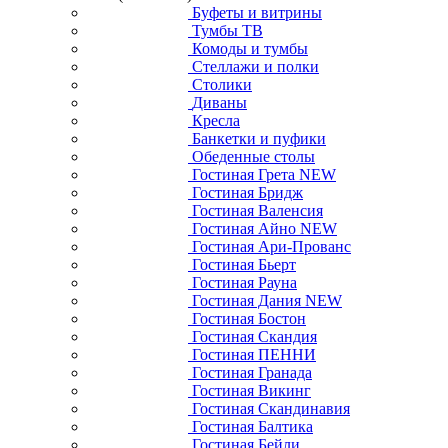
Буфеты и витрины
Тумбы ТВ
Комоды и тумбы
Стеллажи и полки
Столики
Диваны
Кресла
Банкетки и пуфики
Обеденные столы
Гостиная Грета NEW
Гостиная Бридж
Гостиная Валенсия
Гостиная Айно NEW
Гостиная Ари-Прованс
Гостиная Бьерт
Гостиная Рауна
Гостиная Дания NEW
Гостиная Бостон
Гостиная Скандия
Гостиная ПЕННИ
Гостиная Гранада
Гостиная Викинг
Гостиная Скандинавия
Гостиная Балтика
Гостиная Бейли