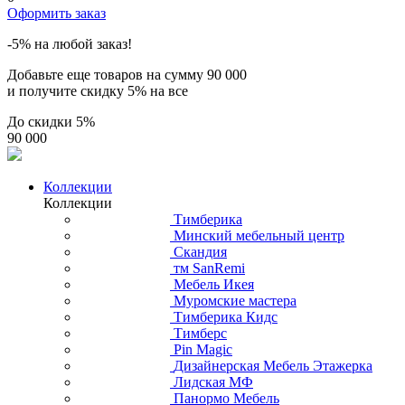
Оформить заказ
-5% на любой заказ!
Добавьте еще товаров на сумму
90 000
и получите скидку
5% на все
До скидки
5%
90 000
Коллекции
Коллекции
Тимберика
Минский мебельный центр
Скандия
тм SanRemi
Мебель Икея
Муромские мастера
Тимберика Кидс
Тимберс
Pin Magic
Дизайнерская Мебель Этажерка
Лидская МФ
Панормо Мебель