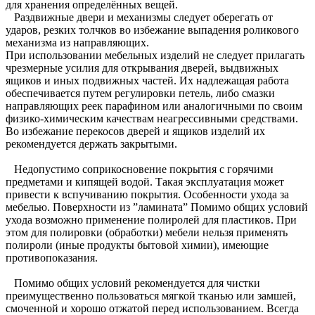
для хранения определённых вещей.
Раздвижные двери и механизмы следует оберегать от
ударов, резких толчков во избежание выпадения роликового
механизма из направляющих.
При использовании мебельных изделий не следует прилагать
чрезмерные усилия для открывания дверей, выдвижных
ящиков и иных подвижных частей. Их надлежащая работа
обеспечивается путем регулировки петель, либо смазки
направляющих реек парафином или аналогичными по своим
физико-химическим качествам неагрессивными средствами.
Во избежание перекосов дверей и ящиков изделий их
рекомендуется держать закрытыми.
Недопустимо соприкосновение покрытия с горячими
предметами и кипящей водой. Такая эксплуатация может
привести к вспучиванию покрытия. Особенности ухода за
мебелью. Поверхности из ”ламината” Помимо общих условий
ухода возможно применение полиролей для пластиков. При
этом для полировки (обработки) мебели нельзя применять
полироли (иные продукты бытовой химии), имеющие
противопоказания.
Помимо общих условий рекомендуется для чистки
преимущественно пользоваться мягкой тканью или замшей,
смоченной и хорошо отжатой перед использованием. Всегда