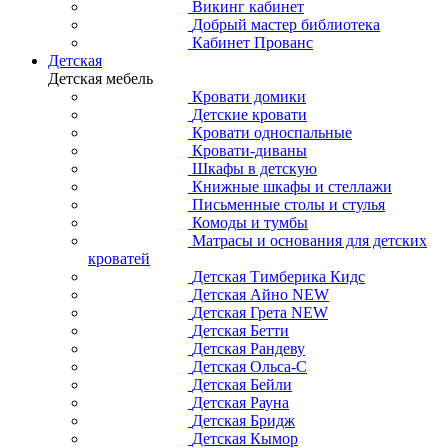
Викинг кабинет
Добрый мастер библиотека
Кабинет Прованс
Детская
Детская мебель
Кровати домики
Детские кровати
Кровати односпальные
Кровати-диваны
Шкафы в детскую
Книжные шкафы и стеллажи
Письменные столы и стулья
Комоды и тумбы
Матрасы и основания для детских
кроватей
Детская Тимберика Кидс
Детская Айно NEW
Детская Грета NEW
Детская Бетти
Детская Рандеву
Детская Ольса-С
Детская Бейли
Детская Рауна
Детская Бридж
Детская Кымор