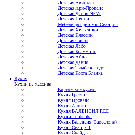
Детская Авиньон
Детская Ари-Прованс
Детская Дания NEW
Детская Пенни
Мебель для детской Скандия
Детская Хельсинки
Детская Классик
Детская Сиело
Детская Лебо
Детская Брамминг
Детская Айно
Детская Дания
Детская Тимберс кидс
Детская Коста Бланка
Кухня
Кухни из массива
Карельские кухни
Кухня Гретта
Кухня Прованс
Кухня Анюта
Кухня ВАЛЕНСИЯ RED
Кухни Timberika
Кухня Валенсия (Барселона)
Кухня Скайда-1
Кухня Скайда-2