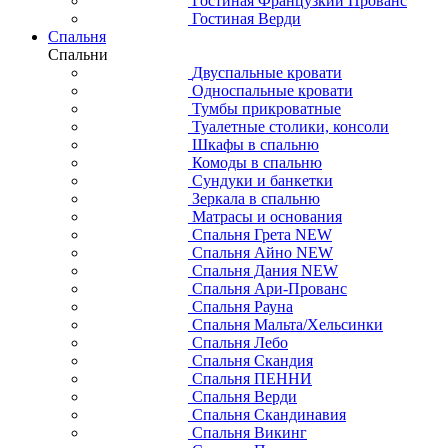
Гостиная Французкий Прованс
Гостиная Верди
Спальня
Спальни
Двуспальные кровати
Односпальные кровати
Тумбы прикроватные
Туалетные столики, консоли
Шкафы в спальню
Комоды в спальню
Сундуки и банкетки
Зеркала в спальню
Матрасы и основания
Спальня Грета NEW
Спальня Айно NEW
Спальня Дания NEW
Спальня Ари-Прованс
Спальня Рауна
Спальня Мальта/Хельсинки
Спальня Лебо
Спальня Скандия
Спальня ПЕННИ
Спальня Верди
Спальня Скандинавия
Спальня Викинг