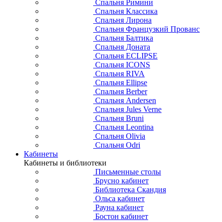
Спальня Римини
Спальня Классика
Спальня Лирона
Спальня Французкий Прованс
Спальня Балтика
Спальня Доната
Спальня ECLIPSE
Спальня ICONS
Спальня RIVA
Спальня Ellipse
Спальня Berber
Спальня Andersen
Спальня Jules Verne
Спальня Bruni
Спальня Leontina
Спальня Olivia
Спальня Odri
Кабинеты
Кабинеты и библиотеки
Письменные столы
Брусно кабинет
Библиотека Скандия
Ольса кабинет
Рауна кабинет
Бостон кабинет