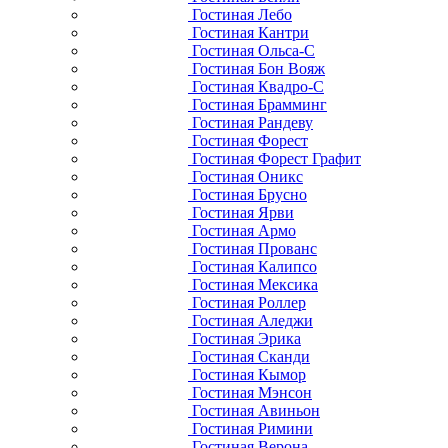
Гостиная Лебо
Гостиная Кантри
Гостиная Ольса-С
Гостиная Бон Вояж
Гостиная Квадро-С
Гостиная Брамминг
Гостиная Рандеву
Гостиная Форест
Гостиная Форест Графит
Гостиная Оникс
Гостиная Брусно
Гостиная Ярви
Гостиная Армо
Гостиная Прованс
Гостиная Калипсо
Гостиная Мексика
Гостиная Роллер
Гостиная Аледжи
Гостиная Эрика
Гостиная Сканди
Гостиная Кымор
Гостиная Мэнсон
Гостиная Авиньон
Гостиная Римини
Гостиная Верона