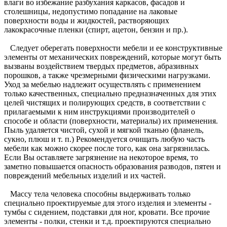
влаги во избежание разбухания каркасов, фасадов и
столешницы, недопустимо попадание на лаковые
поверхности воды и жидкостей, растворяющих
лакокрасочные пленки (спирт, ацетон, бензин и пр.).
Следует оберегать поверхности мебели и ее конструктивные
элементы от механических повреждений, которые могут быть
вызваны воздействием твердых предметов, абразивных
порошков, а также чрезмерными физическими нагрузками.
Уход за мебелью надлежит осуществлять с применением
только качественных, специально предназначенных для этих
целей чистящих и полирующих средств, в соответствии с
прилагаемыми к ним инструкциями производителей о
способе и области (поверхности, материалы) их применения.
Пыль удаляется чистой, сухой и мягкой тканью (фланель,
сукно, плюш и т. п.) Рекомендуется очищать любую часть
мебели как можно скорее после того, как она загрязнилась.
Если Вы оставляете загрязнение на некоторое время, то
заметно повышается опасность образования разводов, пятен и
повреждений мебельных изделий и их частей.
Массу тела человека способны выдерживать только
специально проектируемые для этого изделия и элементы -
тумбы с сидением, подставки для ног, кровати. Все прочие
элементы - полки, стенки и т.д. проектируются специально