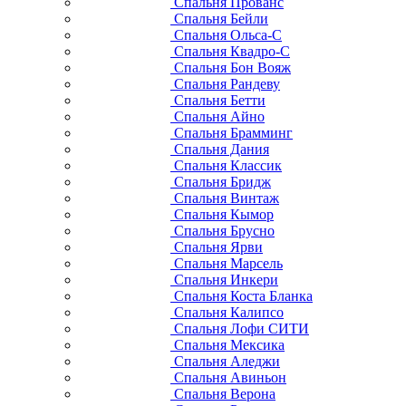
Спальня Прованс
Спальня Бейли
Спальня Ольса-С
Спальня Квадро-С
Спальня Бон Вояж
Спальня Рандеву
Спальня Бетти
Спальня Айно
Спальня Брамминг
Спальня Дания
Спальня Классик
Спальня Бридж
Спальня Винтаж
Спальня Кымор
Спальня Брусно
Спальня Ярви
Спальня Марсель
Спальня Инкери
Спальня Коста Бланка
Спальня Калипсо
Спальня Лофи СИТИ
Спальня Мексика
Спальня Аледжи
Спальня Авиньон
Спальня Верона