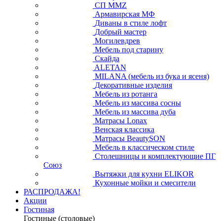
СП ММZ
Армавирская МФ
Диваны в стиле лофт
Добрый мастер
Могилевдрев
Мебель под старину
Скайда
ALETAN
MILANA (мебель из бука и ясеня)
Декоративные изделия
Мебель из ротанга
Мебель из массива сосны
Мебель из массива дуба
Матрасы Lonax
Венская классика
Матрасы BeautySON
Мебель в классическом стиле
Столешницы и комплектующие ПГ
Союз
Вытяжки для кухни ELIKOR
Кухонные мойки и смесители
РАСПРОДАЖА!
Акции
Гостиная
Гостиные (столовые)