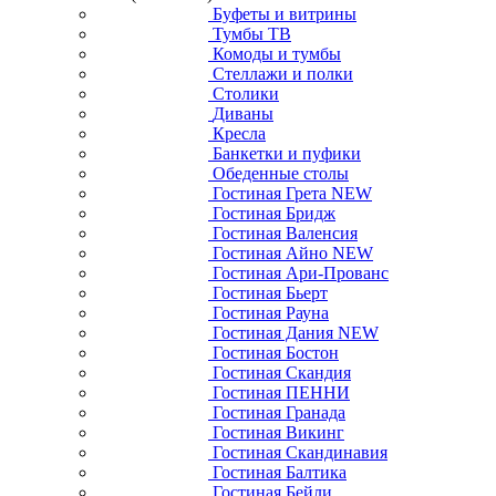
Буфеты и витрины
Тумбы ТВ
Комоды и тумбы
Стеллажи и полки
Столики
Диваны
Кресла
Банкетки и пуфики
Обеденные столы
Гостиная Грета NEW
Гостиная Бридж
Гостиная Валенсия
Гостиная Айно NEW
Гостиная Ари-Прованс
Гостиная Бьерт
Гостиная Рауна
Гостиная Дания NEW
Гостиная Бостон
Гостиная Скандия
Гостиная ПЕННИ
Гостиная Гранада
Гостиная Викинг
Гостиная Скандинавия
Гостиная Балтика
Гостиная Бейли