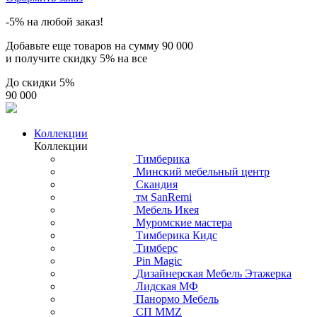
-5% на любой заказ!
Добавьте еще товаров на сумму
90 000
и получите скидку
5% на все
До скидки
5%
90 000
Коллекции
Коллекции
Тимберика
Минский мебельный центр
Скандия
тм SanRemi
Мебель Икея
Муромские мастера
Тимберика Кидс
Тимберс
Pin Magic
Дизайнерская Мебель Этажерка
Лидская МФ
Панормо Мебель
СП ММZ