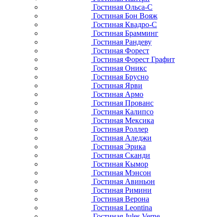
Гостиная Ольса-С
Гостиная Бон Вояж
Гостиная Квадро-С
Гостиная Брамминг
Гостиная Рандеву
Гостиная Форест
Гостиная Форест Графит
Гостиная Оникс
Гостиная Брусно
Гостиная Ярви
Гостиная Армо
Гостиная Прованс
Гостиная Калипсо
Гостиная Мексика
Гостиная Роллер
Гостиная Аледжи
Гостиная Эрика
Гостиная Сканди
Гостиная Кымор
Гостиная Мэнсон
Гостиная Авиньон
Гостиная Римини
Гостиная Верона
Гостиная Leontina
Гостиная Jules Verne