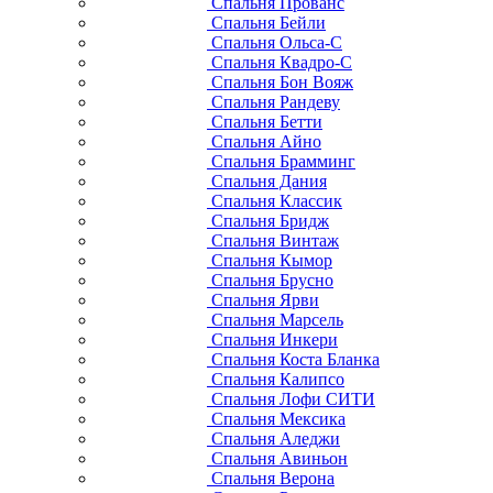
Спальня Прованс
Спальня Бейли
Спальня Ольса-С
Спальня Квадро-С
Спальня Бон Вояж
Спальня Рандеву
Спальня Бетти
Спальня Айно
Спальня Брамминг
Спальня Дания
Спальня Классик
Спальня Бридж
Спальня Винтаж
Спальня Кымор
Спальня Брусно
Спальня Ярви
Спальня Марсель
Спальня Инкери
Спальня Коста Бланка
Спальня Калипсо
Спальня Лофи СИТИ
Спальня Мексика
Спальня Аледжи
Спальня Авиньон
Спальня Верона