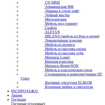
СП ММZ
Армавирская МФ
Диваны в стиле лофт
Добрый мастер
Могилевдрев
Мебель под старину
Скайда
ALETAN
MILANA (мебель из бука и ясеня)
Декоративные изделия
Мебель из ротанга
Мебель из массива сосны
Мебель из массива дуба
Матрасы Lonax
Венская классика
Матрасы BeautySON
Мебель в классическом стиле
Столешницы и комплектующие ПГ
Союз
Вытяжки для кухни ELIKOR
Кухонные мойки и смесители
РАСПРОДАЖА!
Акции
Гостиная
Гостиные (столовые)