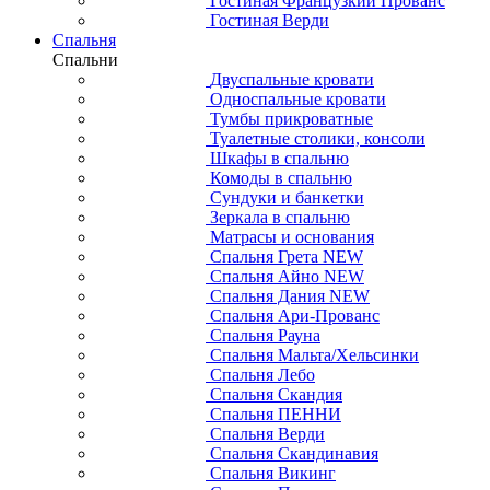
Гостиная Французкий Прованс
Гостиная Верди
Спальня
Спальни
Двуспальные кровати
Односпальные кровати
Тумбы прикроватные
Туалетные столики, консоли
Шкафы в спальню
Комоды в спальню
Сундуки и банкетки
Зеркала в спальню
Матрасы и основания
Спальня Грета NEW
Спальня Айно NEW
Спальня Дания NEW
Спальня Ари-Прованс
Спальня Рауна
Спальня Мальта/Хельсинки
Спальня Лебо
Спальня Скандия
Спальня ПЕННИ
Спальня Верди
Спальня Скандинавия
Спальня Викинг