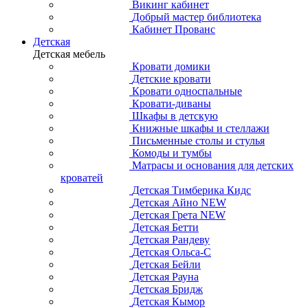
Викинг кабинет
Добрый мастер библиотека
Кабинет Прованс
Детская
Детская мебель
Кровати домики
Детские кровати
Кровати односпальные
Кровати-диваны
Шкафы в детскую
Книжные шкафы и стеллажи
Письменные столы и стулья
Комоды и тумбы
Матрасы и основания для детских
кроватей
Детская Тимберика Кидс
Детская Айно NEW
Детская Грета NEW
Детская Бетти
Детская Рандеву
Детская Ольса-С
Детская Бейли
Детская Рауна
Детская Бридж
Детская Кымор