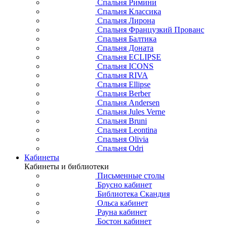
Спальня Римини
Спальня Классика
Спальня Лирона
Спальня Французкий Прованс
Спальня Балтика
Спальня Доната
Спальня ECLIPSE
Спальня ICONS
Спальня RIVA
Спальня Ellipse
Спальня Berber
Спальня Andersen
Спальня Jules Verne
Спальня Bruni
Спальня Leontina
Спальня Olivia
Спальня Odri
Кабинеты
Кабинеты и библиотеки
Письменные столы
Брусно кабинет
Библиотека Скандия
Ольса кабинет
Рауна кабинет
Бостон кабинет