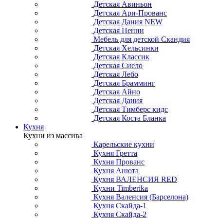
Детская Авиньон
Детская Ари-Прованс
Детская Дания NEW
Детская Пенни
Мебель для детской Скандия
Детская Хельсинки
Детская Классик
Детская Сиело
Детская Лебо
Детская Брамминг
Детская Айно
Детская Дания
Детская Тимберс кидс
Детская Коста Бланка
Кухня
Кухни из массива
Карельские кухни
Кухня Гретта
Кухня Прованс
Кухня Анюта
Кухня ВАЛЕНСИЯ RED
Кухни Timberika
Кухня Валенсия (Барселона)
Кухня Скайда-1
Кухня Скайда-2