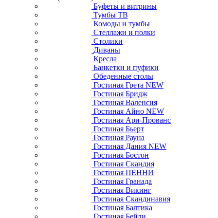
Буфеты и витрины
Тумбы ТВ
Комоды и тумбы
Стеллажи и полки
Столики
Диваны
Кресла
Банкетки и пуфики
Обеденные столы
Гостиная Грета NEW
Гостиная Бридж
Гостиная Валенсия
Гостиная Айно NEW
Гостиная Ари-Прованс
Гостиная Бьерт
Гостиная Рауна
Гостиная Дания NEW
Гостиная Бостон
Гостиная Скандия
Гостиная ПЕННИ
Гостиная Гранада
Гостиная Викинг
Гостиная Скандинавия
Гостиная Балтика
Гостиная Бейли