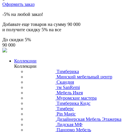
Оформить заказ
-5% на любой заказ!
Добавьте еще товаров на сумму
90 000
и получите скидку
5% на все
До скидки
5%
90 000
Коллекции
Коллекции
Тимберика
Минский мебельный центр
Скандия
тм SanRemi
Мебель Икея
Муромские мастера
Тимберика Кидс
Тимберс
Pin Magic
Дизайнерская Мебель Этажерка
Лидская МФ
Панормо Мебель