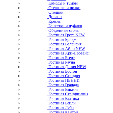
Комоды и тумбы
Стеллажи и полки
Столики
Диваны
Кресла
Банкетки и пуфики
Обеденные столы
Гостиная Грета NEW
Гостиная Бридж
Гостиная Валенсия
Гостиная Айно NEW
Гостиная Ари-Прованс
Гостиная Бьерт
Гостиная Рауна
Гостиная Дания NEW
Гостиная Бостон
Гостиная Скандия
Гостиная ПЕННИ
Гостиная Гранада
Гостиная Викинг
Гостиная Скандинавия
Гостиная Балтика
Гостиная Бейли
Гостиная Лебо
Гостиная Кантри