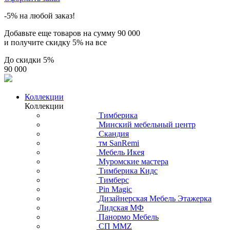
-5% на любой заказ!
Добавьте еще товаров на сумму
90 000
и получите скидку
5% на все
До скидки
5%
90 000
Коллекции
Коллекции
Тимберика
Минский мебельный центр
Скандия
тм SanRemi
Мебель Икея
Муромские мастера
Тимберика Кидс
Тимберс
Pin Magic
Дизайнерская Мебель Этажерка
Лидская МФ
Панормо Мебель
СП ММZ