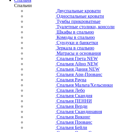
Спальня
Спальни
Двуспальные кровати
Односпальные кровати
Тумбы прикроватные
Туалетные столики, консоли
Шкафы в спальню
Комоды в спальню
Сундуки и банкетки
Зеркала в спальню
Матрасы и основания
Спальня Грета NEW
Спальня Айно NEW
Спальня Дания NEW
Спальня Ари-Прованс
Спальня Рауна
Спальня Мальта/Хельсинки
Спальня Лебо
Спальня Скандия
Спальня ПЕННИ
Спальня Верди
Спальня Скандинавия
Спальня Викинг
Спальня Прованс
Спальня Бейли