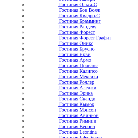
Гостиная Ольса-С
Гостиная Бон Вояж
Гостиная Квадро-С
Гостиная Брамминг
Гостиная Рандеву
Гостиная Форест
Гостиная Форест Графит
Гостиная Оникс
Гостиная Брусно
Гостиная Ярви
Гостиная Армо
Гостиная Прованс
Гостиная Калипсо
Гостиная Мексика
Гостиная Роллер
Гостиная Аледжи
Гостиная Эрика
Гостиная Сканди
Гостиная Кымор
Гостиная Мэнсон
Гостиная Авиньон
Гостиная Римини
Гостиная Верона
Гостиная Leontina
Гостиная Jules Verne