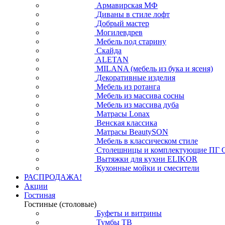
Армавирская МФ
Диваны в стиле лофт
Добрый мастер
Могилевдрев
Мебель под старину
Скайда
ALETAN
MILANA (мебель из бука и ясеня)
Декоративные изделия
Мебель из ротанга
Мебель из массива сосны
Мебель из массива дуба
Матрасы Lonax
Венская классика
Матрасы BeautySON
Мебель в классическом стиле
Столешницы и комплектующие ПГ 
Вытяжки для кухни ELIKOR
Кухонные мойки и смесители
РАСПРОДАЖА!
Акции
Гостиная
Гостиные (столовые)
Буфеты и витрины
Тумбы ТВ