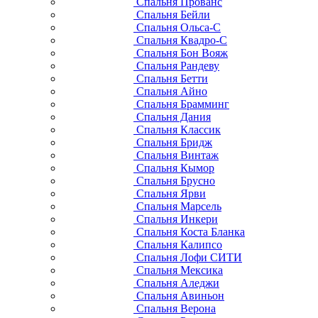
Спальня Прованс
Спальня Бейли
Спальня Ольса-С
Спальня Квадро-С
Спальня Бон Вояж
Спальня Рандеву
Спальня Бетти
Спальня Айно
Спальня Брамминг
Спальня Дания
Спальня Классик
Спальня Бридж
Спальня Винтаж
Спальня Кымор
Спальня Брусно
Спальня Ярви
Спальня Марсель
Спальня Инкери
Спальня Коста Бланка
Спальня Калипсо
Спальня Лофи СИТИ
Спальня Мексика
Спальня Аледжи
Спальня Авиньон
Спальня Верона