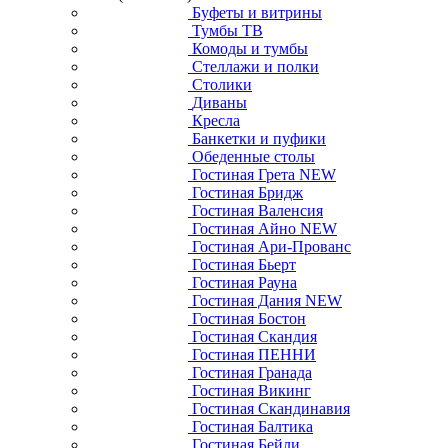
Буфеты и витрины
Тумбы ТВ
Комоды и тумбы
Стеллажи и полки
Столики
Диваны
Кресла
Банкетки и пуфики
Обеденные столы
Гостиная Грета NEW
Гостиная Бридж
Гостиная Валенсия
Гостиная Айно NEW
Гостиная Ари-Прованс
Гостиная Бьерт
Гостиная Рауна
Гостиная Дания NEW
Гостиная Бостон
Гостиная Скандия
Гостиная ПЕННИ
Гостиная Гранада
Гостиная Викинг
Гостиная Скандинавия
Гостиная Балтика
Гостиная Бейли