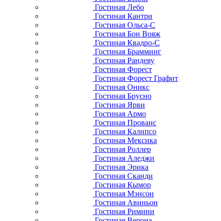
Гостиная Лебо
Гостиная Кантри
Гостиная Ольса-С
Гостиная Бон Вояж
Гостиная Квадро-С
Гостиная Брамминг
Гостиная Рандеву
Гостиная Форест
Гостиная Форест Графит
Гостиная Оникс
Гостиная Брусно
Гостиная Ярви
Гостиная Армо
Гостиная Прованс
Гостиная Калипсо
Гостиная Мексика
Гостиная Роллер
Гостиная Аледжи
Гостиная Эрика
Гостиная Сканди
Гостиная Кымор
Гостиная Мэнсон
Гостиная Авиньон
Гостиная Римини
Гостиная Верона