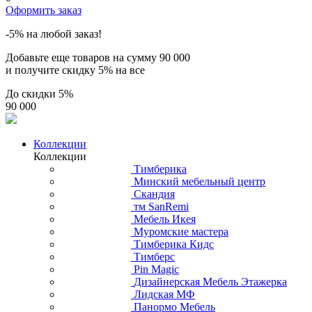
Оформить заказ
-5% на любой заказ!
Добавьте еще товаров на сумму
90 000
и получите скидку
5% на все
До скидки
5%
90 000
Коллекции
Коллекции
Тимберика
Минский мебельный центр
Скандия
тм SanRemi
Мебель Икея
Муромские мастера
Тимберика Кидс
Тимберс
Pin Magic
Дизайнерская Мебель Этажерка
Лидская МФ
Панормо Мебель