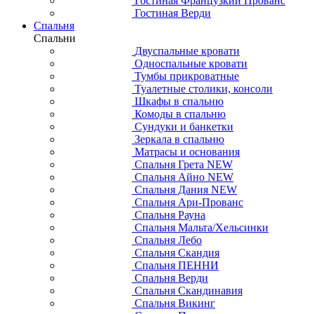
Гостиная Французкий Прованс
Гостиная Верди
Спальня
Спальни
Двуспальные кровати
Односпальные кровати
Тумбы прикроватные
Туалетные столики, консоли
Шкафы в спальню
Комоды в спальню
Сундуки и банкетки
Зеркала в спальню
Матрасы и основания
Спальня Грета NEW
Спальня Айно NEW
Спальня Дания NEW
Спальня Ари-Прованс
Спальня Рауна
Спальня Мальта/Хельсинки
Спальня Лебо
Спальня Скандия
Спальня ПЕННИ
Спальня Верди
Спальня Скандинавия
Спальня Викинг