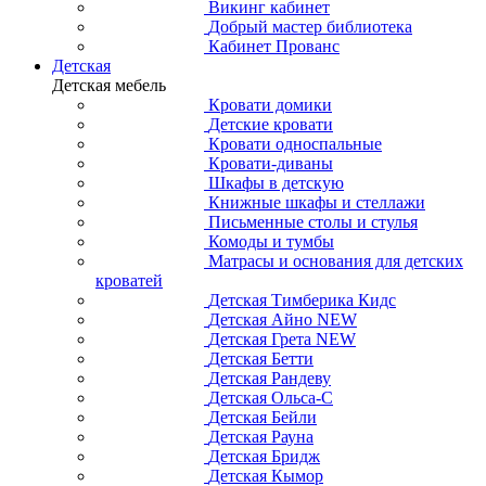
Викинг кабинет
Добрый мастер библиотека
Кабинет Прованс
Детская
Детская мебель
Кровати домики
Детские кровати
Кровати односпальные
Кровати-диваны
Шкафы в детскую
Книжные шкафы и стеллажи
Письменные столы и стулья
Комоды и тумбы
Матрасы и основания для детских
кроватей
Детская Тимберика Кидс
Детская Айно NEW
Детская Грета NEW
Детская Бетти
Детская Рандеву
Детская Ольса-С
Детская Бейли
Детская Рауна
Детская Бридж
Детская Кымор