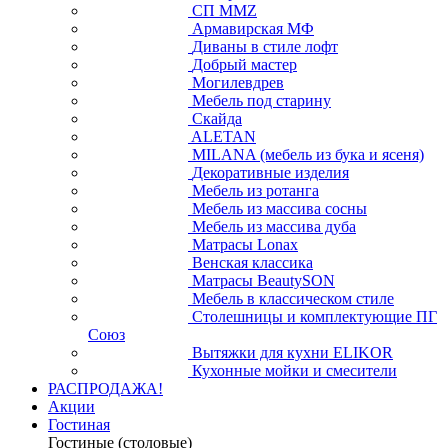
СП ММZ
Армавирская МФ
Диваны в стиле лофт
Добрый мастер
Могилевдрев
Мебель под старину
Скайда
ALETAN
MILANA (мебель из бука и ясеня)
Декоративные изделия
Мебель из ротанга
Мебель из массива сосны
Мебель из массива дуба
Матрасы Lonax
Венская классика
Матрасы BeautySON
Мебель в классическом стиле
Столешницы и комплектующие ПГ
Союз
Вытяжки для кухни ELIKOR
Кухонные мойки и смесители
РАСПРОДАЖА!
Акции
Гостиная
Гостиные (столовые)