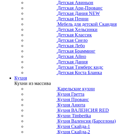
Детская Авиньон
Детская Ари-Прованс
Детская Дания NEW
Детская Пенни
Мебель для детской Скандия
Детская Хельсинки
Детская Классик
Детская Сиело
Детская Лебо
Детская Брамминг
Детская Айно
Детская Дания
Детская Тимберс кидс
Детская Коста Бланка
Кухня
Кухни из массива
Карельские кухни
Кухня Гретта
Кухня Прованс
Кухня Анюта
Кухня ВАЛЕНСИЯ RED
Кухни Timberika
Кухня Валенсия (Барселона)
Кухня Скайда-1
Кухня Скайда-2