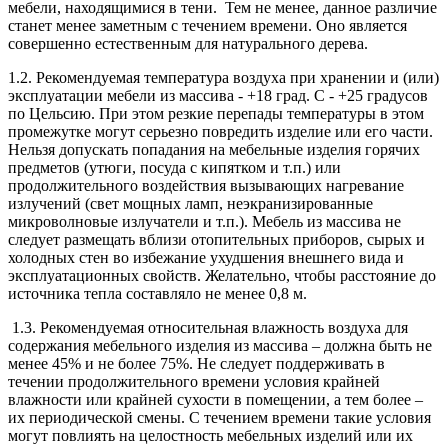
мебели, находящимися в тени. Тем не менее, данное различие
станет менее заметным с течением времени. Оно является
совершенно естественным для натурального дерева.
1.2. Рекомендуемая температура воздуха при хранении и (или)
эксплуатации мебели из массива - +18 град. С - +25 градусов
по Цельсию. При этом резкие перепады температуры в этом
промежутке могут серьезно повредить изделие или его части.
Нельзя допускать попадания на мебельные изделия горячих
предметов (утюги, посуда с кипятком и т.п.) или
продолжительного воздействия вызывающих нагревание
излучений (свет мощных ламп, неэкранизированные
микроволновые излучатели и т.п.). Мебель из массива не
следует размещать вблизи отопительных приборов, сырых и
холодных стен во избежание ухудшения внешнего вида и
эксплуатационных свойств. Желательно, чтобы расстояние до
источника тепла составляло не менее 0,8 м.
1.3. Рекомендуемая относительная влажность воздуха для
содержания мебельного изделия из массива – должна быть не
менее 45% и не более 75%. Не следует поддерживать в
течении продолжительного времени условия крайней
влажности или крайней сухости в помещении, а тем более –
их периодической смены. С течением времени такие условия
могут повлиять на целостность мебельных изделий или их