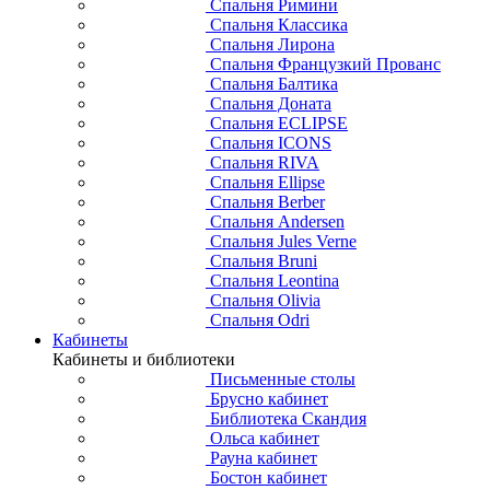
Спальня Римини
Спальня Классика
Спальня Лирона
Спальня Французкий Прованс
Спальня Балтика
Спальня Доната
Спальня ECLIPSE
Спальня ICONS
Спальня RIVA
Спальня Ellipse
Спальня Berber
Спальня Andersen
Спальня Jules Verne
Спальня Bruni
Спальня Leontina
Спальня Olivia
Спальня Odri
Кабинеты
Кабинеты и библиотеки
Письменные столы
Брусно кабинет
Библиотека Скандия
Ольса кабинет
Рауна кабинет
Бостон кабинет