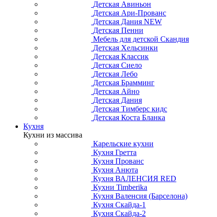
Детская Авиньон
Детская Ари-Прованс
Детская Дания NEW
Детская Пенни
Мебель для детской Скандия
Детская Хельсинки
Детская Классик
Детская Сиело
Детская Лебо
Детская Брамминг
Детская Айно
Детская Дания
Детская Тимберс кидс
Детская Коста Бланка
Кухня
Кухни из массива
Карельские кухни
Кухня Гретта
Кухня Прованс
Кухня Анюта
Кухня ВАЛЕНСИЯ RED
Кухни Timberika
Кухня Валенсия (Барселона)
Кухня Скайда-1
Кухня Скайда-2