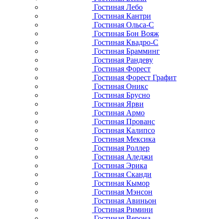
Гостиная Лебо
Гостиная Кантри
Гостиная Ольса-С
Гостиная Бон Вояж
Гостиная Квадро-С
Гостиная Брамминг
Гостиная Рандеву
Гостиная Форест
Гостиная Форест Графит
Гостиная Оникс
Гостиная Брусно
Гостиная Ярви
Гостиная Армо
Гостиная Прованс
Гостиная Калипсо
Гостиная Мексика
Гостиная Роллер
Гостиная Аледжи
Гостиная Эрика
Гостиная Сканди
Гостиная Кымор
Гостиная Мэнсон
Гостиная Авиньон
Гостиная Римини
Гостиная Верона