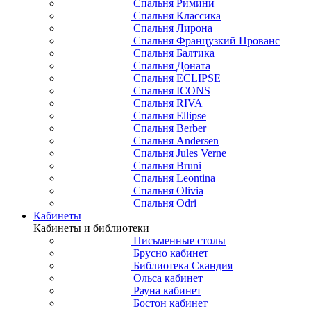
Спальня Римини
Спальня Классика
Спальня Лирона
Спальня Французкий Прованс
Спальня Балтика
Спальня Доната
Спальня ECLIPSE
Спальня ICONS
Спальня RIVA
Спальня Ellipse
Спальня Berber
Спальня Andersen
Спальня Jules Verne
Спальня Bruni
Спальня Leontina
Спальня Olivia
Спальня Odri
Кабинеты
Кабинеты и библиотеки
Письменные столы
Брусно кабинет
Библиотека Скандия
Ольса кабинет
Рауна кабинет
Бостон кабинет