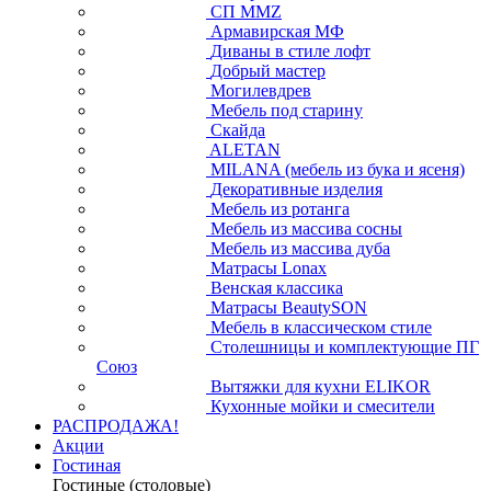
СП ММZ
Армавирская МФ
Диваны в стиле лофт
Добрый мастер
Могилевдрев
Мебель под старину
Скайда
ALETAN
MILANA (мебель из бука и ясеня)
Декоративные изделия
Мебель из ротанга
Мебель из массива сосны
Мебель из массива дуба
Матрасы Lonax
Венская классика
Матрасы BeautySON
Мебель в классическом стиле
Столешницы и комплектующие ПГ
Союз
Вытяжки для кухни ELIKOR
Кухонные мойки и смесители
РАСПРОДАЖА!
Акции
Гостиная
Гостиные (столовые)