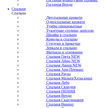
Гостиная Французкий Прованс
Гостиная Верди
Спальня
Спальни
Двуспальные кровати
Односпальные кровати
Тумбы прикроватные
Туалетные столики, консоли
Шкафы в спальню
Комоды в спальню
Сундуки и банкетки
Зеркала в спальню
Матрасы и основания
Спальня Грета NEW
Спальня Айно NEW
Спальня Дания NEW
Спальня Ари-Прованс
Спальня Рауна
Спальня Мальта/Хельсинки
Спальня Лебо
Спальня Скандия
Спальня ПЕННИ
Спальня Верди
Спальня Скандинавия
Спальня Викинг