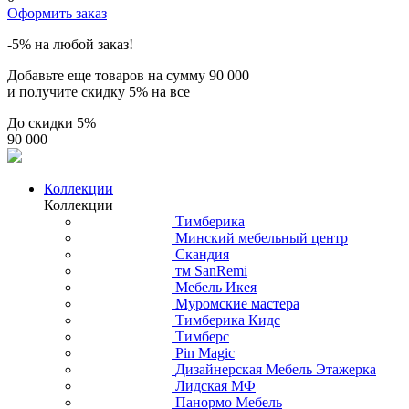
Оформить заказ
-5% на любой заказ!
Добавьте еще товаров на сумму
90 000
и получите скидку
5% на все
До скидки
5%
90 000
Коллекции
Коллекции
Тимберика
Минский мебельный центр
Скандия
тм SanRemi
Мебель Икея
Муромские мастера
Тимберика Кидс
Тимберс
Pin Magic
Дизайнерская Мебель Этажерка
Лидская МФ
Панормо Мебель