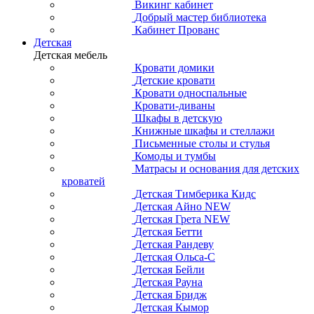
Викинг кабинет
Добрый мастер библиотека
Кабинет Прованс
Детская
Детская мебель
Кровати домики
Детские кровати
Кровати односпальные
Кровати-диваны
Шкафы в детскую
Книжные шкафы и стеллажи
Письменные столы и стулья
Комоды и тумбы
Матрасы и основания для детских
кроватей
Детская Тимберика Кидс
Детская Айно NEW
Детская Грета NEW
Детская Бетти
Детская Рандеву
Детская Ольса-С
Детская Бейли
Детская Рауна
Детская Бридж
Детская Кымор