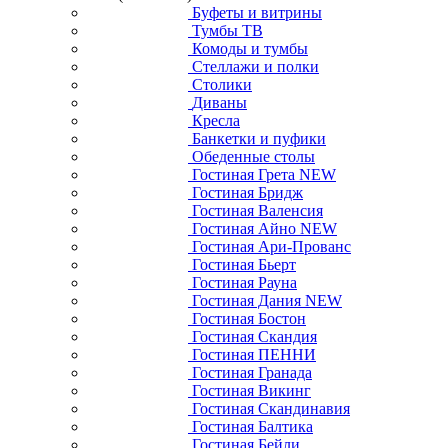
Буфеты и витрины
Тумбы ТВ
Комоды и тумбы
Стеллажи и полки
Столики
Диваны
Кресла
Банкетки и пуфики
Обеденные столы
Гостиная Грета NEW
Гостиная Бридж
Гостиная Валенсия
Гостиная Айно NEW
Гостиная Ари-Прованс
Гостиная Бьерт
Гостиная Рауна
Гостиная Дания NEW
Гостиная Бостон
Гостиная Скандия
Гостиная ПЕННИ
Гостиная Гранада
Гостиная Викинг
Гостиная Скандинавия
Гостиная Балтика
Гостиная Бейли