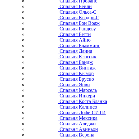
Спальня Прованс
Спальня Бейли
Спальня Ольса-С
Спальня Квадро-С
Спальня Бон Вояж
Спальня Рандеву
Спальня Бетти
Спальня Айно
Спальня Брамминг
Спальня Дания
Спальня Классик
Спальня Бридж
Спальня Винтаж
Спальня Кымор
Спальня Брусно
Спальня Ярви
Спальня Марсель
Спальня Инкери
Спальня Коста Бланка
Спальня Калипсо
Спальня Лофи СИТИ
Спальня Мексика
Спальня Аледжи
Спальня Авиньон
Спальня Верона