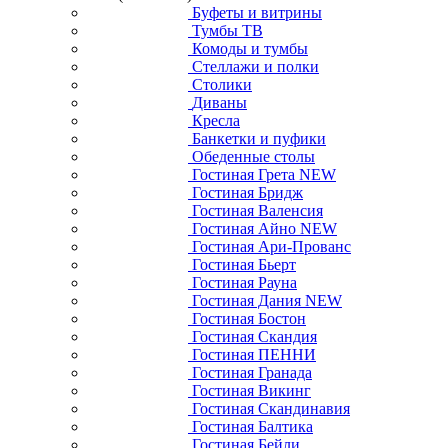
Буфеты и витрины
Тумбы ТВ
Комоды и тумбы
Стеллажи и полки
Столики
Диваны
Кресла
Банкетки и пуфики
Обеденные столы
Гостиная Грета NEW
Гостиная Бридж
Гостиная Валенсия
Гостиная Айно NEW
Гостиная Ари-Прованс
Гостиная Бьерт
Гостиная Рауна
Гостиная Дания NEW
Гостиная Бостон
Гостиная Скандия
Гостиная ПЕННИ
Гостиная Гранада
Гостиная Викинг
Гостиная Скандинавия
Гостиная Балтика
Гостиная Бейли