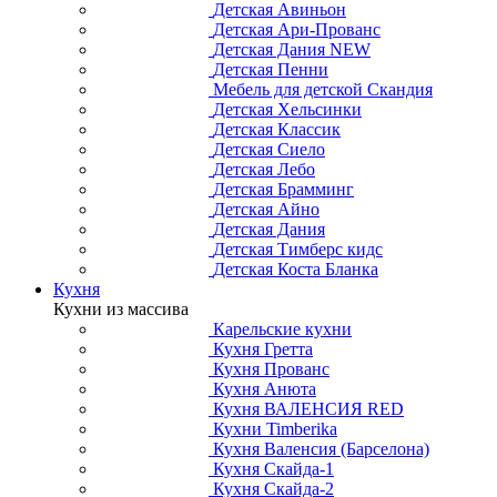
Детская Авиньон
Детская Ари-Прованс
Детская Дания NEW
Детская Пенни
Мебель для детской Скандия
Детская Хельсинки
Детская Классик
Детская Сиело
Детская Лебо
Детская Брамминг
Детская Айно
Детская Дания
Детская Тимберс кидс
Детская Коста Бланка
Кухня
Кухни из массива
Карельские кухни
Кухня Гретта
Кухня Прованс
Кухня Анюта
Кухня ВАЛЕНСИЯ RED
Кухни Timberika
Кухня Валенсия (Барселона)
Кухня Скайда-1
Кухня Скайда-2