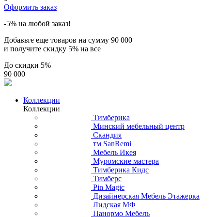
Оформить заказ
-5% на любой заказ!
Добавьте еще товаров на сумму
90 000
и получите скидку
5% на все
До скидки
5%
90 000
Коллекции
Коллекции
Тимберика
Минский мебельный центр
Скандия
тм SanRemi
Мебель Икея
Муромские мастера
Тимберика Кидс
Тимберс
Pin Magic
Дизайнерская Мебель Этажерка
Лидская МФ
Панормо Мебель