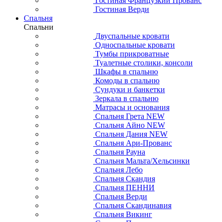
Гостиная Французкий Прованс
Гостиная Верди
Спальня
Спальни
Двуспальные кровати
Односпальные кровати
Тумбы прикроватные
Туалетные столики, консоли
Шкафы в спальню
Комоды в спальню
Сундуки и банкетки
Зеркала в спальню
Матрасы и основания
Спальня Грета NEW
Спальня Айно NEW
Спальня Дания NEW
Спальня Ари-Прованс
Спальня Рауна
Спальня Мальта/Хельсинки
Спальня Лебо
Спальня Скандия
Спальня ПЕННИ
Спальня Верди
Спальня Скандинавия
Спальня Викинг