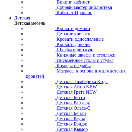
Викинг кабинет
Добрый мастер библиотека
Кабинет Прованс
Детская
Детская мебель
Кровати домики
Детские кровати
Кровати односпальные
Кровати-диваны
Шкафы в детскую
Книжные шкафы и стеллажи
Письменные столы и стулья
Комоды и тумбы
Матрасы и основания для детских
кроватей
Детская Тимберика Кидс
Детская Айно NEW
Детская Грета NEW
Детская Бетти
Детская Рандеву
Детская Ольса-С
Детская Бейли
Детская Рауна
Детская Бридж
Детская Кымор