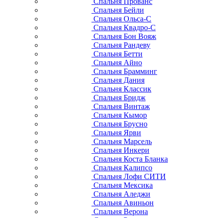
Спальня Прованс
Спальня Бейли
Спальня Ольса-С
Спальня Квадро-С
Спальня Бон Вояж
Спальня Рандеву
Спальня Бетти
Спальня Айно
Спальня Брамминг
Спальня Дания
Спальня Классик
Спальня Бридж
Спальня Винтаж
Спальня Кымор
Спальня Брусно
Спальня Ярви
Спальня Марсель
Спальня Инкери
Спальня Коста Бланка
Спальня Калипсо
Спальня Лофи СИТИ
Спальня Мексика
Спальня Аледжи
Спальня Авиньон
Спальня Верона