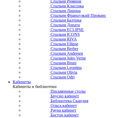
Спальня Римини
Спальня Классика
Спальня Лирона
Спальня Французкий Прованс
Спальня Балтика
Спальня Доната
Спальня ECLIPSE
Спальня ICONS
Спальня RIVA
Спальня Ellipse
Спальня Berber
Спальня Andersen
Спальня Jules Verne
Спальня Bruni
Спальня Leontina
Спальня Olivia
Спальня Odri
Кабинеты
Кабинеты и библиотеки
Письменные столы
Брусно кабинет
Библиотека Скандия
Ольса кабинет
Рауна кабинет
Бостон кабинет