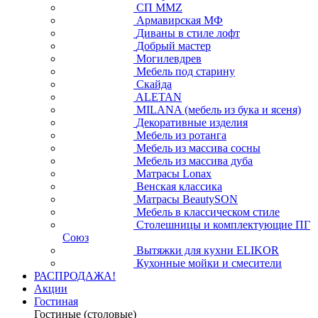
СП ММZ
Армавирская МФ
Диваны в стиле лофт
Добрый мастер
Могилевдрев
Мебель под старину
Скайда
ALETAN
MILANA (мебель из бука и ясеня)
Декоративные изделия
Мебель из ротанга
Мебель из массива сосны
Мебель из массива дуба
Матрасы Lonax
Венская классика
Матрасы BeautySON
Мебель в классическом стиле
Столешницы и комплектующие ПГ
Союз
Вытяжки для кухни ELIKOR
Кухонные мойки и смесители
РАСПРОДАЖА!
Акции
Гостиная
Гостиные (столовые)