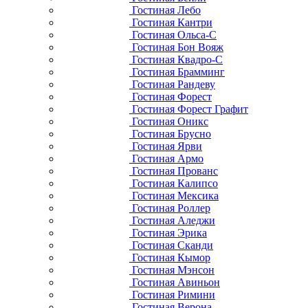
Гостиная Лебо
Гостиная Кантри
Гостиная Ольса-С
Гостиная Бон Вояж
Гостиная Квадро-С
Гостиная Брамминг
Гостиная Рандеву
Гостиная Форест
Гостиная Форест Графит
Гостиная Оникс
Гостиная Брусно
Гостиная Ярви
Гостиная Армо
Гостиная Прованс
Гостиная Калипсо
Гостиная Мексика
Гостиная Роллер
Гостиная Аледжи
Гостиная Эрика
Гостиная Сканди
Гостиная Кымор
Гостиная Мэнсон
Гостиная Авиньон
Гостиная Римини
Гостиная Верона