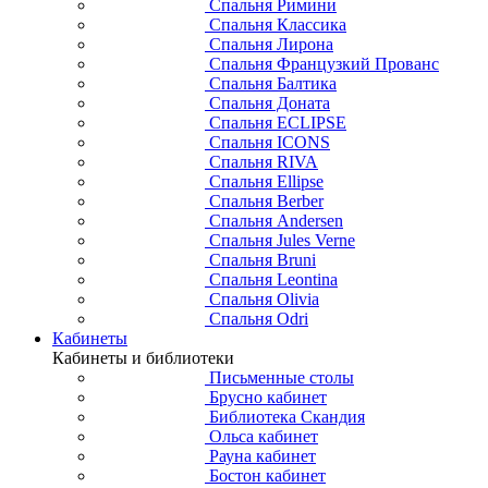
Спальня Римини
Спальня Классика
Спальня Лирона
Спальня Французкий Прованс
Спальня Балтика
Спальня Доната
Спальня ECLIPSE
Спальня ICONS
Спальня RIVA
Спальня Ellipse
Спальня Berber
Спальня Andersen
Спальня Jules Verne
Спальня Bruni
Спальня Leontina
Спальня Olivia
Спальня Odri
Кабинеты
Кабинеты и библиотеки
Письменные столы
Брусно кабинет
Библиотека Скандия
Ольса кабинет
Рауна кабинет
Бостон кабинет