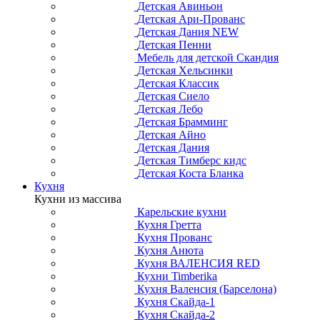
Детская Авиньон
Детская Ари-Прованс
Детская Дания NEW
Детская Пенни
Мебель для детской Скандия
Детская Хельсинки
Детская Классик
Детская Сиело
Детская Лебо
Детская Брамминг
Детская Айно
Детская Дания
Детская Тимберс кидс
Детская Коста Бланка
Кухня
Кухни из массива
Карельские кухни
Кухня Гретта
Кухня Прованс
Кухня Анюта
Кухня ВАЛЕНСИЯ RED
Кухни Timberika
Кухня Валенсия (Барселона)
Кухня Скайда-1
Кухня Скайда-2