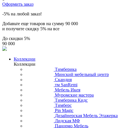
Оформить заказ
-5% на любой заказ!
Добавьте еще товаров на сумму
90 000
и получите скидку
5% на все
До скидки
5%
90 000
Коллекции
Коллекции
Тимберика
Минский мебельный центр
Скандия
тм SanRemi
Мебель Икея
Муромские мастера
Тимберика Кидс
Тимберс
Pin Magic
Дизайнерская Мебель Этажерка
Лидская МФ
Панормо Мебель