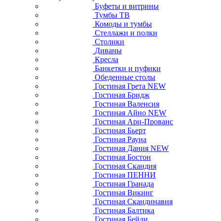
Буфеты и витрины
Тумбы ТВ
Комоды и тумбы
Стеллажи и полки
Столики
Диваны
Кресла
Банкетки и пуфики
Обеденные столы
Гостиная Грета NEW
Гостиная Бридж
Гостиная Валенсия
Гостиная Айно NEW
Гостиная Ари-Прованс
Гостиная Бьерт
Гостиная Рауна
Гостиная Дания NEW
Гостиная Бостон
Гостиная Скандия
Гостиная ПЕННИ
Гостиная Гранада
Гостиная Викинг
Гостиная Скандинавия
Гостиная Балтика
Гостиная Бейли