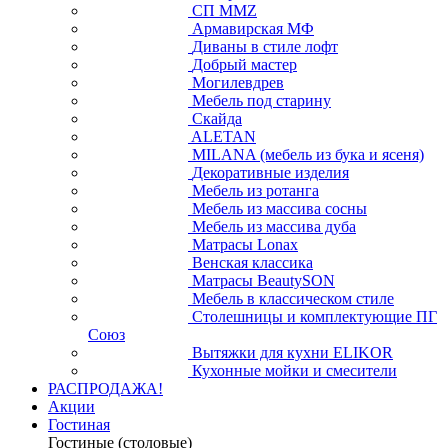
СП ММZ
Армавирская МФ
Диваны в стиле лофт
Добрый мастер
Могилевдрев
Мебель под старину
Скайда
ALETAN
MILANA (мебель из бука и ясеня)
Декоративные изделия
Мебель из ротанга
Мебель из массива сосны
Мебель из массива дуба
Матрасы Lonax
Венская классика
Матрасы BeautySON
Мебель в классическом стиле
Столешницы и комплектующие ПГ
Союз
Вытяжки для кухни ELIKOR
Кухонные мойки и смесители
РАСПРОДАЖА!
Акции
Гостиная
Гостиные (столовые)