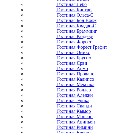
Гостиная Лебо
Гостиная Кантри
Гостиная Ольса-С
Гостиная Бон Вояж
Гостиная Квадро-С
Гостиная Брамминг
Гостиная Рандеву
Гостиная Форест
Гостиная Форест Графит
Гостиная Оникс
Гостиная Брусно
Гостиная Ярви
Гостиная Армо
Гостиная Прованс
Гостиная Калипсо
Гостиная Мексика
Гостиная Роллер
Гостиная Аледжи
Гостиная Эрика
Гостиная Сканди
Гостиная Кымор
Гостиная Мэнсон
Гостиная Авиньон
Гостиная Римини
Гостиная Верона