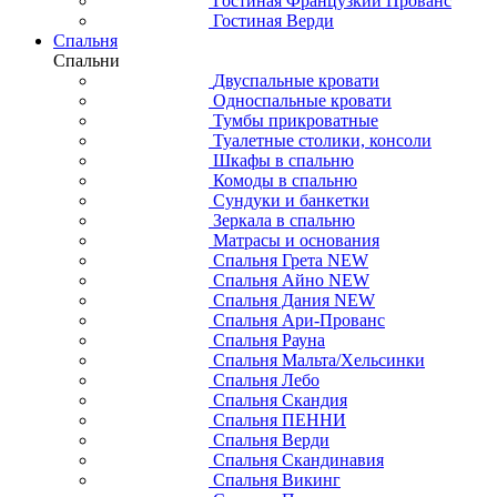
Гостиная Французкий Прованс
Гостиная Верди
Спальня
Спальни
Двуспальные кровати
Односпальные кровати
Тумбы прикроватные
Туалетные столики, консоли
Шкафы в спальню
Комоды в спальню
Сундуки и банкетки
Зеркала в спальню
Матрасы и основания
Спальня Грета NEW
Спальня Айно NEW
Спальня Дания NEW
Спальня Ари-Прованс
Спальня Рауна
Спальня Мальта/Хельсинки
Спальня Лебо
Спальня Скандия
Спальня ПЕННИ
Спальня Верди
Спальня Скандинавия
Спальня Викинг