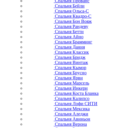
Спальня Прованс
Спальня Бейли
Спальня Ольса-С
Спальня Квадро-С
Спальня Бон Вояж
Спальня Рандеву
Спальня Бетти
Спальня Айно
Спальня Брамминг
Спальня Дания
Спальня Классик
Спальня Бридж
Спальня Винтаж
Спальня Кымор
Спальня Брусно
Спальня Ярви
Спальня Марсель
Спальня Инкери
Спальня Коста Бланка
Спальня Калипсо
Спальня Лофи СИТИ
Спальня Мексика
Спальня Аледжи
Спальня Авиньон
Спальня Верона