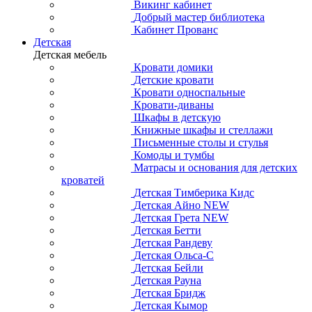
Викинг кабинет
Добрый мастер библиотека
Кабинет Прованс
Детская
Детская мебель
Кровати домики
Детские кровати
Кровати односпальные
Кровати-диваны
Шкафы в детскую
Книжные шкафы и стеллажи
Письменные столы и стулья
Комоды и тумбы
Матрасы и основания для детских
кроватей
Детская Тимберика Кидс
Детская Айно NEW
Детская Грета NEW
Детская Бетти
Детская Рандеву
Детская Ольса-С
Детская Бейли
Детская Рауна
Детская Бридж
Детская Кымор