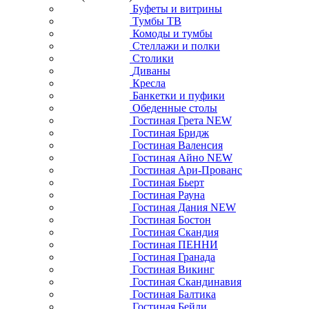
Буфеты и витрины
Тумбы ТВ
Комоды и тумбы
Стеллажи и полки
Столики
Диваны
Кресла
Банкетки и пуфики
Обеденные столы
Гостиная Грета NEW
Гостиная Бридж
Гостиная Валенсия
Гостиная Айно NEW
Гостиная Ари-Прованс
Гостиная Бьерт
Гостиная Рауна
Гостиная Дания NEW
Гостиная Бостон
Гостиная Скандия
Гостиная ПЕННИ
Гостиная Гранада
Гостиная Викинг
Гостиная Скандинавия
Гостиная Балтика
Гостиная Бейли