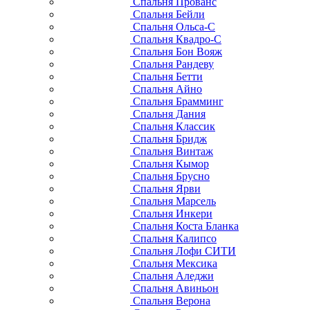
Спальня Прованс
Спальня Бейли
Спальня Ольса-С
Спальня Квадро-С
Спальня Бон Вояж
Спальня Рандеву
Спальня Бетти
Спальня Айно
Спальня Брамминг
Спальня Дания
Спальня Классик
Спальня Бридж
Спальня Винтаж
Спальня Кымор
Спальня Брусно
Спальня Ярви
Спальня Марсель
Спальня Инкери
Спальня Коста Бланка
Спальня Калипсо
Спальня Лофи СИТИ
Спальня Мексика
Спальня Аледжи
Спальня Авиньон
Спальня Верона