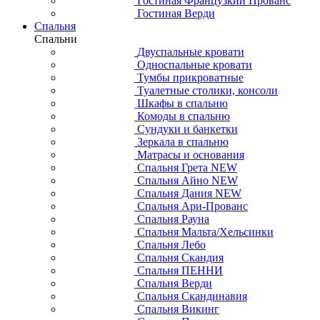
Гостиная Французкий Прованс
Гостиная Верди
Спальня
Спальни
Двуспальные кровати
Односпальные кровати
Тумбы прикроватные
Туалетные столики, консоли
Шкафы в спальню
Комоды в спальню
Сундуки и банкетки
Зеркала в спальню
Матрасы и основания
Спальня Грета NEW
Спальня Айно NEW
Спальня Дания NEW
Спальня Ари-Прованс
Спальня Рауна
Спальня Мальта/Хельсинки
Спальня Лебо
Спальня Скандия
Спальня ПЕННИ
Спальня Верди
Спальня Скандинавия
Спальня Викинг