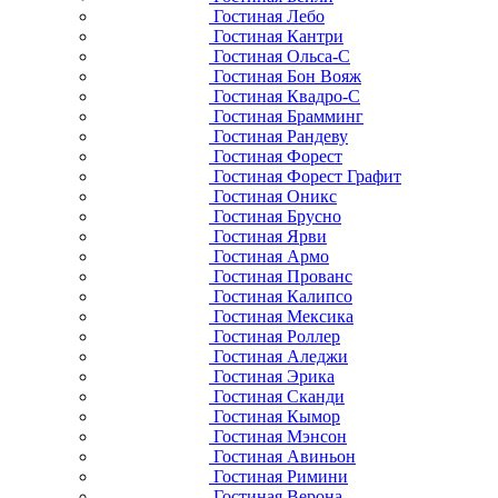
Гостиная Лебо
Гостиная Кантри
Гостиная Ольса-С
Гостиная Бон Вояж
Гостиная Квадро-С
Гостиная Брамминг
Гостиная Рандеву
Гостиная Форест
Гостиная Форест Графит
Гостиная Оникс
Гостиная Брусно
Гостиная Ярви
Гостиная Армо
Гостиная Прованс
Гостиная Калипсо
Гостиная Мексика
Гостиная Роллер
Гостиная Аледжи
Гостиная Эрика
Гостиная Сканди
Гостиная Кымор
Гостиная Мэнсон
Гостиная Авиньон
Гостиная Римини
Гостиная Верона