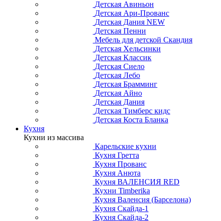
Детская Авиньон
Детская Ари-Прованс
Детская Дания NEW
Детская Пенни
Мебель для детской Скандия
Детская Хельсинки
Детская Классик
Детская Сиело
Детская Лебо
Детская Брамминг
Детская Айно
Детская Дания
Детская Тимберс кидс
Детская Коста Бланка
Кухня
Кухни из массива
Карельские кухни
Кухня Гретта
Кухня Прованс
Кухня Анюта
Кухня ВАЛЕНСИЯ RED
Кухни Timberika
Кухня Валенсия (Барселона)
Кухня Скайда-1
Кухня Скайда-2