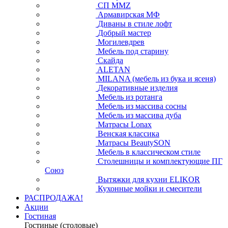
СП ММZ
Армавирская МФ
Диваны в стиле лофт
Добрый мастер
Могилевдрев
Мебель под старину
Скайда
ALETAN
MILANA (мебель из бука и ясеня)
Декоративные изделия
Мебель из ротанга
Мебель из массива сосны
Мебель из массива дуба
Матрасы Lonax
Венская классика
Матрасы BeautySON
Мебель в классическом стиле
Столешницы и комплектующие ПГ
Союз
Вытяжки для кухни ELIKOR
Кухонные мойки и смесители
РАСПРОДАЖА!
Акции
Гостиная
Гостиные (столовые)