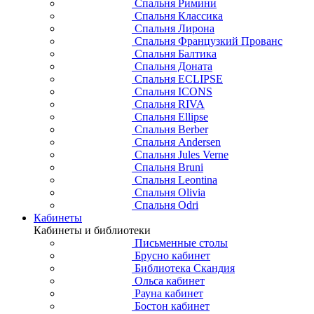
Спальня Римини
Спальня Классика
Спальня Лирона
Спальня Французкий Прованс
Спальня Балтика
Спальня Доната
Спальня ECLIPSE
Спальня ICONS
Спальня RIVA
Спальня Ellipse
Спальня Berber
Спальня Andersen
Спальня Jules Verne
Спальня Bruni
Спальня Leontina
Спальня Olivia
Спальня Odri
Кабинеты
Кабинеты и библиотеки
Письменные столы
Брусно кабинет
Библиотека Скандия
Ольса кабинет
Рауна кабинет
Бостон кабинет