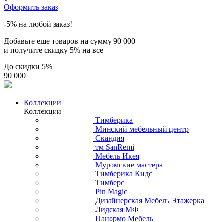
Оформить заказ
-5% на любой заказ!
Добавьте еще товаров на сумму
90 000
и получите скидку
5% на все
До скидки
5%
90 000
Коллекции
Коллекции
Тимберика
Минский мебельный центр
Скандия
тм SanRemi
Мебель Икея
Муромские мастера
Тимберика Кидс
Тимберс
Pin Magic
Дизайнерская Мебель Этажерка
Лидская МФ
Панормо Мебель