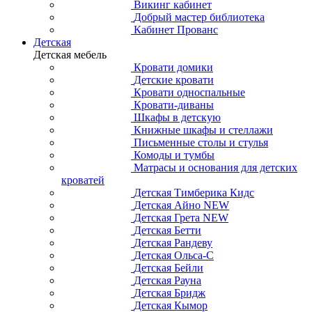
Викинг кабинет
Добрый мастер библиотека
Кабинет Прованс
Детская
Детская мебель
Кровати домики
Детские кровати
Кровати односпальные
Кровати-диваны
Шкафы в детскую
Книжные шкафы и стеллажи
Письменные столы и стулья
Комоды и тумбы
Матрасы и основания для детских
кроватей
Детская Тимберика Кидс
Детская Айно NEW
Детская Грета NEW
Детская Бетти
Детская Рандеву
Детская Ольса-С
Детская Бейли
Детская Рауна
Детская Бридж
Детская Кымор