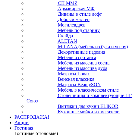
СП ММZ
Армавирская МФ
Диваны в стиле лофт
Добрый мастер
Могилевдрев
Мебель под старину
Скайда
ALETAN
MILANA (мебель из бука и ясеня)
Декоративные изделия
Мебель из ротанга
Мебель из массива сосны
Мебель из массива дуба
Матрасы Lonax
Венская классика
Матрасы BeautySON
Мебель в классическом стиле
Столешницы и комплектующие ПГ
Союз
Вытяжки для кухни ELIKOR
Кухонные мойки и смесители
РАСПРОДАЖА!
Акции
Гостиная
Гостиные (столовые)