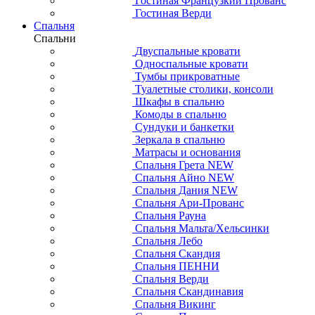
Гостиная Французкий Прованс
Гостиная Верди
Спальня
Спальни
Двуспальные кровати
Односпальные кровати
Тумбы прикроватные
Туалетные столики, консоли
Шкафы в спальню
Комоды в спальню
Сундуки и банкетки
Зеркала в спальню
Матрасы и основания
Спальня Грета NEW
Спальня Айно NEW
Спальня Дания NEW
Спальня Ари-Прованс
Спальня Рауна
Спальня Мальта/Хельсинки
Спальня Лебо
Спальня Скандия
Спальня ПЕННИ
Спальня Верди
Спальня Скандинавия
Спальня Викинг