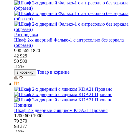
Распродажа
Шкаф 2-х дверный Фалько-1 с антресолью без зеркала
(образец)
990
565
1820
42 925
50 500
-
15
%
Товар в корзине
в корзину
Новинка
Шкаф 2-х дверный с ящиком KDA21 Прованс
1200
600
1900
79 370
93 377
-
15
%