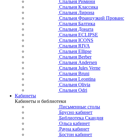
Спальня Римини
Спальня Классика
Спальня Лирона
Спальня Французкий Прованс
Спальня Балтика
Спальня Доната
Спальня ECLIPSE
Спальня ICONS
Спальня RIVA
Спальня Ellipse
Спальня Berber
Спальня Andersen
Спальня Jules Verne
Спальня Bruni
Спальня Leontina
Спальня Olivia
Спальня Odri
Кабинеты
Кабинеты и библиотеки
Письменные столы
Брусно кабинет
Библиотека Скандия
Ольса кабинет
Рауна кабинет
Бостон кабинет