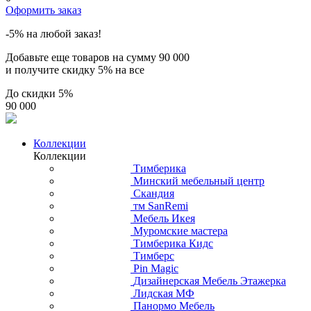
Оформить заказ
-5% на любой заказ!
Добавьте еще товаров на сумму
90 000
и получите скидку
5% на все
До скидки
5%
90 000
Коллекции
Коллекции
Тимберика
Минский мебельный центр
Скандия
тм SanRemi
Мебель Икея
Муромские мастера
Тимберика Кидс
Тимберс
Pin Magic
Дизайнерская Мебель Этажерка
Лидская МФ
Панормо Мебель