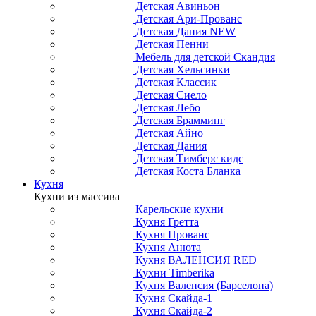
Детская Авиньон
Детская Ари-Прованс
Детская Дания NEW
Детская Пенни
Мебель для детской Скандия
Детская Хельсинки
Детская Классик
Детская Сиело
Детская Лебо
Детская Брамминг
Детская Айно
Детская Дания
Детская Тимберс кидс
Детская Коста Бланка
Кухня
Кухни из массива
Карельские кухни
Кухня Гретта
Кухня Прованс
Кухня Анюта
Кухня ВАЛЕНСИЯ RED
Кухни Timberika
Кухня Валенсия (Барселона)
Кухня Скайда-1
Кухня Скайда-2