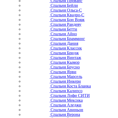
Спальня Прованс
Спальня Бейли
Спальня Ольса-С
Спальня Квадро-С
Спальня Бон Вояж
Спальня Рандеву
Спальня Бетти
Спальня Айно
Спальня Брамминг
Спальня Дания
Спальня Классик
Спальня Бридж
Спальня Винтаж
Спальня Кымор
Спальня Брусно
Спальня Ярви
Спальня Марсель
Спальня Инкери
Спальня Коста Бланка
Спальня Калипсо
Спальня Лофи СИТИ
Спальня Мексика
Спальня Аледжи
Спальня Авиньон
Спальня Верона