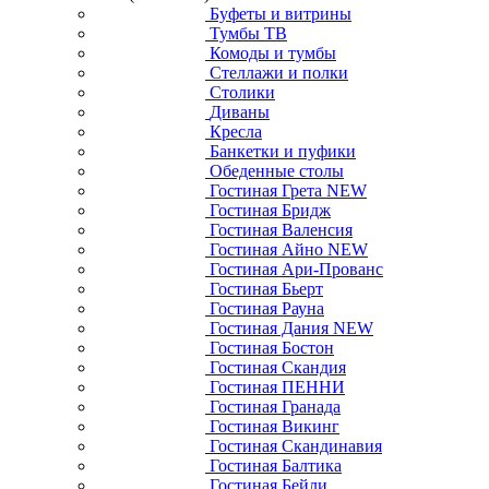
Буфеты и витрины
Тумбы ТВ
Комоды и тумбы
Стеллажи и полки
Столики
Диваны
Кресла
Банкетки и пуфики
Обеденные столы
Гостиная Грета NEW
Гостиная Бридж
Гостиная Валенсия
Гостиная Айно NEW
Гостиная Ари-Прованс
Гостиная Бьерт
Гостиная Рауна
Гостиная Дания NEW
Гостиная Бостон
Гостиная Скандия
Гостиная ПЕННИ
Гостиная Гранада
Гостиная Викинг
Гостиная Скандинавия
Гостиная Балтика
Гостиная Бейли