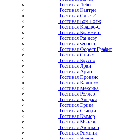
Гостиная Лебо
Гостиная Кантри
Гостиная Ольса-С
Гостиная Бон Вояж
Гостиная Квадро-С
Гостиная Брамминг
Гостиная Рандеву
Гостиная Форест
Гостиная Форест Графит
Гостиная Оникс
Гостиная Брусно
Гостиная Ярви
Гостиная Армо
Гостиная Прованс
Гостиная Калипсо
Гостиная Мексика
Гостиная Роллер
Гостиная Аледжи
Гостиная Эрика
Гостиная Сканди
Гостиная Кымор
Гостиная Мэнсон
Гостиная Авиньон
Гостиная Римини
Гостиная Верона