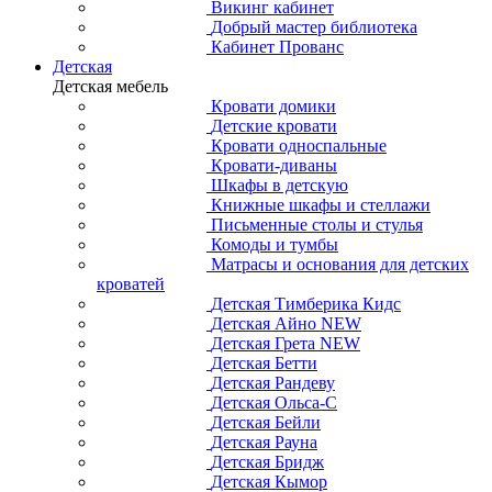
Викинг кабинет
Добрый мастер библиотека
Кабинет Прованс
Детская
Детская мебель
Кровати домики
Детские кровати
Кровати односпальные
Кровати-диваны
Шкафы в детскую
Книжные шкафы и стеллажи
Письменные столы и стулья
Комоды и тумбы
Матрасы и основания для детских
кроватей
Детская Тимберика Кидс
Детская Айно NEW
Детская Грета NEW
Детская Бетти
Детская Рандеву
Детская Ольса-С
Детская Бейли
Детская Рауна
Детская Бридж
Детская Кымор