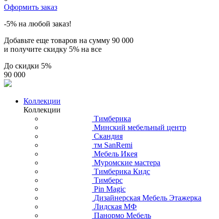
Оформить заказ
-5% на любой заказ!
Добавьте еще товаров на сумму
90 000
и получите скидку
5% на все
До скидки
5%
90 000
Коллекции
Коллекции
Тимберика
Минский мебельный центр
Скандия
тм SanRemi
Мебель Икея
Муромские мастера
Тимберика Кидс
Тимберс
Pin Magic
Дизайнерская Мебель Этажерка
Лидская МФ
Панормо Мебель