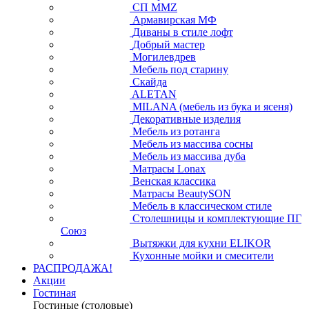
СП ММZ
Армавирская МФ
Диваны в стиле лофт
Добрый мастер
Могилевдрев
Мебель под старину
Скайда
ALETAN
MILANA (мебель из бука и ясеня)
Декоративные изделия
Мебель из ротанга
Мебель из массива сосны
Мебель из массива дуба
Матрасы Lonax
Венская классика
Матрасы BeautySON
Мебель в классическом стиле
Столешницы и комплектующие ПГ
Союз
Вытяжки для кухни ELIKOR
Кухонные мойки и смесители
РАСПРОДАЖА!
Акции
Гостиная
Гостиные (столовые)