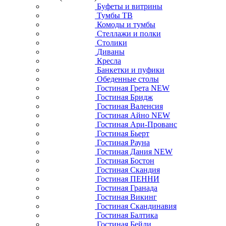
Буфеты и витрины
Тумбы ТВ
Комоды и тумбы
Стеллажи и полки
Столики
Диваны
Кресла
Банкетки и пуфики
Обеденные столы
Гостиная Грета NEW
Гостиная Бридж
Гостиная Валенсия
Гостиная Айно NEW
Гостиная Ари-Прованс
Гостиная Бьерт
Гостиная Рауна
Гостиная Дания NEW
Гостиная Бостон
Гостиная Скандия
Гостиная ПЕННИ
Гостиная Гранада
Гостиная Викинг
Гостиная Скандинавия
Гостиная Балтика
Гостиная Бейли