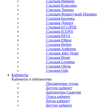
Спальня Римини
Спальня Классика
Спальня Лирона
Спальня Французкий Прованс
Спальня Балтика
Спальня Доната
Спальня ECLIPSE
Спальня ICONS
Спальня RIVA
Спальня Ellipse
Спальня Berber
Спальня Andersen
Спальня Jules Verne
Спальня Bruni
Спальня Leontina
Спальня Olivia
Спальня Odri
Кабинеты
Кабинеты и библиотеки
Письменные столы
Брусно кабинет
Библиотека Скандия
Ольса кабинет
Рауна кабинет
Бостон кабинет