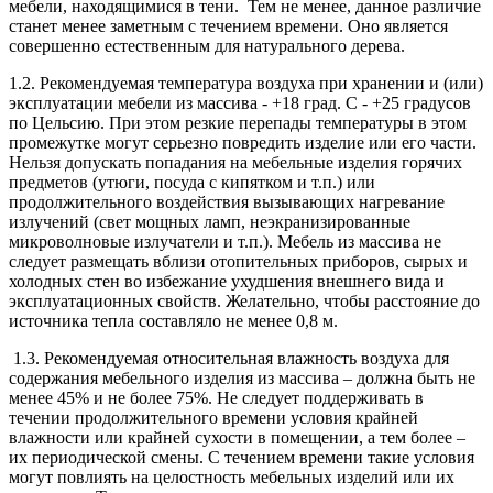
мебели, находящимися в тени. Тем не менее, данное различие
станет менее заметным с течением времени. Оно является
совершенно естественным для натурального дерева.
1.2. Рекомендуемая температура воздуха при хранении и (или)
эксплуатации мебели из массива - +18 град. С - +25 градусов
по Цельсию. При этом резкие перепады температуры в этом
промежутке могут серьезно повредить изделие или его части.
Нельзя допускать попадания на мебельные изделия горячих
предметов (утюги, посуда с кипятком и т.п.) или
продолжительного воздействия вызывающих нагревание
излучений (свет мощных ламп, неэкранизированные
микроволновые излучатели и т.п.). Мебель из массива не
следует размещать вблизи отопительных приборов, сырых и
холодных стен во избежание ухудшения внешнего вида и
эксплуатационных свойств. Желательно, чтобы расстояние до
источника тепла составляло не менее 0,8 м.
1.3. Рекомендуемая относительная влажность воздуха для
содержания мебельного изделия из массива – должна быть не
менее 45% и не более 75%. Не следует поддерживать в
течении продолжительного времени условия крайней
влажности или крайней сухости в помещении, а тем более –
их периодической смены. С течением времени такие условия
могут повлиять на целостность мебельных изделий или их