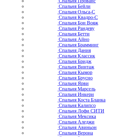
Спальня Прованс
Спальня Бейли
Спальня Ольса-С
Спальня Квадро-С
Спальня Бон Вояж
Спальня Рандеву
Спальня Бетти
Спальня Айно
Спальня Брамминг
Спальня Дания
Спальня Классик
Спальня Бридж
Спальня Винтаж
Спальня Кымор
Спальня Брусно
Спальня Ярви
Спальня Марсель
Спальня Инкери
Спальня Коста Бланка
Спальня Калипсо
Спальня Лофи СИТИ
Спальня Мексика
Спальня Аледжи
Спальня Авиньон
Спальня Верона