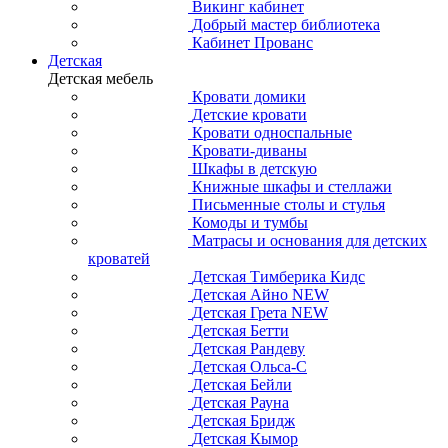
Викинг кабинет
Добрый мастер библиотека
Кабинет Прованс
Детская
Детская мебель
Кровати домики
Детские кровати
Кровати односпальные
Кровати-диваны
Шкафы в детскую
Книжные шкафы и стеллажи
Письменные столы и стулья
Комоды и тумбы
Матрасы и основания для детских
кроватей
Детская Тимберика Кидс
Детская Айно NEW
Детская Грета NEW
Детская Бетти
Детская Рандеву
Детская Ольса-С
Детская Бейли
Детская Рауна
Детская Бридж
Детская Кымор