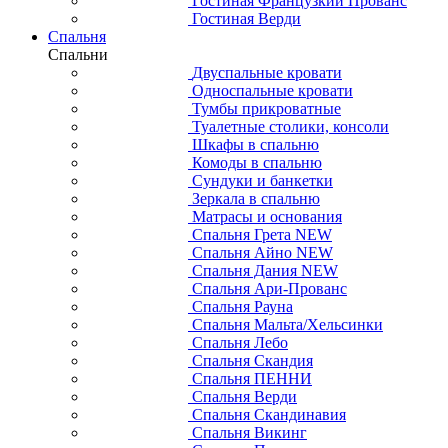
Гостиная Французкий Прованс
Гостиная Верди
Спальня
Спальни
Двуспальные кровати
Односпальные кровати
Тумбы прикроватные
Туалетные столики, консоли
Шкафы в спальню
Комоды в спальню
Сундуки и банкетки
Зеркала в спальню
Матрасы и основания
Спальня Грета NEW
Спальня Айно NEW
Спальня Дания NEW
Спальня Ари-Прованс
Спальня Рауна
Спальня Мальта/Хельсинки
Спальня Лебо
Спальня Скандия
Спальня ПЕННИ
Спальня Верди
Спальня Скандинавия
Спальня Викинг