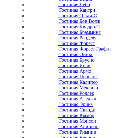
Гостиная Лебо
Гостиная Кантри
Гостиная Ольса-С
Гостиная Бон Вояж
Гостиная Квадро-С
Гостиная Брамминг
Гостиная Рандеву
Гостиная Форест
Гостиная Форест Графит
Гостиная Оникс
Гостиная Брусно
Гостиная Ярви
Гостиная Армо
Гостиная Прованс
Гостиная Калипсо
Гостиная Мексика
Гостиная Роллер
Гостиная Аледжи
Гостиная Эрика
Гостиная Сканди
Гостиная Кымор
Гостиная Мэнсон
Гостиная Авиньон
Гостиная Римини
Гостиная Верона