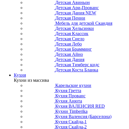
Детская Авиньон
Детская Ари-Прованс
Детская Дания NEW
Детская Пенни
Мебель для детской Скандия
Детская Хельсинки
Детская Классик
Детская Сиело
Детская Лебо
Детская Брамминг
Детская Айно
Детская Дания
Детская Тимберс кидс
Детская Коста Бланка
Кухня
Кухни из массива
Карельские кухни
Кухня Гретта
Кухня Прованс
Кухня Анюта
Кухня ВАЛЕНСИЯ RED
Кухни Timberika
Кухня Валенсия (Барселона)
Кухня Скайда-1
Кухня Скайда-2