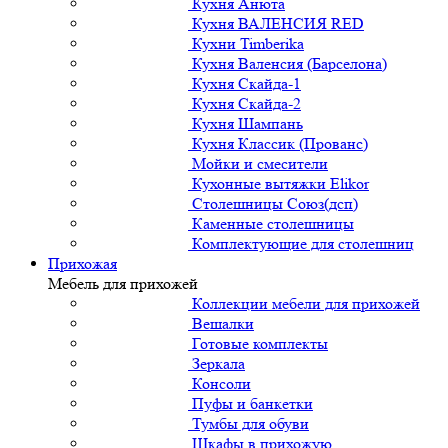
Кухня Анюта
Кухня ВАЛЕНСИЯ RED
Кухни Timberika
Кухня Валенсия (Барселона)
Кухня Скайда-1
Кухня Скайда-2
Кухня Шампань
Кухня Классик (Прованс)
Мойки и смесители
Кухонные вытяжки Elikor
Столешницы Союз(дсп)
Каменные столешницы
Комплектующие для столешниц
Прихожая
Мебель для прихожей
Коллекции мебели для прихожей
Вешалки
Готовые комплекты
Зеркала
Консоли
Пуфы и банкетки
Тумбы для обуви
Шкафы в прихожую