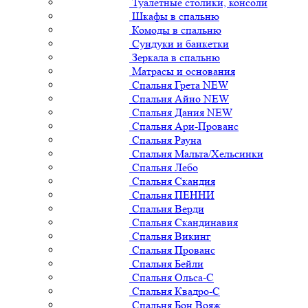
Туалетные столики, консоли
Шкафы в спальню
Комоды в спальню
Сундуки и банкетки
Зеркала в спальню
Матрасы и основания
Спальня Грета NEW
Спальня Айно NEW
Спальня Дания NEW
Спальня Ари-Прованс
Спальня Рауна
Спальня Мальта/Хельсинки
Спальня Лебо
Спальня Скандия
Спальня ПЕННИ
Спальня Верди
Спальня Скандинавия
Спальня Викинг
Спальня Прованс
Спальня Бейли
Спальня Ольса-С
Спальня Квадро-С
Спальня Бон Вояж