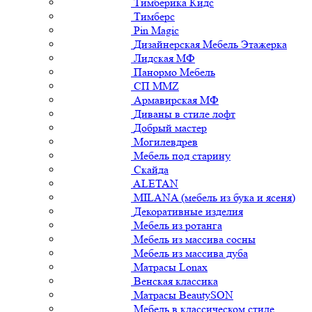
Тимберика Кидс
Тимберс
Pin Magic
Дизайнерская Мебель Этажерка
Лидская МФ
Панормо Мебель
СП ММZ
Армавирская МФ
Диваны в стиле лофт
Добрый мастер
Могилевдрев
Мебель под старину
Скайда
ALETAN
MILANA (мебель из бука и ясеня)
Декоративные изделия
Мебель из ротанга
Мебель из массива сосны
Мебель из массива дуба
Матрасы Lonax
Венская классика
Матрасы BeautySON
Мебель в классическом стиле