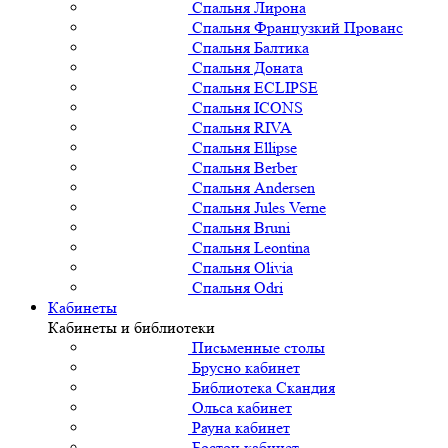
Спальня Лирона
Спальня Французкий Прованс
Спальня Балтика
Спальня Доната
Спальня ECLIPSE
Спальня ICONS
Спальня RIVA
Спальня Ellipse
Спальня Berber
Спальня Andersen
Спальня Jules Verne
Спальня Bruni
Спальня Leontina
Спальня Olivia
Спальня Odri
Кабинеты
Кабинеты и библиотеки
Письменные столы
Брусно кабинет
Библиотека Скандия
Ольса кабинет
Рауна кабинет
Бостон кабинет