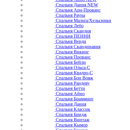
Спальня Дания NEW
Спальня Ари-Прованс
Спальня Рауна
Спальня Мальта/Хельсинки
Спальня Лебо
Спальня Скандия
Спальня ПЕННИ
Спальня Верди
Спальня Скандинавия
Спальня Викинг
Спальня Прованс
Спальня Бейли
Спальня Ольса-С
Спальня Квадро-С
Спальня Бон Вояж
Спальня Рандеву
Спальня Бетти
Спальня Айно
Спальня Брамминг
Спальня Дания
Спальня Классик
Спальня Бридж
Спальня Винтаж
Спальня Кымор