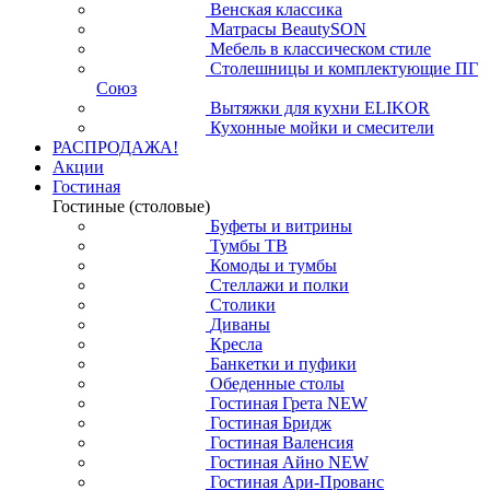
Венская классика
Матрасы BeautySON
Мебель в классическом стиле
Столешницы и комплектующие ПГ
Союз
Вытяжки для кухни ELIKOR
Кухонные мойки и смесители
РАСПРОДАЖА!
Акции
Гостиная
Гостиные (столовые)
Буфеты и витрины
Тумбы ТВ
Комоды и тумбы
Стеллажи и полки
Столики
Диваны
Кресла
Банкетки и пуфики
Обеденные столы
Гостиная Грета NEW
Гостиная Бридж
Гостиная Валенсия
Гостиная Айно NEW
Гостиная Ари-Прованс