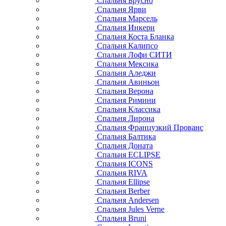
Спальня Брусно
Спальня Ярви
Спальня Марсель
Спальня Инкери
Спальня Коста Бланка
Спальня Калипсо
Спальня Лофи СИТИ
Спальня Мексика
Спальня Аледжи
Спальня Авиньон
Спальня Верона
Спальня Римини
Спальня Классика
Спальня Лирона
Спальня Французкий Прованс
Спальня Балтика
Спальня Доната
Спальня ECLIPSE
Спальня ICONS
Спальня RIVA
Спальня Ellipse
Спальня Berber
Спальня Andersen
Спальня Jules Verne
Спальня Bruni