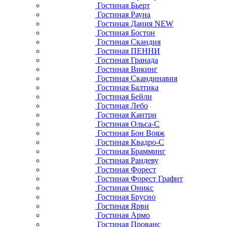
Гостиная Бьерт
Гостиная Рауна
Гостиная Дания NEW
Гостиная Бостон
Гостиная Скандия
Гостиная ПЕННИ
Гостиная Гранада
Гостиная Викинг
Гостиная Скандинавия
Гостиная Балтика
Гостиная Бейли
Гостиная Лебо
Гостиная Кантри
Гостиная Ольса-С
Гостиная Бон Вояж
Гостиная Квадро-С
Гостиная Брамминг
Гостиная Рандеву
Гостиная Форест
Гостиная Форест Графит
Гостиная Оникс
Гостиная Брусно
Гостиная Ярви
Гостиная Армо
Гостиная Прованс