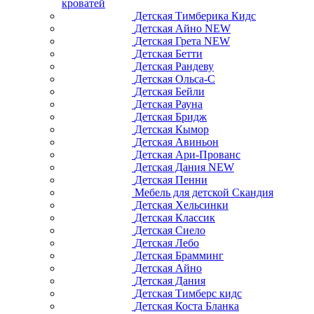
кроватей
Детская Тимберика Кидс
Детская Айно NEW
Детская Грета NEW
Детская Бетти
Детская Рандеву
Детская Ольса-С
Детская Бейли
Детская Рауна
Детская Бридж
Детская Кымор
Детская Авиньон
Детская Ари-Прованс
Детская Дания NEW
Детская Пенни
Мебель для детской Скандия
Детская Хельсинки
Детская Классик
Детская Сиело
Детская Лебо
Детская Брамминг
Детская Айно
Детская Дания
Детская Тимберс кидс
Детская Коста Бланка