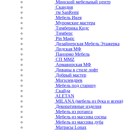
Минский мебельный центр
Скандия
тм SanRemi
Мебель Икея
Муромские мастера
Тимберика Кидс
Тимберс
Pin Magic
Дизайнерская Мебель Этажерка
Лидская МФ
Панормо Мебель
СП ММZ
Армавирская МФ
Диваны в стиле лофт
Добрый мастер
Могилевдрев
Мебель под старину
Скайда
ALETAN
MILANA (мебель из бука и ясеня)
Декоративные изделия
Мебель из ротанга
Мебель из массива сосны
Мебель из массива дуба
Матрасы Lonax