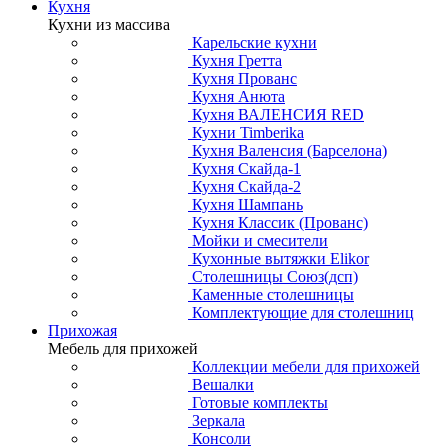
Кухня
Кухни из массива
Карельские кухни
Кухня Гретта
Кухня Прованс
Кухня Анюта
Кухня ВАЛЕНСИЯ RED
Кухни Timberika
Кухня Валенсия (Барселона)
Кухня Скайда-1
Кухня Скайда-2
Кухня Шампань
Кухня Классик (Прованс)
Мойки и смесители
Кухонные вытяжки Elikor
Столешницы Союз(дсп)
Каменные столешницы
Комплектующие для столешниц
Прихожая
Мебель для прихожей
Коллекции мебели для прихожей
Вешалки
Готовые комплекты
Зеркала
Консоли