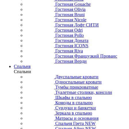
Гостиная Gouache
Гостиная Olivia
Гостиная Bruni
Гостиная Nicole
Гостиная Лофт СИТИ
Гостиная Odri
Гостиная Pollo
Гостиная Доната
Гостиная ICONS
Гостиная Riva
Гостиная Французкий Прованс
Гостиная Верди
Спальня
Спальни
Двуспальные кровати
Односпальные кровати
Тумбы прикроватные
Туалетные столики, консоли
Шкафы в спальню
Комоды в спальню
Сундуки и банкетки
Зеркала в спальню
Матрасы и основания
Спальня Грета NEW
Спальня Айно NEW