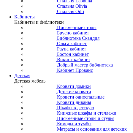
Спальня Leontina
Спальня Olivia
Спальня Odri
Кабинеты
Кабинеты и библиотеки
Письменные столы
Брусно кабинет
Библиотека Скандия
Ольса кабинет
Рауна кабинет
Бостон кабинет
Викинг кабинет
Добрый мастер библиотека
Кабинет Прованс
Детская
Детская мебель
Кровати домики
Детские кровати
Кровати односпальные
Кровати-диваны
Шкафы в детскую
Книжные шкафы и стеллажи
Письменные столы и стулья
Комоды и тумбы
Матрасы и основания для детских