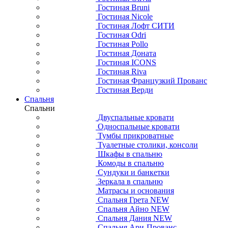
Гостиная Bruni
Гостиная Nicole
Гостиная Лофт СИТИ
Гостиная Odri
Гостиная Pollo
Гостиная Доната
Гостиная ICONS
Гостиная Riva
Гостиная Французкий Прованс
Гостиная Верди
Спальня
Спальни
Двуспальные кровати
Односпальные кровати
Тумбы прикроватные
Туалетные столики, консоли
Шкафы в спальню
Комоды в спальню
Сундуки и банкетки
Зеркала в спальню
Матрасы и основания
Спальня Грета NEW
Спальня Айно NEW
Спальня Дания NEW
Спальня Ари-Прованс