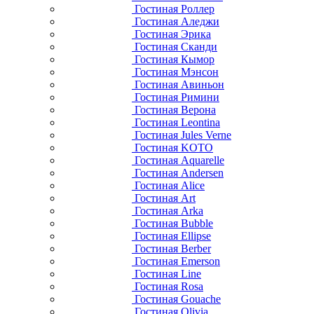
Гостиная Роллер
Гостиная Аледжи
Гостиная Эрика
Гостиная Сканди
Гостиная Кымор
Гостиная Мэнсон
Гостиная Авиньон
Гостиная Римини
Гостиная Верона
Гостиная Leontina
Гостиная Jules Verne
Гостиная KOTO
Гостиная Aquarelle
Гостиная Andersen
Гостиная Alice
Гостиная Art
Гостиная Arka
Гостиная Bubble
Гостиная Ellipse
Гостиная Berber
Гостиная Emerson
Гостиная Line
Гостиная Rosa
Гостиная Gouache
Гостиная Olivia