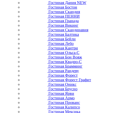
Гостиная Дания NEW
Гостиная Бостон
Гостиная Скандия
Гостиная ПЕННИ
Гостиная Гранада
Гостиная Викинг
Гостиная Скандинавия
Гостиная Балтика
Гостиная Бейли
Гостиная Лебо
Гостиная Кантри
Гостиная Ольса-С
Гостиная Бон Вояж
Гостиная Квадро-С
Гостиная Брамминг
Гостиная Рандеву
Гостиная Форест
Гостиная Форест Графит
Гостиная Оникс
Гостиная Брусно
Гостиная Ярви
Гостиная Армо
Гостиная Прованс
Гостиная Калипсо
Гостиная Мексика