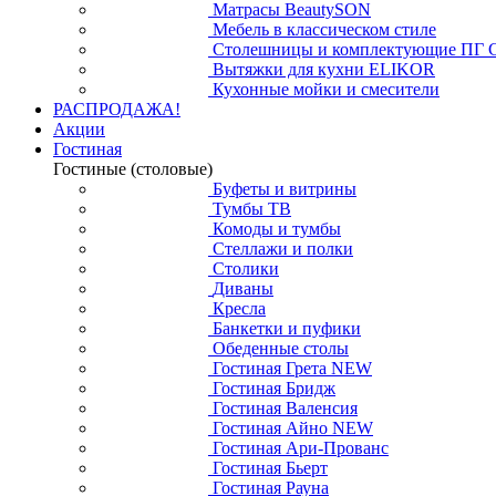
Матрасы BeautySON
Мебель в классическом стиле
Столешницы и комплектующие ПГ 
Вытяжки для кухни ELIKOR
Кухонные мойки и смесители
РАСПРОДАЖА!
Акции
Гостиная
Гостиные (столовые)
Буфеты и витрины
Тумбы ТВ
Комоды и тумбы
Стеллажи и полки
Столики
Диваны
Кресла
Банкетки и пуфики
Обеденные столы
Гостиная Грета NEW
Гостиная Бридж
Гостиная Валенсия
Гостиная Айно NEW
Гостиная Ари-Прованс
Гостиная Бьерт
Гостиная Рауна