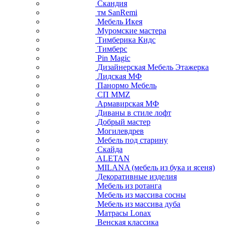
Скандия
тм SanRemi
Мебель Икея
Муромские мастера
Тимберика Кидс
Тимберс
Pin Magic
Дизайнерская Мебель Этажерка
Лидская МФ
Панормо Мебель
СП ММZ
Армавирская МФ
Диваны в стиле лофт
Добрый мастер
Могилевдрев
Мебель под старину
Скайда
ALETAN
MILANA (мебель из бука и ясеня)
Декоративные изделия
Мебель из ротанга
Мебель из массива сосны
Мебель из массива дуба
Матрасы Lonax
Венская классика