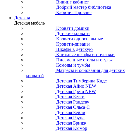
Викинг кабинет
Добрый мастер библиотека
Кабинет Прованс
Детская
Детская мебель
Кровати домики
Детские кровати
Кровати односпальные
Кровати-диваны
Шкафы в детскую
Книжные шкафы и стеллажи
Письменные столы и стулья
Комоды и тумбы
Матрасы и основания для детских
кроватей
Детская Тимберика Кидс
Детская Айно NEW
Детская Грета NEW
Детская Бетти
Детская Рандеву
Детская Ольса-С
Детская Бейли
Детская Рауна
Детская Бридж
Детская Кымор