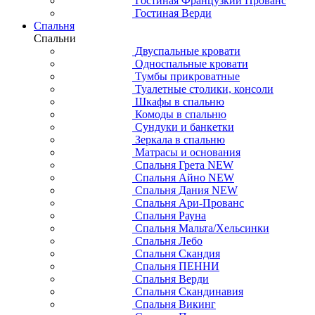
Гостиная Французкий Прованс
Гостиная Верди
Спальня
Спальни
Двуспальные кровати
Односпальные кровати
Тумбы прикроватные
Туалетные столики, консоли
Шкафы в спальню
Комоды в спальню
Сундуки и банкетки
Зеркала в спальню
Матрасы и основания
Спальня Грета NEW
Спальня Айно NEW
Спальня Дания NEW
Спальня Ари-Прованс
Спальня Рауна
Спальня Мальта/Хельсинки
Спальня Лебо
Спальня Скандия
Спальня ПЕННИ
Спальня Верди
Спальня Скандинавия
Спальня Викинг