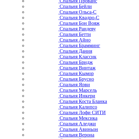
Спальня Прованс
Спальня Бейли
Спальня Ольса-С
Спальня Квадро-С
Спальня Бон Вояж
Спальня Рандеву
Спальня Бетти
Спальня Айно
Спальня Брамминг
Спальня Дания
Спальня Классик
Спальня Бридж
Спальня Винтаж
Спальня Кымор
Спальня Брусно
Спальня Ярви
Спальня Марсель
Спальня Инкери
Спальня Коста Бланка
Спальня Калипсо
Спальня Лофи СИТИ
Спальня Мексика
Спальня Аледжи
Спальня Авиньон
Спальня Верона