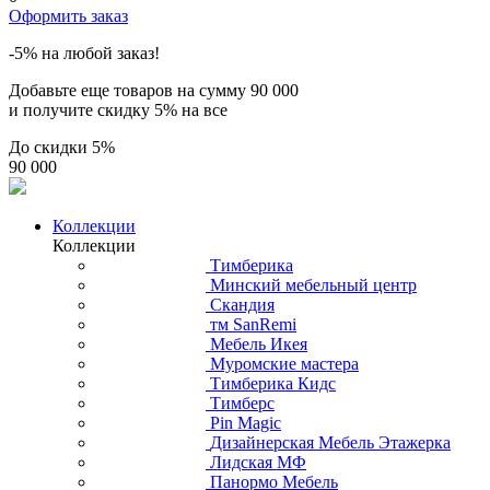
Оформить заказ
-5% на любой заказ!
Добавьте еще товаров на сумму
90 000
и получите скидку
5% на все
До скидки
5%
90 000
Коллекции
Коллекции
Тимберика
Минский мебельный центр
Скандия
тм SanRemi
Мебель Икея
Муромские мастера
Тимберика Кидс
Тимберс
Pin Magic
Дизайнерская Мебель Этажерка
Лидская МФ
Панормо Мебель