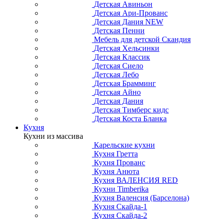
Детская Авиньон
Детская Ари-Прованс
Детская Дания NEW
Детская Пенни
Мебель для детской Скандия
Детская Хельсинки
Детская Классик
Детская Сиело
Детская Лебо
Детская Брамминг
Детская Айно
Детская Дания
Детская Тимберс кидс
Детская Коста Бланка
Кухня
Кухни из массива
Карельские кухни
Кухня Гретта
Кухня Прованс
Кухня Анюта
Кухня ВАЛЕНСИЯ RED
Кухни Timberika
Кухня Валенсия (Барселона)
Кухня Скайда-1
Кухня Скайда-2