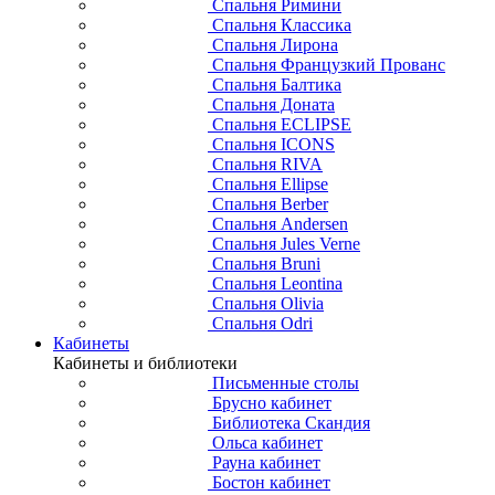
Спальня Римини
Спальня Классика
Спальня Лирона
Спальня Французкий Прованс
Спальня Балтика
Спальня Доната
Спальня ECLIPSE
Спальня ICONS
Спальня RIVA
Спальня Ellipse
Спальня Berber
Спальня Andersen
Спальня Jules Verne
Спальня Bruni
Спальня Leontina
Спальня Olivia
Спальня Odri
Кабинеты
Кабинеты и библиотеки
Письменные столы
Брусно кабинет
Библиотека Скандия
Ольса кабинет
Рауна кабинет
Бостон кабинет