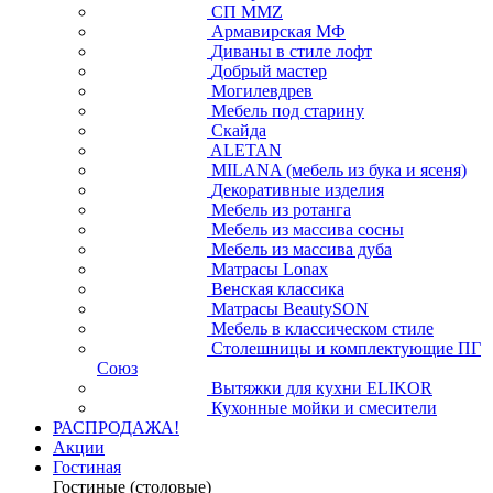
СП ММZ
Армавирская МФ
Диваны в стиле лофт
Добрый мастер
Могилевдрев
Мебель под старину
Скайда
ALETAN
MILANA (мебель из бука и ясеня)
Декоративные изделия
Мебель из ротанга
Мебель из массива сосны
Мебель из массива дуба
Матрасы Lonax
Венская классика
Матрасы BeautySON
Мебель в классическом стиле
Столешницы и комплектующие ПГ
Союз
Вытяжки для кухни ELIKOR
Кухонные мойки и смесители
РАСПРОДАЖА!
Акции
Гостиная
Гостиные (столовые)