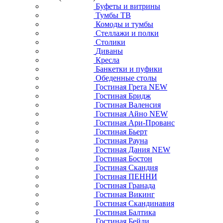
Буфеты и витрины
Тумбы ТВ
Комоды и тумбы
Стеллажи и полки
Столики
Диваны
Кресла
Банкетки и пуфики
Обеденные столы
Гостиная Грета NEW
Гостиная Бридж
Гостиная Валенсия
Гостиная Айно NEW
Гостиная Ари-Прованс
Гостиная Бьерт
Гостиная Рауна
Гостиная Дания NEW
Гостиная Бостон
Гостиная Скандия
Гостиная ПЕННИ
Гостиная Гранада
Гостиная Викинг
Гостиная Скандинавия
Гостиная Балтика
Гостиная Бейли