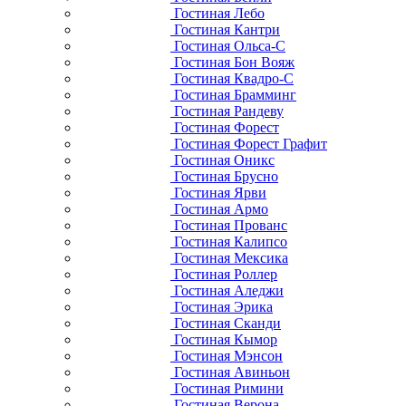
Гостиная Лебо
Гостиная Кантри
Гостиная Ольса-С
Гостиная Бон Вояж
Гостиная Квадро-С
Гостиная Брамминг
Гостиная Рандеву
Гостиная Форест
Гостиная Форест Графит
Гостиная Оникс
Гостиная Брусно
Гостиная Ярви
Гостиная Армо
Гостиная Прованс
Гостиная Калипсо
Гостиная Мексика
Гостиная Роллер
Гостиная Аледжи
Гостиная Эрика
Гостиная Сканди
Гостиная Кымор
Гостиная Мэнсон
Гостиная Авиньон
Гостиная Римини
Гостиная Верона