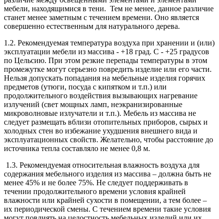
мебели, находящимися в тени. Тем не менее, данное различие
станет менее заметным с течением времени. Оно является
совершенно естественным для натурального дерева.
1.2. Рекомендуемая температура воздуха при хранении и (или)
эксплуатации мебели из массива - +18 град. С - +25 градусов
по Цельсию. При этом резкие перепады температуры в этом
промежутке могут серьезно повредить изделие или его части.
Нельзя допускать попадания на мебельные изделия горячих
предметов (утюги, посуда с кипятком и т.п.) или
продолжительного воздействия вызывающих нагревание
излучений (свет мощных ламп, неэкранизированные
микроволновые излучатели и т.п.). Мебель из массива не
следует размещать вблизи отопительных приборов, сырых и
холодных стен во избежание ухудшения внешнего вида и
эксплуатационных свойств. Желательно, чтобы расстояние до
источника тепла составляло не менее 0,8 м.
1.3. Рекомендуемая относительная влажность воздуха для
содержания мебельного изделия из массива – должна быть не
менее 45% и не более 75%. Не следует поддерживать в
течении продолжительного времени условия крайней
влажности или крайней сухости в помещении, а тем более –
их периодической смены. С течением времени такие условия
могут повлиять на целостность мебельных изделий или их