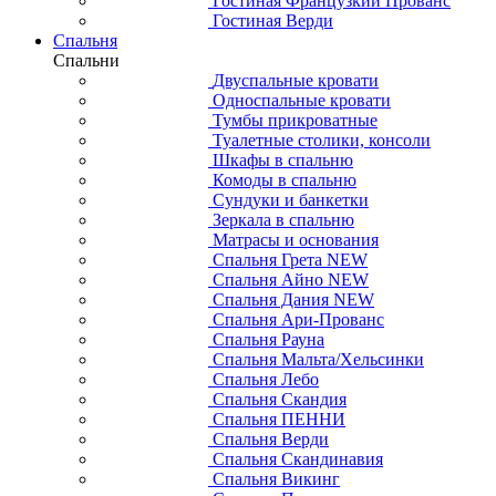
Гостиная Французкий Прованс
Гостиная Верди
Спальня
Спальни
Двуспальные кровати
Односпальные кровати
Тумбы прикроватные
Туалетные столики, консоли
Шкафы в спальню
Комоды в спальню
Сундуки и банкетки
Зеркала в спальню
Матрасы и основания
Спальня Грета NEW
Спальня Айно NEW
Спальня Дания NEW
Спальня Ари-Прованс
Спальня Рауна
Спальня Мальта/Хельсинки
Спальня Лебо
Спальня Скандия
Спальня ПЕННИ
Спальня Верди
Спальня Скандинавия
Спальня Викинг