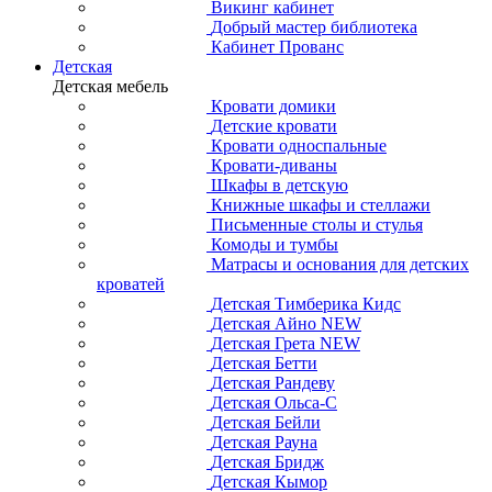
Викинг кабинет
Добрый мастер библиотека
Кабинет Прованс
Детская
Детская мебель
Кровати домики
Детские кровати
Кровати односпальные
Кровати-диваны
Шкафы в детскую
Книжные шкафы и стеллажи
Письменные столы и стулья
Комоды и тумбы
Матрасы и основания для детских
кроватей
Детская Тимберика Кидс
Детская Айно NEW
Детская Грета NEW
Детская Бетти
Детская Рандеву
Детская Ольса-С
Детская Бейли
Детская Рауна
Детская Бридж
Детская Кымор