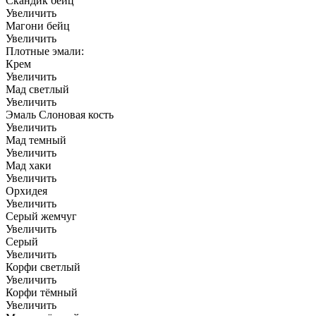
Скандик бейц
Увеличить
Магони бейц
Увеличить
Плотные эмали:
Крем
Увеличить
Мад светлый
Увеличить
Эмаль Слоновая кость
Увеличить
Мад темный
Увеличить
Мад хаки
Увеличить
Орхидея
Увеличить
Серый жемчуг
Увеличить
Серый
Увеличить
Корфи светлый
Увеличить
Корфи тёмный
Увеличить