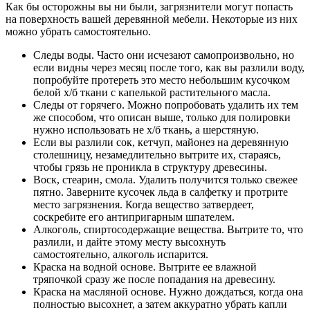
Как бы осторожны вы ни были, загрязнители могут попасть
на поверхность вашей деревянной мебели. Некоторые из них
можно убрать самостоятельно.
Следы воды. Часто они исчезают самопроизвольно, но
если видны через месяц после того, как вы разлили воду,
попробуйте протереть это место небольшим кусочком
белой х/б ткани с капелькой растительного масла.
Следы от горячего. Можно попробовать удалить их тем
же способом, что описан выше, только для полировки
нужно использовать не х/б ткань, а шерстяную.
Если вы разлили сок, кетчуп, майонез на деревянную
столешницу, незамедлительно вытрите их, стараясь,
чтобы грязь не проникла в структуру древесины.
Воск, стеарин, смола. Удалить получится только свежее
пятно. Заверните кусочек льда в салфетку и протрите
место загрязнения. Когда вещество затвердеет,
соскребите его антипригарным шпателем.
Алкоголь, спиртосодержащие вещества. Вытрите то, что
разлили, и дайте этому месту высохнуть
самостоятельно, алкоголь испарится.
Краска на водной основе. Вытрите ее влажной
тряпочкой сразу же после попадания на древесину.
Краска на масляной основе. Нужно дождаться, когда она
полностью высохнет, а затем аккуратно убрать капли