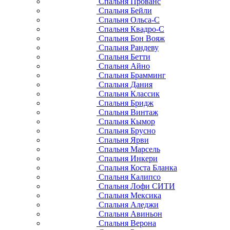
Спальня Прованс
Спальня Бейли
Спальня Ольса-С
Спальня Квадро-С
Спальня Бон Вояж
Спальня Рандеву
Спальня Бетти
Спальня Айно
Спальня Брамминг
Спальня Дания
Спальня Классик
Спальня Бридж
Спальня Винтаж
Спальня Кымор
Спальня Брусно
Спальня Ярви
Спальня Марсель
Спальня Инкери
Спальня Коста Бланка
Спальня Калипсо
Спальня Лофи СИТИ
Спальня Мексика
Спальня Аледжи
Спальня Авиньон
Спальня Верона