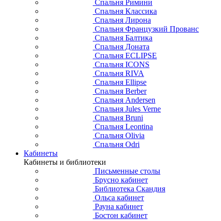
Спальня Римини
Спальня Классика
Спальня Лирона
Спальня Французкий Прованс
Спальня Балтика
Спальня Доната
Спальня ECLIPSE
Спальня ICONS
Спальня RIVA
Спальня Ellipse
Спальня Berber
Спальня Andersen
Спальня Jules Verne
Спальня Bruni
Спальня Leontina
Спальня Olivia
Спальня Odri
Кабинеты
Кабинеты и библиотеки
Письменные столы
Брусно кабинет
Библиотека Скандия
Ольса кабинет
Рауна кабинет
Бостон кабинет