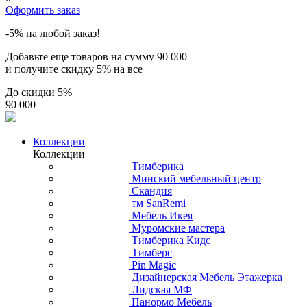
Оформить заказ
-5% на любой заказ!
Добавьте еще товаров на сумму
90 000
и получите скидку
5% на все
До скидки
5%
90 000
Коллекции
Коллекции
Тимберика
Минский мебельный центр
Скандия
тм SanRemi
Мебель Икея
Муромские мастера
Тимберика Кидс
Тимберс
Pin Magic
Дизайнерская Мебель Этажерка
Лидская МФ
Панормо Мебель