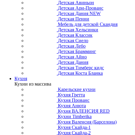
Детская Авиньон
Детская Ари-Прованс
Детская Дания NEW
Детская Пенни
Мебель для детской Скандия
Детская Хельсинки
Детская Классик
Детская Сиело
Детская Лебо
Детская Брамминг
Детская Айно
Детская Дания
Детская Тимберс кидс
Детская Коста Бланка
Кухня
Кухни из массива
Карельские кухни
Кухня Гретта
Кухня Прованс
Кухня Анюта
Кухня ВАЛЕНСИЯ RED
Кухни Timberika
Кухня Валенсия (Барселона)
Кухня Скайда-1
Кухня Скайда-2