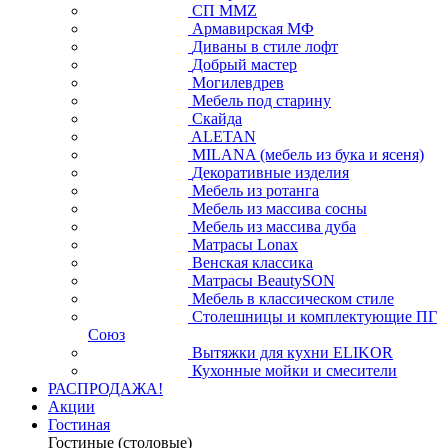
СП ММZ
Армавирская МФ
Диваны в стиле лофт
Добрый мастер
Могилевдрев
Мебель под старину
Скайда
ALETAN
MILANA (мебель из бука и ясеня)
Декоративные изделия
Мебель из ротанга
Мебель из массива сосны
Мебель из массива дуба
Матрасы Lonax
Венская классика
Матрасы BeautySON
Мебель в классическом стиле
Столешницы и комплектующие ПГ
Союз
Вытяжки для кухни ELIKOR
Кухонные мойки и смесители
РАСПРОДАЖА!
Акции
Гостиная
Гостиные (столовые)