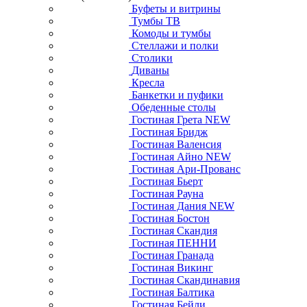
Буфеты и витрины
Тумбы ТВ
Комоды и тумбы
Стеллажи и полки
Столики
Диваны
Кресла
Банкетки и пуфики
Обеденные столы
Гостиная Грета NEW
Гостиная Бридж
Гостиная Валенсия
Гостиная Айно NEW
Гостиная Ари-Прованс
Гостиная Бьерт
Гостиная Рауна
Гостиная Дания NEW
Гостиная Бостон
Гостиная Скандия
Гостиная ПЕННИ
Гостиная Гранада
Гостиная Викинг
Гостиная Скандинавия
Гостиная Балтика
Гостиная Бейли