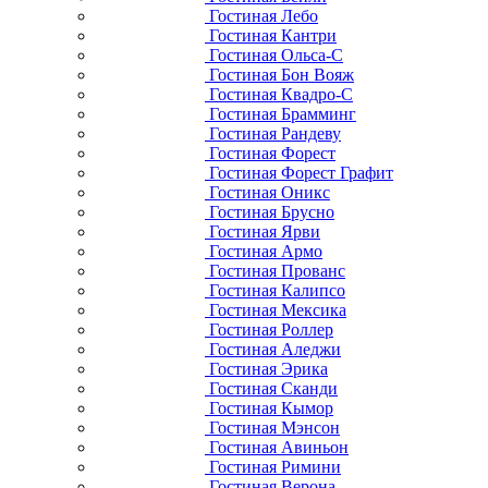
Гостиная Лебо
Гостиная Кантри
Гостиная Ольса-С
Гостиная Бон Вояж
Гостиная Квадро-С
Гостиная Брамминг
Гостиная Рандеву
Гостиная Форест
Гостиная Форест Графит
Гостиная Оникс
Гостиная Брусно
Гостиная Ярви
Гостиная Армо
Гостиная Прованс
Гостиная Калипсо
Гостиная Мексика
Гостиная Роллер
Гостиная Аледжи
Гостиная Эрика
Гостиная Сканди
Гостиная Кымор
Гостиная Мэнсон
Гостиная Авиньон
Гостиная Римини
Гостиная Верона