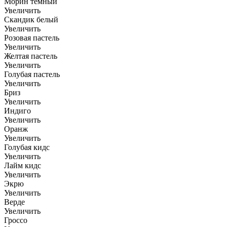
Морин тёмный
Увеличить
Скандик белый
Увеличить
Розовая пастель
Увеличить
Желтая пастель
Увеличить
Голубая пастель
Увеличить
Бриз
Увеличить
Индиго
Увеличить
Оранж
Увеличить
Голубая кидс
Увеличить
Лайм кидс
Увеличить
Экрю
Увеличить
Верде
Увеличить
Гроссо