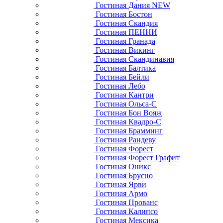
Гостиная Дания NEW
Гостиная Бостон
Гостиная Скандия
Гостиная ПЕННИ
Гостиная Гранада
Гостиная Викинг
Гостиная Скандинавия
Гостиная Балтика
Гостиная Бейли
Гостиная Лебо
Гостиная Кантри
Гостиная Ольса-С
Гостиная Бон Вояж
Гостиная Квадро-С
Гостиная Брамминг
Гостиная Рандеву
Гостиная Форест
Гостиная Форест Графит
Гостиная Оникс
Гостиная Брусно
Гостиная Ярви
Гостиная Армо
Гостиная Прованс
Гостиная Калипсо
Гостиная Мексика