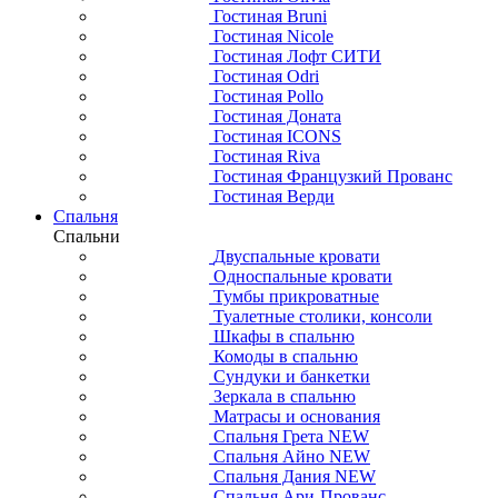
Гостиная Bruni
Гостиная Nicole
Гостиная Лофт СИТИ
Гостиная Odri
Гостиная Pollo
Гостиная Доната
Гостиная ICONS
Гостиная Riva
Гостиная Французкий Прованс
Гостиная Верди
Спальня
Спальни
Двуспальные кровати
Односпальные кровати
Тумбы прикроватные
Туалетные столики, консоли
Шкафы в спальню
Комоды в спальню
Сундуки и банкетки
Зеркала в спальню
Матрасы и основания
Спальня Грета NEW
Спальня Айно NEW
Спальня Дания NEW
Спальня Ари-Прованс