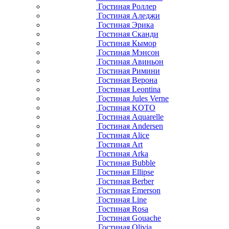
Гостиная Роллер
Гостиная Аледжи
Гостиная Эрика
Гостиная Сканди
Гостиная Кымор
Гостиная Мэнсон
Гостиная Авиньон
Гостиная Римини
Гостиная Верона
Гостиная Leontina
Гостиная Jules Verne
Гостиная KOTO
Гостиная Aquarelle
Гостиная Andersen
Гостиная Alice
Гостиная Art
Гостиная Arka
Гостиная Bubble
Гостиная Ellipse
Гостиная Berber
Гостиная Emerson
Гостиная Line
Гостиная Rosa
Гостиная Gouache
Гостиная Olivia