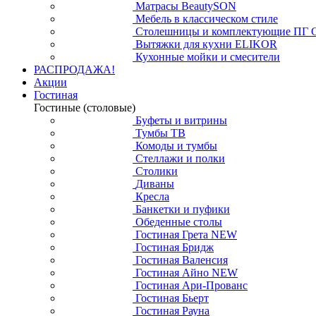
Матрасы BeautySON
Мебель в классическом стиле
Столешницы и комплектующие ПГ 
Вытяжки для кухни ELIKOR
Кухонные мойки и смесители
РАСПРОДАЖА!
Акции
Гостиная
Гостиные (столовые)
Буфеты и витрины
Тумбы ТВ
Комоды и тумбы
Стеллажи и полки
Столики
Диваны
Кресла
Банкетки и пуфики
Обеденные столы
Гостиная Грета NEW
Гостиная Бридж
Гостиная Валенсия
Гостиная Айно NEW
Гостиная Ари-Прованс
Гостиная Бьерт
Гостиная Рауна