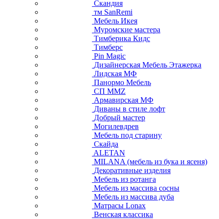
Скандия
тм SanRemi
Мебель Икея
Муромские мастера
Тимберика Кидс
Тимберс
Pin Magic
Дизайнерская Мебель Этажерка
Лидская МФ
Панормо Мебель
СП ММZ
Армавирская МФ
Диваны в стиле лофт
Добрый мастер
Могилевдрев
Мебель под старину
Скайда
ALETAN
MILANA (мебель из бука и ясеня)
Декоративные изделия
Мебель из ротанга
Мебель из массива сосны
Мебель из массива дуба
Матрасы Lonax
Венская классика