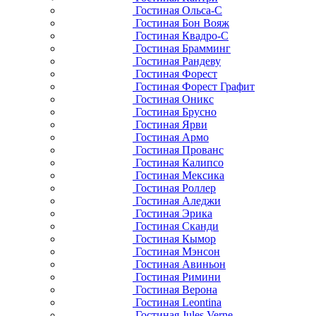
Гостиная Ольса-С
Гостиная Бон Вояж
Гостиная Квадро-С
Гостиная Брамминг
Гостиная Рандеву
Гостиная Форест
Гостиная Форест Графит
Гостиная Оникс
Гостиная Брусно
Гостиная Ярви
Гостиная Армо
Гостиная Прованс
Гостиная Калипсо
Гостиная Мексика
Гостиная Роллер
Гостиная Аледжи
Гостиная Эрика
Гостиная Сканди
Гостиная Кымор
Гостиная Мэнсон
Гостиная Авиньон
Гостиная Римини
Гостиная Верона
Гостиная Leontina
Гостиная Jules Verne