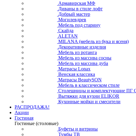
Армавирская МФ
Диваны в стиле лофт
Добрый мастер
Могилевдрев
Мебель под старину
Скайда
ALETAN
MILANA (мебель из бука и ясеня)
Декоративные изделия
Мебель из ротанга
Мебель из массива сосны
Мебель из массива дуба
Матрасы Lonax
Венская классика
Матрасы BeautySON
Мебель в классическом стиле
Столешницы и комплектующие ПГ 
Вытяжки для кухни ELIKOR
Кухонные мойки и смесители
РАСПРОДАЖА!
Акции
Гостиная
Гостиные (столовые)
Буфеты и витрины
Тумбы ТВ