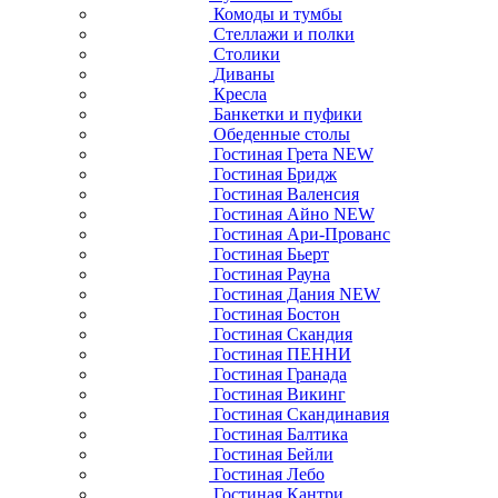
Комоды и тумбы
Стеллажи и полки
Столики
Диваны
Кресла
Банкетки и пуфики
Обеденные столы
Гостиная Грета NEW
Гостиная Бридж
Гостиная Валенсия
Гостиная Айно NEW
Гостиная Ари-Прованс
Гостиная Бьерт
Гостиная Рауна
Гостиная Дания NEW
Гостиная Бостон
Гостиная Скандия
Гостиная ПЕННИ
Гостиная Гранада
Гостиная Викинг
Гостиная Скандинавия
Гостиная Балтика
Гостиная Бейли
Гостиная Лебо
Гостиная Кантри