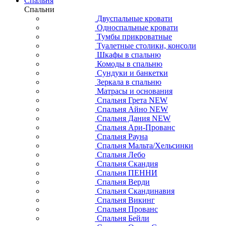
Спальня
Спальни
Двуспальные кровати
Односпальные кровати
Тумбы прикроватные
Туалетные столики, консоли
Шкафы в спальню
Комоды в спальню
Сундуки и банкетки
Зеркала в спальню
Матрасы и основания
Спальня Грета NEW
Спальня Айно NEW
Спальня Дания NEW
Спальня Ари-Прованс
Спальня Рауна
Спальня Мальта/Хельсинки
Спальня Лебо
Спальня Скандия
Спальня ПЕННИ
Спальня Верди
Спальня Скандинавия
Спальня Викинг
Спальня Прованс
Спальня Бейли