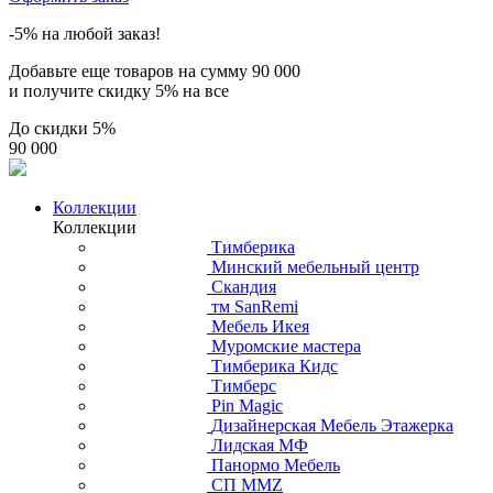
-5% на любой заказ!
Добавьте еще товаров на сумму
90 000
и получите скидку
5% на все
До скидки
5%
90 000
Коллекции
Коллекции
Тимберика
Минский мебельный центр
Скандия
тм SanRemi
Мебель Икея
Муромские мастера
Тимберика Кидс
Тимберс
Pin Magic
Дизайнерская Мебель Этажерка
Лидская МФ
Панормо Мебель
СП ММZ