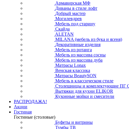
Армавирская МФ
Диваны в стиле лофт
Добрый мастер
Могилевдрев
Мебель под старину
Скайда
ALETAN
MILANA (мебель из бука и ясеня)
Декоративные изделия
Мебель из ротанга
Мебель из массива сосны
Мебель из массива дуба
Матрасы Lonax
Венская классика
Матрасы BeautySON
Мебель в классическом стиле
Столешницы и комплектующие ПГ 
Вытяжки для кухни ELIKOR
Кухонные мойки и смесители
РАСПРОДАЖА!
Акции
Гостиная
Гостиные (столовые)
Буфеты и витрины
Тумбы ТВ