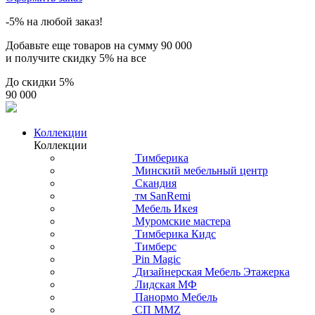
-5% на любой заказ!
Добавьте еще товаров на сумму
90 000
и получите скидку
5% на все
До скидки
5%
90 000
Коллекции
Коллекции
Тимберика
Минский мебельный центр
Скандия
тм SanRemi
Мебель Икея
Муромские мастера
Тимберика Кидс
Тимберс
Pin Magic
Дизайнерская Мебель Этажерка
Лидская МФ
Панормо Мебель
СП ММZ