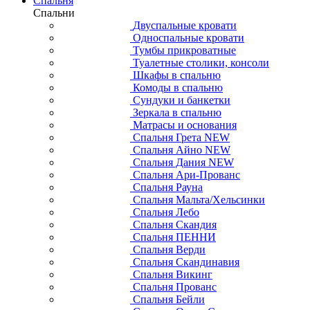
Спальня
Спальни
Двуспальные кровати
Односпальные кровати
Тумбы прикроватные
Туалетные столики, консоли
Шкафы в спальню
Комоды в спальню
Сундуки и банкетки
Зеркала в спальню
Матрасы и основания
Спальня Грета NEW
Спальня Айно NEW
Спальня Дания NEW
Спальня Ари-Прованс
Спальня Рауна
Спальня Мальта/Хельсинки
Спальня Лебо
Спальня Скандия
Спальня ПЕННИ
Спальня Верди
Спальня Скандинавия
Спальня Викинг
Спальня Прованс
Спальня Бейли