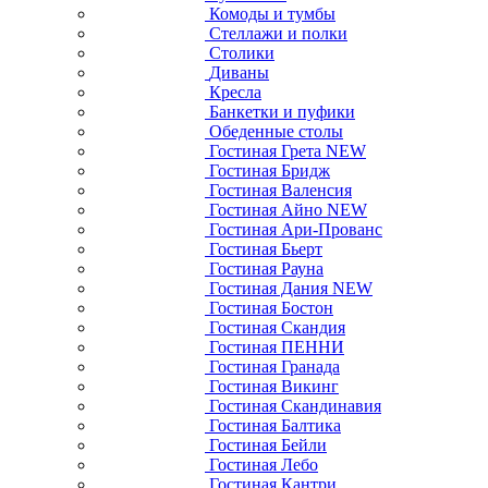
Комоды и тумбы
Стеллажи и полки
Столики
Диваны
Кресла
Банкетки и пуфики
Обеденные столы
Гостиная Грета NEW
Гостиная Бридж
Гостиная Валенсия
Гостиная Айно NEW
Гостиная Ари-Прованс
Гостиная Бьерт
Гостиная Рауна
Гостиная Дания NEW
Гостиная Бостон
Гостиная Скандия
Гостиная ПЕННИ
Гостиная Гранада
Гостиная Викинг
Гостиная Скандинавия
Гостиная Балтика
Гостиная Бейли
Гостиная Лебо
Гостиная Кантри