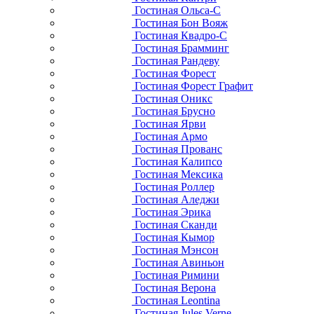
Гостиная Ольса-С
Гостиная Бон Вояж
Гостиная Квадро-С
Гостиная Брамминг
Гостиная Рандеву
Гостиная Форест
Гостиная Форест Графит
Гостиная Оникс
Гостиная Брусно
Гостиная Ярви
Гостиная Армо
Гостиная Прованс
Гостиная Калипсо
Гостиная Мексика
Гостиная Роллер
Гостиная Аледжи
Гостиная Эрика
Гостиная Сканди
Гостиная Кымор
Гостиная Мэнсон
Гостиная Авиньон
Гостиная Римини
Гостиная Верона
Гостиная Leontina
Гостиная Jules Verne