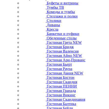
Буфеты и витрины
Тумбы ТВ
Комоды и тумбы
Стеллажи и полки
Столики
Диваны
Кресла
Банкетки и пуфики
Обеденные столы
Гостиная Грета NEW
Гостиная Бридж
Гостиная Валенсия
Гостиная Айно NEW
Гостиная Ари-Прованс
Гостиная Бьерт
Гостиная Рауна
Гостиная Дания NEW
Гостиная Бостон
Гостиная Скандия
Гостиная ПЕННИ
Гостиная Гранада
Гостиная Викинг
Гостиная Скандинавия
Гостиная Балтика
Гостиная Бейли