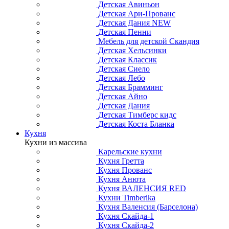
Детская Авиньон
Детская Ари-Прованс
Детская Дания NEW
Детская Пенни
Мебель для детской Скандия
Детская Хельсинки
Детская Классик
Детская Сиело
Детская Лебо
Детская Брамминг
Детская Айно
Детская Дания
Детская Тимберс кидс
Детская Коста Бланка
Кухня
Кухни из массива
Карельские кухни
Кухня Гретта
Кухня Прованс
Кухня Анюта
Кухня ВАЛЕНСИЯ RED
Кухни Timberika
Кухня Валенсия (Барселона)
Кухня Скайда-1
Кухня Скайда-2