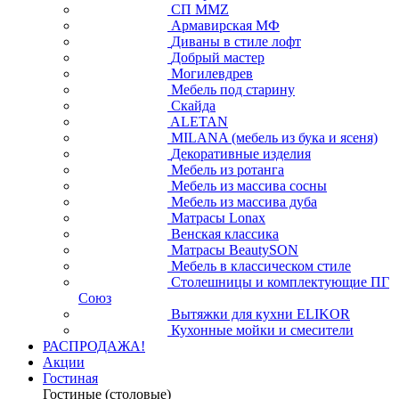
СП ММZ
Армавирская МФ
Диваны в стиле лофт
Добрый мастер
Могилевдрев
Мебель под старину
Скайда
ALETAN
MILANA (мебель из бука и ясеня)
Декоративные изделия
Мебель из ротанга
Мебель из массива сосны
Мебель из массива дуба
Матрасы Lonax
Венская классика
Матрасы BeautySON
Мебель в классическом стиле
Столешницы и комплектующие ПГ
Союз
Вытяжки для кухни ELIKOR
Кухонные мойки и смесители
РАСПРОДАЖА!
Акции
Гостиная
Гостиные (столовые)