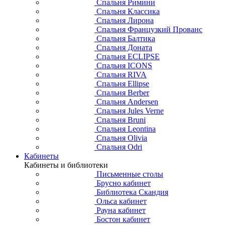
Спальня Римини
Спальня Классика
Спальня Лирона
Спальня Французкий Прованс
Спальня Балтика
Спальня Доната
Спальня ECLIPSE
Спальня ICONS
Спальня RIVA
Спальня Ellipse
Спальня Berber
Спальня Andersen
Спальня Jules Verne
Спальня Bruni
Спальня Leontina
Спальня Olivia
Спальня Odri
Кабинеты
Кабинеты и библиотеки
Письменные столы
Брусно кабинет
Библиотека Скандия
Ольса кабинет
Рауна кабинет
Бостон кабинет