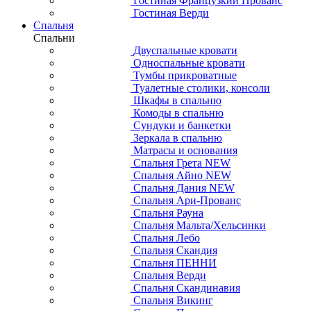
Гостиная Французкий Прованс
Гостиная Верди
Спальня
Спальни
Двуспальные кровати
Односпальные кровати
Тумбы прикроватные
Туалетные столики, консоли
Шкафы в спальню
Комоды в спальню
Сундуки и банкетки
Зеркала в спальню
Матрасы и основания
Спальня Грета NEW
Спальня Айно NEW
Спальня Дания NEW
Спальня Ари-Прованс
Спальня Рауна
Спальня Мальта/Хельсинки
Спальня Лебо
Спальня Скандия
Спальня ПЕННИ
Спальня Верди
Спальня Скандинавия
Спальня Викинг