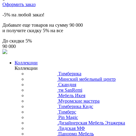
Оформить заказ
-5% на любой заказ!
Добавьте еще товаров на сумму
90 000
и получите скидку
5% на все
До скидки
5%
90 000
Коллекции
Коллекции
Тимберика
Минский мебельный центр
Скандия
тм SanRemi
Мебель Икея
Муромские мастера
Тимберика Кидс
Тимберс
Pin Magic
Дизайнерская Мебель Этажерка
Лидская МФ
Панормо Мебель