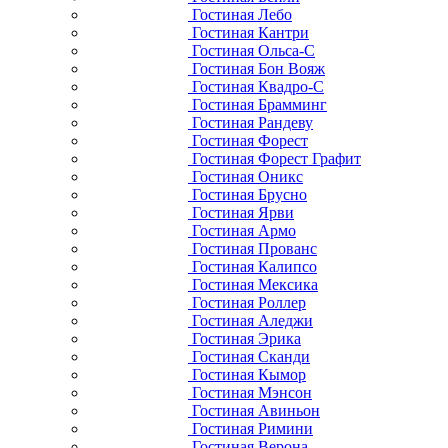
Гостиная Лебо
Гостиная Кантри
Гостиная Ольса-С
Гостиная Бон Вояж
Гостиная Квадро-С
Гостиная Брамминг
Гостиная Рандеву
Гостиная Форест
Гостиная Форест Графит
Гостиная Оникс
Гостиная Брусно
Гостиная Ярви
Гостиная Армо
Гостиная Прованс
Гостиная Калипсо
Гостиная Мексика
Гостиная Роллер
Гостиная Аледжи
Гостиная Эрика
Гостиная Сканди
Гостиная Кымор
Гостиная Мэнсон
Гостиная Авиньон
Гостиная Римини
Гостиная Верона