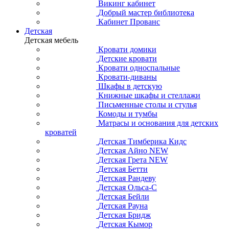
Викинг кабинет
Добрый мастер библиотека
Кабинет Прованс
Детская
Детская мебель
Кровати домики
Детские кровати
Кровати односпальные
Кровати-диваны
Шкафы в детскую
Книжные шкафы и стеллажи
Письменные столы и стулья
Комоды и тумбы
Матрасы и основания для детских
кроватей
Детская Тимберика Кидс
Детская Айно NEW
Детская Грета NEW
Детская Бетти
Детская Рандеву
Детская Ольса-С
Детская Бейли
Детская Рауна
Детская Бридж
Детская Кымор