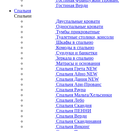
Гостиная Французкий Прованс
Гостиная Верди
Спальня
Спальни
Двуспальные кровати
Односпальные кровати
Тумбы прикроватные
Туалетные столики, консоли
Шкафы в спальню
Комоды в спальню
Сундуки и банкетки
Зеркала в спальню
Матрасы и основания
Спальня Грета NEW
Спальня Айно NEW
Спальня Дания NEW
Спальня Ари-Прованс
Спальня Рауна
Спальня Мальта/Хельсинки
Спальня Лебо
Спальня Скандия
Спальня ПЕННИ
Спальня Верди
Спальня Скандинавия
Спальня Викинг