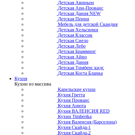
Детская Авиньон
Детская Ари-Прованс
Детская Дания NEW
Детская Пенни
Мебель для детской Скандия
Детская Хельсинки
Детская Классик
Детская Сиело
Детская Лебо
Детская Брамминг
Детская Айно
Детская Дания
Детская Тимберс кидс
Детская Коста Бланка
Кухня
Кухни из массива
Карельские кухни
Кухня Гретта
Кухня Прованс
Кухня Анюта
Кухня ВАЛЕНСИЯ RED
Кухни Timberika
Кухня Валенсия (Барселона)
Кухня Скайда-1
Кухня Скайда-2