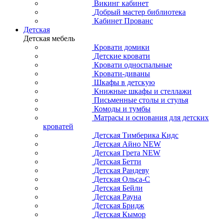
Викинг кабинет
Добрый мастер библиотека
Кабинет Прованс
Детская
Детская мебель
Кровати домики
Детские кровати
Кровати односпальные
Кровати-диваны
Шкафы в детскую
Книжные шкафы и стеллажи
Письменные столы и стулья
Комоды и тумбы
Матрасы и основания для детских
кроватей
Детская Тимберика Кидс
Детская Айно NEW
Детская Грета NEW
Детская Бетти
Детская Рандеву
Детская Ольса-С
Детская Бейли
Детская Рауна
Детская Бридж
Детская Кымор