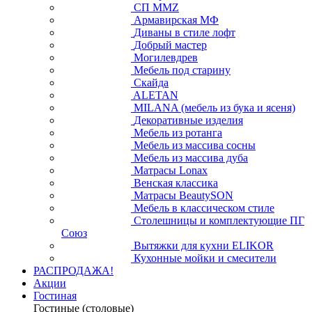
СП ММZ
Армавирская МФ
Диваны в стиле лофт
Добрый мастер
Могилевдрев
Мебель под старину
Скайда
ALETAN
MILANA (мебель из бука и ясеня)
Декоративные изделия
Мебель из ротанга
Мебель из массива сосны
Мебель из массива дуба
Матрасы Lonax
Венская классика
Матрасы BeautySON
Мебель в классическом стиле
Столешницы и комплектующие ПГ
Союз
Вытяжки для кухни ELIKOR
Кухонные мойки и смесители
РАСПРОДАЖА!
Акции
Гостиная
Гостиные (столовые)