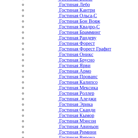
Гостиная Лебо
Гостиная Кантри
Гостиная Ольса-С
Гостиная Бон Вояж
Гостиная Квадро-С
Гостиная Брамминг
Гостиная Рандеву
Гостиная Форест
Гостиная Форест Графит
Гостиная Оникс
Гостиная Брусно
Гостиная Ярви
Гостиная Армо
Гостиная Прованс
Гостиная Калипсо
Гостиная Мексика
Гостиная Роллер
Гостиная Аледжи
Гостиная Эрика
Гостиная Сканди
Гостиная Кымор
Гостиная Мэнсон
Гостиная Авиньон
Гостиная Римини
Гостиная Верона