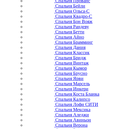
Спальня Прованс
Спальня Бейли
Спальня Ольса-С
Спальня Квадро-С
Спальня Бон Вояж
Спальня Рандеву
Спальня Бетти
Спальня Айно
Спальня Брамминг
Спальня Дания
Спальня Классик
Спальня Бридж
Спальня Винтаж
Спальня Кымор
Спальня Брусно
Спальня Ярви
Спальня Марсель
Спальня Инкери
Спальня Коста Бланка
Спальня Калипсо
Спальня Лофи СИТИ
Спальня Мексика
Спальня Аледжи
Спальня Авиньон
Спальня Верона