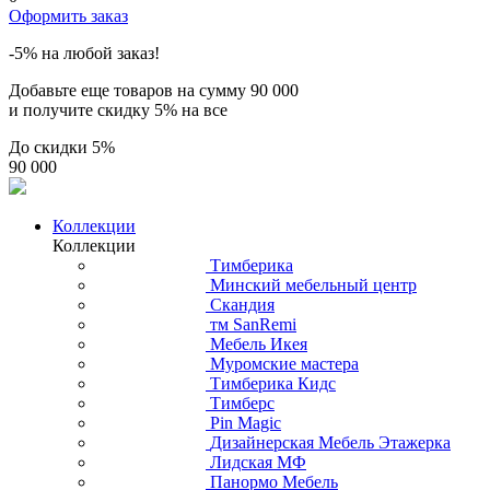
Оформить заказ
-5% на любой заказ!
Добавьте еще товаров на сумму
90 000
и получите скидку
5% на все
До скидки
5%
90 000
Коллекции
Коллекции
Тимберика
Минский мебельный центр
Скандия
тм SanRemi
Мебель Икея
Муромские мастера
Тимберика Кидс
Тимберс
Pin Magic
Дизайнерская Мебель Этажерка
Лидская МФ
Панормо Мебель