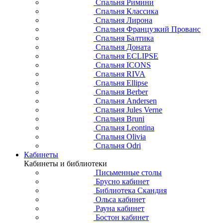
Спальня Римини
Спальня Классика
Спальня Лирона
Спальня Французкий Прованс
Спальня Балтика
Спальня Доната
Спальня ECLIPSE
Спальня ICONS
Спальня RIVA
Спальня Ellipse
Спальня Berber
Спальня Andersen
Спальня Jules Verne
Спальня Bruni
Спальня Leontina
Спальня Olivia
Спальня Odri
Кабинеты
Кабинеты и библиотеки
Письменные столы
Брусно кабинет
Библиотека Скандия
Ольса кабинет
Рауна кабинет
Бостон кабинет