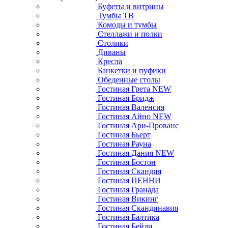
Буфеты и витрины
Тумбы ТВ
Комоды и тумбы
Стеллажи и полки
Столики
Диваны
Кресла
Банкетки и пуфики
Обеденные столы
Гостиная Грета NEW
Гостиная Бридж
Гостиная Валенсия
Гостиная Айно NEW
Гостиная Ари-Прованс
Гостиная Бьерт
Гостиная Рауна
Гостиная Дания NEW
Гостиная Бостон
Гостиная Скандия
Гостиная ПЕННИ
Гостиная Гранада
Гостиная Викинг
Гостиная Скандинавия
Гостиная Балтика
Гостиная Бейли