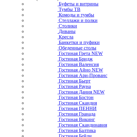
Буфеты и витрины
Тумбы ТВ
Комоды и тумбы
Стеллажи и полки
Столики
Диваны
Кресла
Банкетки и пуфики
Обеденные столы
Гостиная Грета NEW
Гостиная Бридж
Гостиная Валенсия
Гостиная Айно NEW
Гостиная Ари-Прованс
Гостиная Бьерт
Гостиная Рауна
Гостиная Дания NEW
Гостиная Бостон
Гостиная Скандия
Гостиная ПЕННИ
Гостиная Гранада
Гостиная Викинг
Гостиная Скандинавия
Гостиная Балтика
Гостиная Бейли