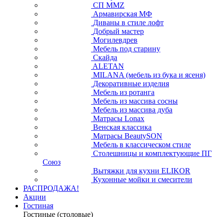
СП ММZ
Армавирская МФ
Диваны в стиле лофт
Добрый мастер
Могилевдрев
Мебель под старину
Скайда
ALETAN
MILANA (мебель из бука и ясеня)
Декоративные изделия
Мебель из ротанга
Мебель из массива сосны
Мебель из массива дуба
Матрасы Lonax
Венская классика
Матрасы BeautySON
Мебель в классическом стиле
Столешницы и комплектующие ПГ
Союз
Вытяжки для кухни ELIKOR
Кухонные мойки и смесители
РАСПРОДАЖА!
Акции
Гостиная
Гостиные (столовые)