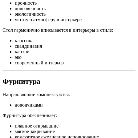
прочность
долговечность
экологичность
уютную атмосферу в интерьере
Стол гармонично вписывается в интерьеры в стиле:
классика
скандинавия
кантри
эко
современный интерьер
Фурнитура
Направляющие комплектуются:
доводчиками
Фурнитура обеспечивает:
плавное открывание
мягкое закрывание
комфортное ежедневное использование