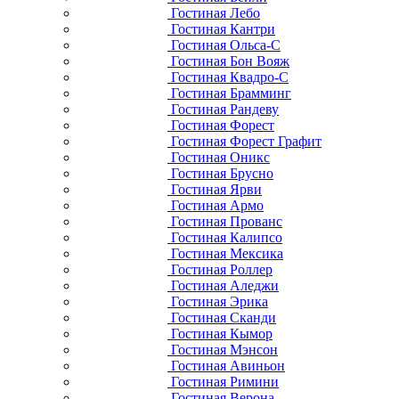
Гостиная Лебо
Гостиная Кантри
Гостиная Ольса-С
Гостиная Бон Вояж
Гостиная Квадро-С
Гостиная Брамминг
Гостиная Рандеву
Гостиная Форест
Гостиная Форест Графит
Гостиная Оникс
Гостиная Брусно
Гостиная Ярви
Гостиная Армо
Гостиная Прованс
Гостиная Калипсо
Гостиная Мексика
Гостиная Роллер
Гостиная Аледжи
Гостиная Эрика
Гостиная Сканди
Гостиная Кымор
Гостиная Мэнсон
Гостиная Авиньон
Гостиная Римини
Гостиная Верона