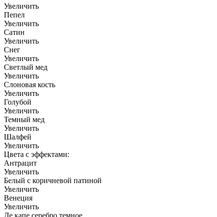
Увеличить
Пепел
Увеличить
Сатин
Увеличить
Снег
Увеличить
Светлый мед
Увеличить
Слоновая кость
Увеличить
Голубой
Увеличить
Темный мед
Увеличить
Шалфей
Увеличить
Цвета с эффектами:
Антрацит
Увеличить
Белый с коричневой патиной
Увеличить
Венеция
Увеличить
Де капе серебро темное