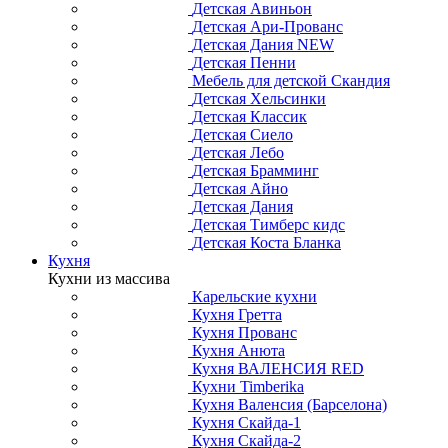
Детская Авиньон
Детская Ари-Прованс
Детская Дания NEW
Детская Пенни
Мебель для детской Скандия
Детская Хельсинки
Детская Классик
Детская Сиело
Детская Лебо
Детская Брамминг
Детская Айно
Детская Дания
Детская Тимберс кидс
Детская Коста Бланка
Кухня
Кухни из массива
Карельские кухни
Кухня Гретта
Кухня Прованс
Кухня Анюта
Кухня ВАЛЕНСИЯ RED
Кухни Timberika
Кухня Валенсия (Барселона)
Кухня Скайда-1
Кухня Скайда-2