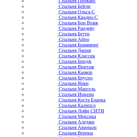
Спальня Прованс
Спальня Бейли
Спальня Ольса-С
Спальня Квадро-С
Спальня Бон Вояж
Спальня Рандеву
Спальня Бетти
Спальня Айно
Спальня Брамминг
Спальня Дания
Спальня Классик
Спальня Бридж
Спальня Винтаж
Спальня Кымор
Спальня Брусно
Спальня Ярви
Спальня Марсель
Спальня Инкери
Спальня Коста Бланка
Спальня Калипсо
Спальня Лофи СИТИ
Спальня Мексика
Спальня Аледжи
Спальня Авиньон
Спальня Верона