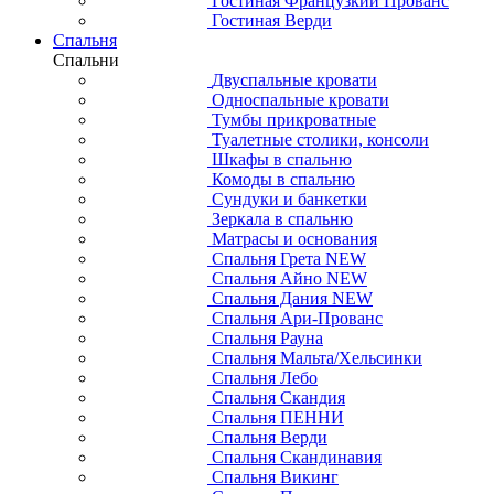
Гостиная Французкий Прованс
Гостиная Верди
Спальня
Спальни
Двуспальные кровати
Односпальные кровати
Тумбы прикроватные
Туалетные столики, консоли
Шкафы в спальню
Комоды в спальню
Сундуки и банкетки
Зеркала в спальню
Матрасы и основания
Спальня Грета NEW
Спальня Айно NEW
Спальня Дания NEW
Спальня Ари-Прованс
Спальня Рауна
Спальня Мальта/Хельсинки
Спальня Лебо
Спальня Скандия
Спальня ПЕННИ
Спальня Верди
Спальня Скандинавия
Спальня Викинг