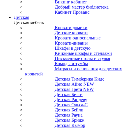
Викинг кабинет
Добрый мастер библиотека
Кабинет Прованс
Детская
Детская мебель
Кровати домики
Детские кровати
Кровати односпальные
Кровати-диваны
Шкафы в детскую
Книжные шкафы и стеллажи
Письменные столы и стулья
Комоды и тумбы
Матрасы и основания для детских
кроватей
Детская Тимберика Кидс
Детская Айно NEW
Детская Грета NEW
Детская Бетти
Детская Рандеву
Детская Ольса-С
Детская Бейли
Детская Рауна
Детская Бридж
Детская Кымор