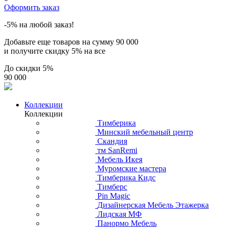
Оформить заказ
-5% на любой заказ!
Добавьте еще товаров на сумму
90 000
и получите скидку
5% на все
До скидки
5%
90 000
Коллекции
Коллекции
Тимберика
Минский мебельный центр
Скандия
тм SanRemi
Мебель Икея
Муромские мастера
Тимберика Кидс
Тимберс
Pin Magic
Дизайнерская Мебель Этажерка
Лидская МФ
Панормо Мебель