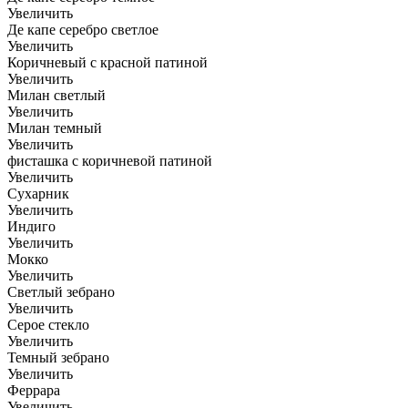
Увеличить
Де капе серебро светлое
Увеличить
Коричневый с красной патиной
Увеличить
Милан светлый
Увеличить
Милан темный
Увеличить
фисташка с коричневой патиной
Увеличить
Сухарник
Увеличить
Индиго
Увеличить
Мокко
Увеличить
Светлый зебрано
Увеличить
Серое стекло
Увеличить
Темный зебрано
Увеличить
Феррара
Увеличить