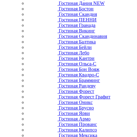
Гостиная Дания NEW
Гостиная Бостон
Гостиная Скандия
Гостиная ПЕННИ
Гостиная Гранада
Гостиная Викинг
Гостиная Скандинавия
Гостиная Балтика
Гостиная Бейли
Гостиная Лебо
Гостиная Кантри
Гостиная Ольса-С
Гостиная Бон Вояж
Гостиная Квадро-С
Гостиная Брамминг
Гостиная Рандеву
Гостиная Форест
Гостиная Форест Графит
Гостиная Оникс
Гостиная Брусно
Гостиная Ярви
Гостиная Армо
Гостиная Прованс
Гостиная Калипсо
Гостиная Мексика