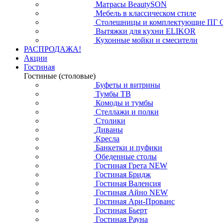
Матрасы BeautySON
Мебель в классическом стиле
Столешницы и комплектующие ПГ 
Вытяжки для кухни ELIKOR
Кухонные мойки и смесители
РАСПРОДАЖА!
Акции
Гостиная
Гостиные (столовые)
Буфеты и витрины
Тумбы ТВ
Комоды и тумбы
Стеллажи и полки
Столики
Диваны
Кресла
Банкетки и пуфики
Обеденные столы
Гостиная Грета NEW
Гостиная Бридж
Гостиная Валенсия
Гостиная Айно NEW
Гостиная Ари-Прованс
Гостиная Бьерт
Гостиная Рауна