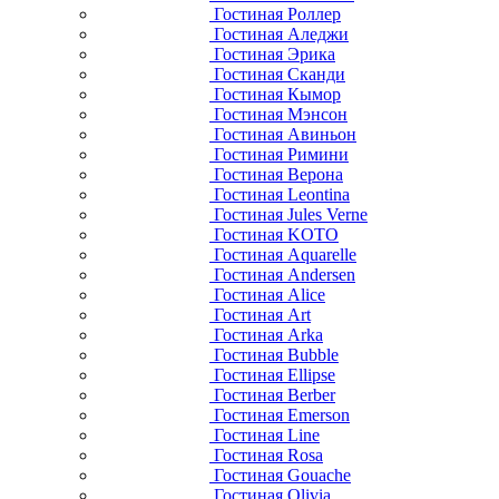
Гостиная Роллер
Гостиная Аледжи
Гостиная Эрика
Гостиная Сканди
Гостиная Кымор
Гостиная Мэнсон
Гостиная Авиньон
Гостиная Римини
Гостиная Верона
Гостиная Leontina
Гостиная Jules Verne
Гостиная KOTO
Гостиная Aquarelle
Гостиная Andersen
Гостиная Alice
Гостиная Art
Гостиная Arka
Гостиная Bubble
Гостиная Ellipse
Гостиная Berber
Гостиная Emerson
Гостиная Line
Гостиная Rosa
Гостиная Gouache
Гостиная Olivia