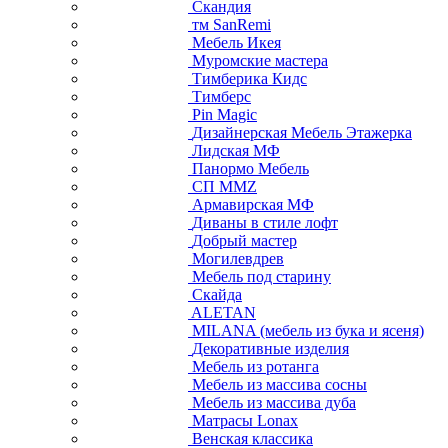
Скандия
тм SanRemi
Мебель Икея
Муромские мастера
Тимберика Кидс
Тимберс
Pin Magic
Дизайнерская Мебель Этажерка
Лидская МФ
Панормо Мебель
СП ММZ
Армавирская МФ
Диваны в стиле лофт
Добрый мастер
Могилевдрев
Мебель под старину
Скайда
ALETAN
MILANA (мебель из бука и ясеня)
Декоративные изделия
Мебель из ротанга
Мебель из массива сосны
Мебель из массива дуба
Матрасы Lonax
Венская классика