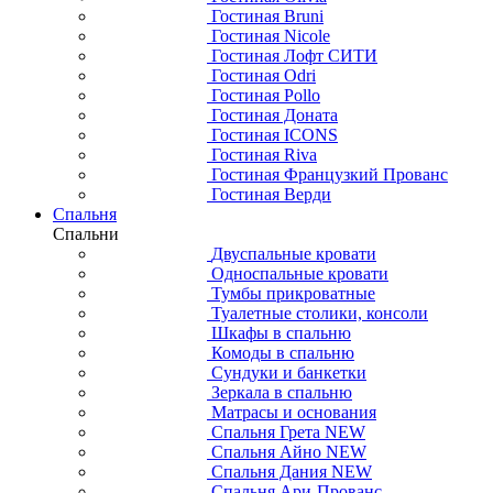
Гостиная Bruni
Гостиная Nicole
Гостиная Лофт СИТИ
Гостиная Odri
Гостиная Pollo
Гостиная Доната
Гостиная ICONS
Гостиная Riva
Гостиная Французкий Прованс
Гостиная Верди
Спальня
Спальни
Двуспальные кровати
Односпальные кровати
Тумбы прикроватные
Туалетные столики, консоли
Шкафы в спальню
Комоды в спальню
Сундуки и банкетки
Зеркала в спальню
Матрасы и основания
Спальня Грета NEW
Спальня Айно NEW
Спальня Дания NEW
Спальня Ари-Прованс